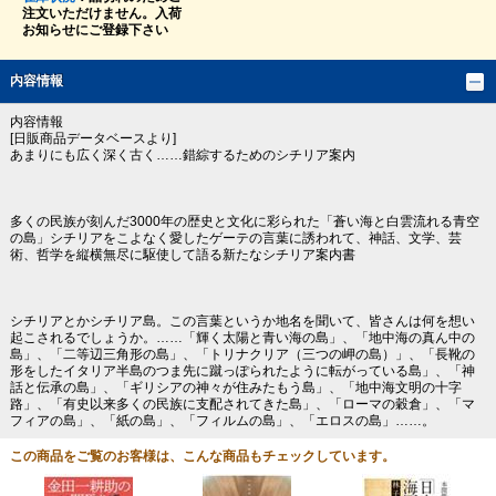
注文いただけません。入荷
お知らせにご登録下さい
内容情報
内容情報
[日販商品データベースより]
あまりにも広く深く古く……錯綜するためのシチリア案内
多くの民族が刻んだ3000年の歴史と文化に彩られた「蒼い海と白雲流れる青空
の島」シチリアをこよなく愛したゲーテの言葉に誘われて、神話、文学、芸
術、哲学を縦横無尽に駆使して語る新たなシチリア案内書
シチリアとかシチリア島。この言葉というか地名を聞いて、皆さんは何を想い
起こされるでしょうか。……「輝く太陽と青い海の島」、「地中海の真ん中の
島」、「二等辺三角形の島」、「トリナクリア（三つの岬の島）」、「長靴の
形をしたイタリア半島のつま先に蹴っぽられたように転がっている島」、「神
話と伝承の島」、「ギリシアの神々が住みたもう島」、「地中海文明の十字
路」、「有史以来多くの民族に支配されてきた島」、「ローマの穀倉」、「マ
フィアの島」、「紙の島」、「フィルムの島」、「エロスの島」……。
この商品をご覧のお客様は、こんな商品もチェックしています。