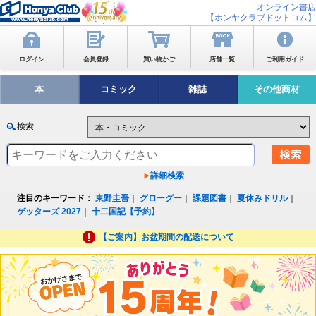
オンライン書店
【ホンヤクラブドットコム】
ログイン
会員登録
買い物かご
店舗一覧
ご利用ガイド
本
コミック
雑誌
その他商材
検索
詳細検索
注目のキーワード：
東野圭吾
｜
グローグー
｜
課題図書
｜
夏休みドリル
｜
ゲッターズ 2027
｜
十二国記【予約】
【ご案内】お盆期間の配送について