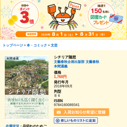
トップページ
>
本・コミック
>
文芸
シチリア随想
文藝春秋企画出版部
文藝春秋
本間通義
価格
1,760円
発行年月
2018年09月
判型
Ｂ６
ISBN
9784160089341
在庫状況
：品切れのためご