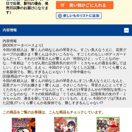
日で出荷、新刊の場合、発
売日以降のお届けになりま
す）
内容情報
内容情報
[BOOKデータベースより]
今回の依頼人は、響くんの幼なじみの琴音さん。すごい美人なうえに、花里グ
ループのお嬢さま！響くんは小さいころから、すごくたのもしいボディガード
なんだって。それだけ琴音さんが響くんの「特別なひと」ってことなのか
な…？依頼は「ぐうぜん助た記憶喪失の女の子・ミカちゃんの過去を探してほ
しい」というもの。ええっ、今回のナゾは「なくした記憶」！？いくら響くん
が名探偵でも、難しすぎるんじゃない！？小学中級から
[日販商品データベースより]
今回の依頼人は、響くんの幼なじみの琴音さん｡すごい美人なうえに､なんと、
花里グループのお嬢さま！響くんは、小さいころから、琴音さんにとってすご
くたのもしいボディガードなんだって。それだけ琴音さんがが｢特別な女性｣っ
てことなのかな…？その依頼内容は「ぐうぜん助けた、記憶喪失の女の子・ミ
カちゃんの、過去を探してほしい」というもの。ええっ､今回のナゾは｢失われ
た記憶｣!? いくら響くんが名探偵でも、難しすぎるんじゃない!?
この商品をご覧のお客様は、こんな商品もチェックしています。