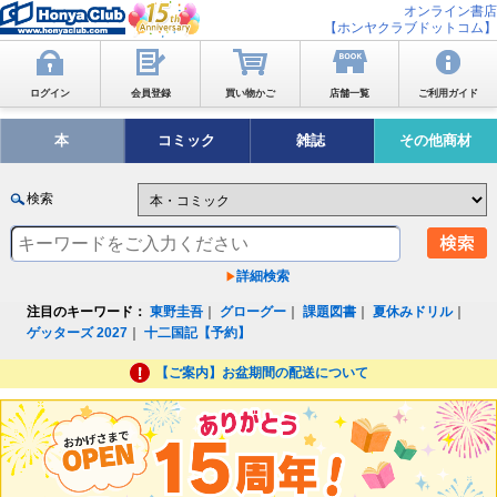
オンライン書店
【ホンヤクラブドットコム】
ログイン
会員登録
買い物かご
店舗一覧
ご利用ガイド
本
コミック
雑誌
その他商材
検索
詳細検索
注目のキーワード：
東野圭吾
｜
グローグー
｜
課題図書
｜
夏休みドリル
｜
ゲッターズ 2027
｜
十二国記【予約】
【ご案内】お盆期間の配送について