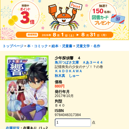
トップページ
>
本・コミック
>
絵本・児童書
>
児童文学・名作
少年探偵響 ４
角川つばさ文庫 Ａあ３ー４４
記憶喪失の少女のナゾ！？の巻
ＫＡＤＯＫＡＷＡ
秋木真
しゅー
価格
880円
発行年月
2017年10月
判型
Ｂ４０
ISBN
9784046317384
点
在庫状況
：在庫あり（1～2