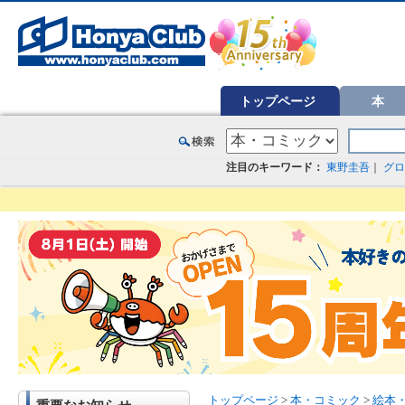
オンライン書店【ホンヤクラブ】はお好きな本屋での受け取りで送料無料！新刊予約・通販も。本（書籍）、雑誌、漫
トップページ
本
注目のキーワード：
東野圭吾
｜
グロ
トップページ
>
本・コミック
>
絵本