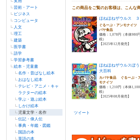
実用
芸術・アート
この商品をご覧のお客様は、こんな
ビジネス
ほねほねザウルス ３
コンピュータ
ぐるーぷ・アンモナイツ
人文
バヤ食品
理工
価格：1,078円（本体980
税）
建築
【2025年12月発売】
医学書
語学
学習参考書
ほねほねザウルスぼう
絵本・児童書
大百科
名作・昔ばなし絵本
カバヤ食品 ぐるーぷ・
おはなし絵本
モナイツ
テレビ・アニメ・キャ
価格：1,210円（本体1,10
税）
ラクターの絵本
【2025年08月発売】
学ぶ・遊ぶ絵本
しかけ絵本
児童文学・名作
ツイート
伝記・偉人伝
事典・年鑑・図鑑
国語の本
英語の本