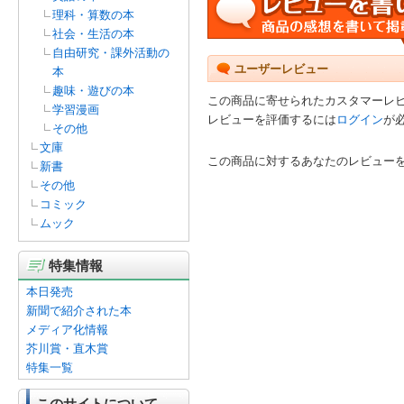
理科・算数の本
社会・生活の本
自由研究・課外活動の
ユーザーレビュー
本
趣味・遊びの本
この商品に寄せられたカスタマーレ
学習漫画
レビューを評価するには
ログイン
が
その他
文庫
この商品に対するあなたのレビュー
新書
その他
コミック
ムック
特集情報
本日発売
新聞で紹介された本
メディア化情報
芥川賞・直木賞
特集一覧
このサイトについて