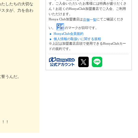
わたしたちの大切な
す。ご入会いただいたお客様には特典が盛りだくさ
ん！お近くのHonyaClub加盟書店でご入会、ご利用
ジスタが、力を合わ
いただけます。
Honya Club加盟書店は
にてご確認くださ
店舗一覧
い。
のマークが目印です。
HonyaClub会員規約
個人情報の取扱いに関する規程
※上記は加盟書店店頭で使用できるHonyaClubカー
ドの規約です。
に誓うんだ。
！
！！！