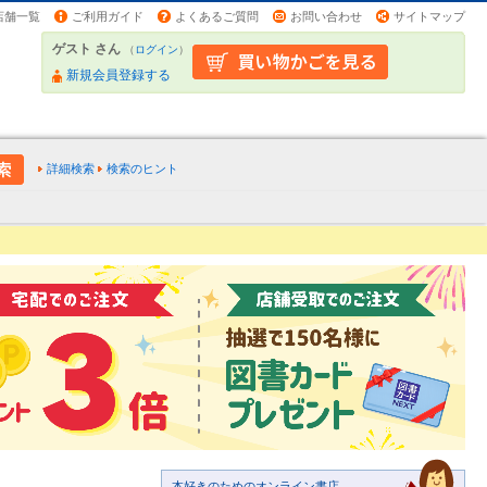
店舗一覧
ご利用ガイド
よくあるご質問
お問い合わせ
サイトマップ
ゲスト さん
（
ログイン
）
新規会員登録する
詳細検索
検索のヒント
本好きのためのオンライン書店