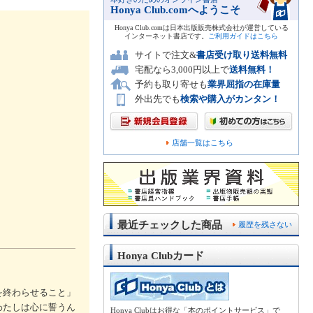
Honya Club.comへようこそ
Honya Club.comは日本出版販売株式会社が運営している
インターネット書店です。
ご利用ガイドはこちら
サイトで注文&
書店受け取り送料無料
宅配なら3,000円以上で
送料無料！
予約も取り寄せも
業界屈指の在庫量
外出先でも
検索や購入がカンタン！
店舗一覧はこちら
最近チェックした商品
履歴を残さない
Honya Clubカード
を終わらせること」
わたしは心に誓うん
Honya Clubはお得な「本のポイントサービス」で