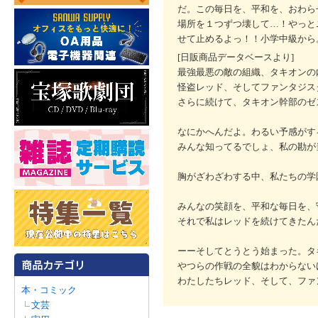
だ。この毎日を、平和を、おわら
場所を１つずつ壊して…！やっと
せて止めるよっ！！小学中級から
[日販商品データベースより]
最強最悪の敵の組織、タキオンの
怪盗レッド、そしてファンタジス
さらに続けて、タキオン幹部のゼ
なにかへんだよ。わるい予感がす
みんな知ってるでしょ、私の勘が
胸がざわざわする中、私たちの学
みんなの笑顔を、平和な毎日を、
それで私はレッドを続けてきたん
ーーそしてとうとう始まった。タ
やつらの作戦の全貌はわからない
わたしたちレッド、そして、ファ
本・コミック
文芸