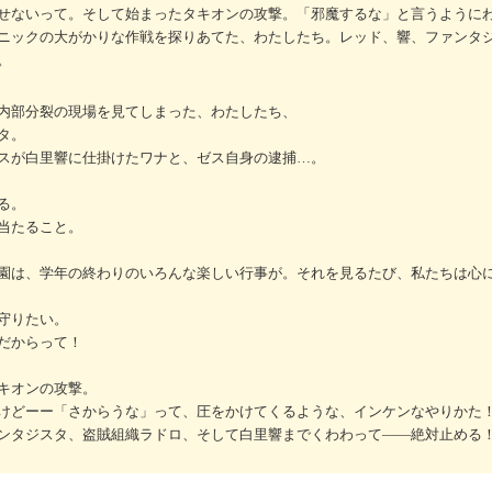
せないって。そして始まったタキオンの攻撃。「邪魔するな」と言うように
ニックの大がかりな作戦を探りあてた、わたしたち。レッド、響、ファンタ
。
内部分裂の現場を見てしまった、わたしたち、
タ。
スが白里響に仕掛けたワナと、ゼス自身の逮捕…。
る。
当たること。
園は、学年の終わりのいろんな楽しい行事が。それを見るたび、私たちは心
守りたい。
だからって！
キオンの攻撃。
けどーー「さからうな」って、圧をかけてくるような、インケンなやりかた
ンタジスタ、盗賊組織ラドロ、そして白里響までくわわって――絶対止める