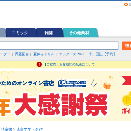
画（コミック）など在庫も充実
コミック
雑誌
その他商材
ーグー
｜
課題図書
｜
夏休みドリル
｜
ゲッターズ 2027
｜
十二国記【予約】
【ご案内】お盆期間の配送について
・児童書
>
児童文学・名作