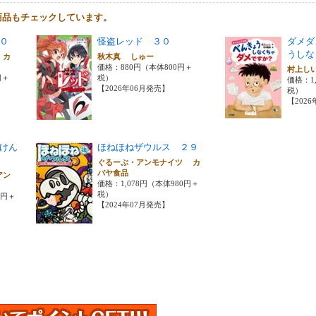
商品もチェックしています。
０
怪盗レッド ３０
ダメダ
うしな
 カ
秋木真 しゅー
価格：880円（本体800円＋
村上し
円＋
税）
価格：1,
【2026年06月発売】
税）
【202
けん
ほねほねザウルス ２９
ぐるーぷ・アンモナイツ カ
バヤ食品
アン
価格：1,078円（本体980円＋
税）
0円＋
【2024年07月発売】