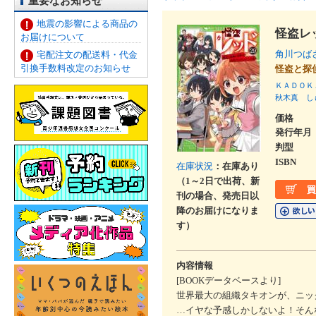
重要なお知らせ
地震の影響による商品の
怪盗レ
お届けについて
角川つば
宅配注文の配送料・代金
引換手数料改定のお知らせ
怪盗と探
ＫＡＤＯＫ
秋木真
し
価格
発行年月
判型
ISBN
在庫状況
：在庫あり
（1～2日で出荷、新
刊の場合、発売日以
降のお届けになりま
す）
内容情報
[BOOKデータベースより]
世界最大の組織タキオンが、ニッ
…イヤな予感しかしないよ！そん