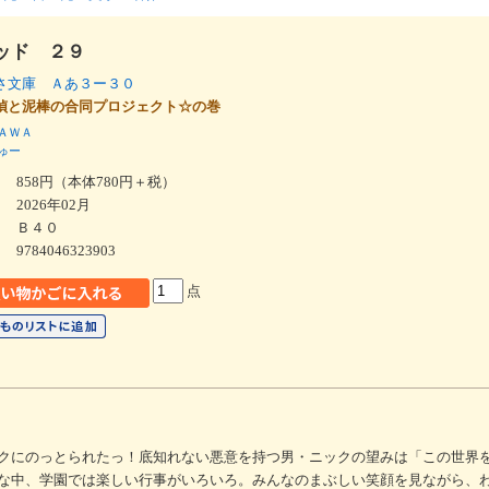
ッド ２９
さ文庫 Ａあ３ー３０
偵と泥棒の合同プロジェクト☆の巻
ＡＷＡ
ゅー
858円（本体780円＋税）
2026年02月
Ｂ４０
9784046323903
点
クにのっとられたっ！底知れない悪意を持つ男・ニックの望みは「この世界
な中、学園では楽しい行事がいろいろ。みんなのまぶしい笑顔を見ながら、