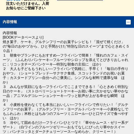
注文いただけません。入荷
お知らせにご登録下さい
内容情報
内容情報
[BOOKデータベースより]
焼き菓子、ケーキ、グルテンフリーのお菓子レシピも！「混ぜて焼くだけ」
の“毎日のおやつ”から、ひと手間かけた“特別な日のスイーツ”まで心ときめく５
０品！
１ 朝食やブランチにもおすすめ―フライパンで簡単！「憧れのカフェ・スイ
ーツ」（ふんわりパンケーキ―フルーツやシロップを添えてとびきりおしゃれ
に；リコッタチーズパンケーキ―特別な朝食の主役に ほか）
２ 大人も子どももうれしい―フライパンで気軽に、手早く！「毎日の手作り
おやつ」（ショートブレッド―サクサク食感。スコットランドのお祝いお菓
子；カスタードプリン―自分へのご褒美に。シンプルな材料で濃厚な味 ほ
か）
３ みんなが笑顔になる―フライパンでここまでできる！「心ときめく特別な
日のケーキ」（ストロベリーショートケーキ―お祝い事に欠かせない華やかな
一品；アニマルデコレーションケーキ―ワッと歓声が上がる幸せな瞬間 ほ
か）
４ 小麦粉を使わなくても本当においしい―フライパンで作りたい！「グルテ
ンフリーのお菓子」（グルテンフリー・ヨーグルトパンケーキ―小麦粉なしで
もふわふわ；米粉とはちみつのフルーツミニロール―ひと口サイズで食べやす
い ほか）
５ 冷やして固めるだけ―フライパンひとつで！「華やかムース・ゼリー系デ
ザート」（白ワインのフルーツゼリー―おもてなしにぴったり華やかスイー
ツ；パンナコッタとダークチェリーソース―なめらか、クリーミー！）