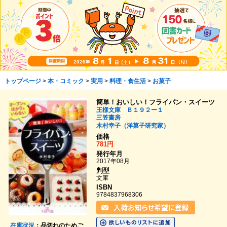
トップページ
>
本・コミック
>
実用
>
料理・食生活
>
お菓子
簡単！おいしい！フライパン・スイーツ
王様文庫 Ｂ１９２ー１
三笠書房
木村幸子（洋菓子研究家）
価格
781円
発行年月
2017年08月
判型
文庫
ISBN
9784837968306
在庫状況
：品切れのためご