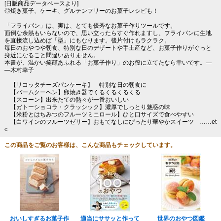
[日販商品データベースより]
◎焼き菓子、ケーキ、グルテンフリーのお菓子レシピも！
「フライパン」は、実は、とても優秀なお菓子作りツールです。
面倒な余熱もいらないので、思い立ったらすぐ作れますし、フライパンに生地
を直接流し込めば「型」にもなります。後片付けもラクラク。
毎日のおやつや朝食、特別な日のデザートや手土産など、お菓子作りがぐっと
身近になること間違いありません。
本書が、温かい笑顔あふれる「お菓子作り」のお役に立てたなら幸いです。―
―木村幸子
【リコッタチーズパンケーキ】 特別な日の朝食に
【バームクーヘン】卵焼き器でくるくるくるくる
【スコーン】出来たての熱々が一番おいしい
【ガトーショコラ・クラッシック】濃厚でしっとり魅惑の味
【米粉とはちみつのフルーツミニロール】ひと口サイズで食べやすい
【白ワインのフルーツゼリー】おもてなしにぴったり華やかスイーツ ……et
c.
この商品をご覧のお客様は、こんな商品もチェックしています。
おいしすぎるお菓子作
適当にササッと作って
世界のおやつ図鑑