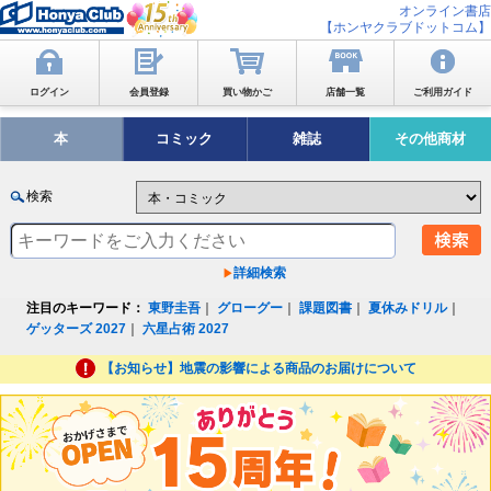
オンライン書店
【ホンヤクラブドットコム】
ログイン
会員登録
買い物かご
店舗一覧
ご利用ガイド
本
コミック
雑誌
その他商材
検索
詳細検索
注目のキーワード：
東野圭吾
｜
グローグー
｜
課題図書
｜
夏休みドリル
｜
ゲッターズ 2027
｜
六星占術 2027
【お知らせ】地震の影響による商品のお届けについて