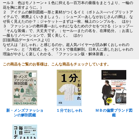
ール３ 色はモノトーン＋１色に抑える―百万本の薔薇をまとうより、一輪の
花を胸に差すように。）
２ アイテムの解剖図鑑―形と素材がつくるイミ（ボトムス―ハイブリットア
イテムで、燃費よくいきましょう。；シューズ―あしながおじさんの脚は、な
ぜ長く見えたのか？；ジャケット―まずは一枚、極上のシンプルを。 ほか）
３ ファッションの教科書―おしゃれになるためのクセをつける（ショップ―
「そんな装備」で、大丈夫です。；セール―またの名を、在庫処分。；お直し
―服もリノベーションで、賢く美しく。 ほか）
[日販商品データベースより]
なぜ人は「おしゃれ」と感じるのか。超人気バイヤーが読み解くおしゃれの
「ルール」と「方程式」を、イラストで徹底解剖。日本人に適したおしゃれの
理論がやさしく楽しくわかる、「ファッション版・解体新書」。
この商品をご覧のお客様は、こんな商品もチェックしています。
新・メンズファッショ
１分でおしゃれ
ＭＢの偏愛ブランド図
ンの解剖図鑑
鑑