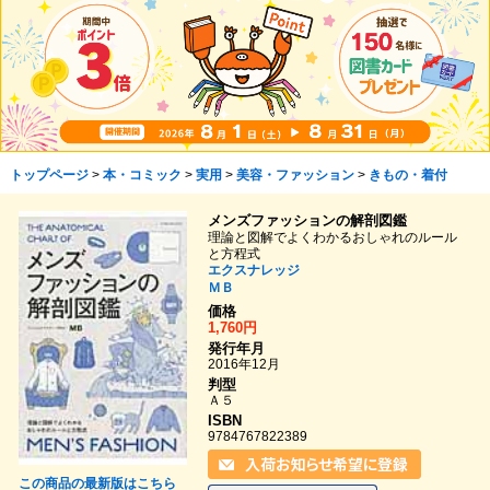
トップページ
>
本・コミック
>
実用
>
美容・ファッション
>
きもの・着付
メンズファッションの解剖図鑑
理論と図解でよくわかるおしゃれのルール
と方程式
エクスナレッジ
ＭＢ
価格
1,760円
発行年月
2016年12月
判型
Ａ５
ISBN
9784767822389
この商品の最新版はこちら