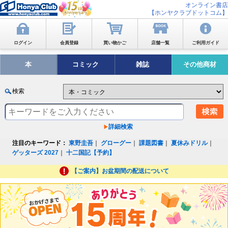
オンライン書店
【ホンヤクラブドットコム】
ログイン
会員登録
買い物かご
店舗一覧
ご利用ガイド
本
コミック
雑誌
その他商材
検索
詳細検索
注目のキーワード：
東野圭吾
｜
グローグー
｜
課題図書
｜
夏休みドリル
｜
ゲッターズ 2027
｜
十二国記【予約】
【ご案内】お盆期間の配送について