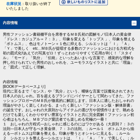
在庫状況
：取り扱いが終了
いたしました
内容情報
男性ファッション書籍棚平台を席巻するＭＢ氏初の図解モノ!日本人の黄金律
「ドレス：カジュアル＝７：３」、印象を変える「トップス 」、印象を整える
「ボトムス」、色はモノトーン＋１色に抑える、シルエットは「 Ｉ」「Ａ」
「Ｙ」で美しく etc…МＢ氏が提唱する多数のファッションにおける方程式を
初の図式化!!あえての写真ゼロ！ずっとわかりやすくて応用が利く！「スタイ
ル」「モード」「気分」「伝統」といったあいまいな言葉で、感覚的な理解を
押し付けられていた男性のおしゃれを、ユーモラスなイラストと共に「理論」
と「図式」で正しく理解。
内容情報
[BOOKデータベースより]
現代に至るまで「センス」や「気分」という、曖昧な言葉で誤魔化されてきた
日本人のおしゃれ。百を超えるブランドにバイヤーとして関わってきた、ファ
ッションブロガーのＭＢ氏が徹底的に解説します。日本人に適したおしゃれの
理論がやさしく楽しくわかる、まったく新しい「ファッション版・解体新書」
の誕生です。おしゃれの大原則からアイテムの選び方や習慣作りまで、眺める
だけでも楽しくわかりやすい豊富なイラストと共に完全図解！ファッション初
心者はもちろん、ＭＢブログ愛読者でも楽しめる究極の一冊！
１ おしゃれの方程式―おしゃれに感じるのにはワケがある（大原則７：３の
法則―日本人が守るべき黄金律、７：３の法則。；ルール１ ボトムスから揃
える―ボトムスは印象を整える。印象が整うとオシャレに見える。；ルール
２ シルエットを整える―シルエットは、「Ｉ」「Ａ」「Ｙ」で美しく。；ル