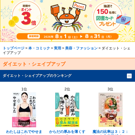
トップページ
>
本・コミック
>
実用
>
美容・ファッション
> ダイエット・シェ
イプアップ
ダイエット・シェイプアップ
ダイエット・シェイプアップのランキング
1位
2位
3位
わたしはこれでやせま
からだの厚みを薄くす
魔法の比率は３：２：