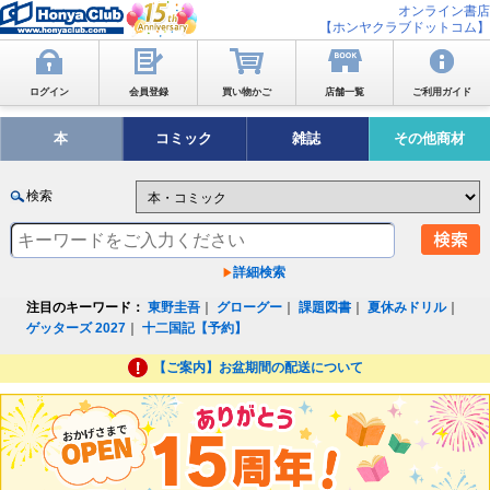
オンライン書店
【ホンヤクラブドットコム】
ログイン
会員登録
買い物かご
店舗一覧
ご利用ガイド
本
コミック
雑誌
その他商材
検索
詳細検索
注目のキーワード：
東野圭吾
｜
グローグー
｜
課題図書
｜
夏休みドリル
｜
ゲッターズ 2027
｜
十二国記【予約】
【ご案内】お盆期間の配送について