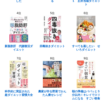
した
る
１ お弁当箱ダイエッ
ト
4位
5位
6位
新脂肪肝 代謝復活ダ
四毒抜きダイエット
すべてを蒸したい せ
イエット
いろダイエット
7位
8位
9位
科学的に実証された
農家が作る野菜でかん
朝の準備はパパッと５
超ダイエット習慣大全
たん痩せレシピ
分以内！キレイでスリ
ムになる すごい朝食