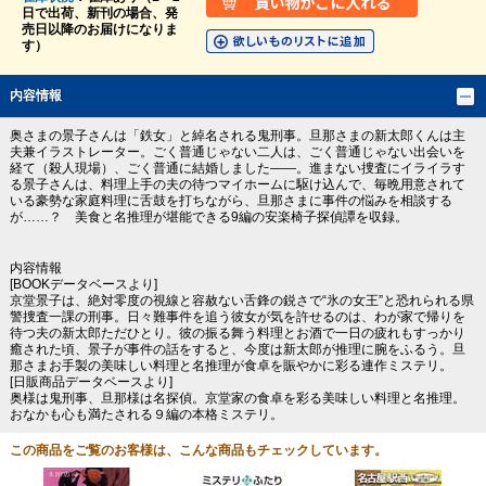
日で出荷、新刊の場合、発
売日以降のお届けになりま
す）
内容情報
奥さまの景子さんは「鉄女」と綽名される鬼刑事。旦那さまの新太郎くんは主
夫兼イラストレーター。ごく普通じゃない二人は、ごく普通じゃない出会いを
経て（殺人現場）、ごく普通に結婚しました――。進まない捜査にイライラす
る景子さんは、料理上手の夫の待つマイホームに駆け込んで、毎晩用意されて
いる豪勢な家庭料理に舌鼓を打ちながら、旦那さまに事件の悩みを相談する
が……？ 美食と名推理が堪能できる9編の安楽椅子探偵譚を収録。
内容情報
[BOOKデータベースより]
京堂景子は、絶対零度の視線と容赦ない舌鋒の鋭さで“氷の女王”と恐れられる県
警捜査一課の刑事。日々難事件を追う彼女が気を許せるのは、わが家で帰りを
待つ夫の新太郎ただひとり。彼の振る舞う料理とお酒で一日の疲れもすっかり
癒された頃、景子が事件の話をすると、今度は新太郎が推理に腕をふるう。旦
那さまお手製の美味しい料理と名推理が食卓を賑やかに彩る連作ミステリ。
[日販商品データベースより]
奥様は鬼刑事、旦那様は名探偵。京堂家の食卓を彩る美味しい料理と名推理。
おなかも心も満たされる９編の本格ミステリ。
この商品をご覧のお客様は、こんな商品もチェックしています。