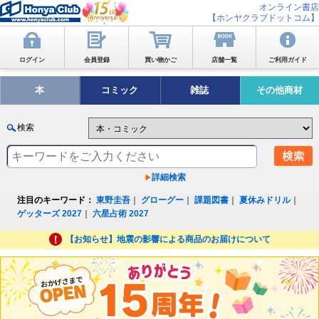
オンライン書店
【ホンヤクラブドットコム】
ログイン
会員登録
買い物かご
店舗一覧
ご利用ガイド
本
コミック
雑誌
その他商材
検索
詳細検索
注目のキーワード：
東野圭吾
｜
グローグー
｜
課題図書
｜
夏休みドリル
｜
ゲッターズ 2027
｜
六星占術 2027
【お知らせ】地震の影響による商品のお届けについて