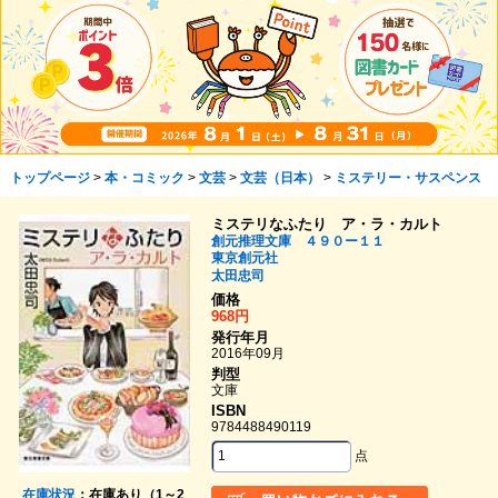
トップページ
>
本・コミック
>
文芸
>
文芸（日本）
>
ミステリー・サスペンス
ミステリなふたり ア・ラ・カルト
創元推理文庫 ４９０ー１１
東京創元社
太田忠司
価格
968円
発行年月
2016年09月
判型
文庫
ISBN
9784488490119
点
在庫状況
：在庫あり（1～2