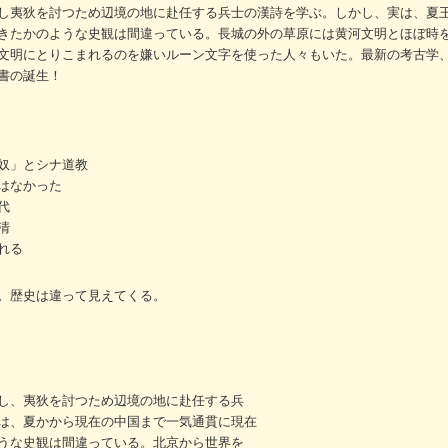
し夷狄を討つため辺境の地に赴任する兵士の漢詩を学ぶ。しかし、実は、夏
きたかのような史観は間違っている。長城の外の草原には黄河文明とほぼ時
文明にとりこまれるのを嫌いルーン文字を使った人々もいた。最新の考古学
書の誕生！
奴」とシナ道教
はなかった
代
清
れる
。歴史は違って見えてくる。
し、夷狄を討つため辺境の地に赴任する兵
は、夏かから現在の中国まで一気通貫に現在
うな史観は間違っている。北京から世界を