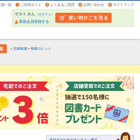
店舗一覧
ご利用ガイド
よくあるご質問
お問い合わせ
サイトマップ
ゲスト さん
（
ログイン
）
新規会員登録する
詳細検索
検索のヒント
本好きのためのオンライン書店