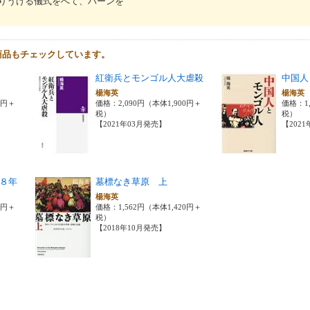
りうける儀式をへて、ハーンを
商品もチェックしています。
紅衛兵とモンゴル人大虐殺
中国人
楊海英
楊海
0円＋
価格：2,090円（本体1,900円＋
価格：1
税）
税）
【2021年03月発売】
【202
８年
墓標なき草原 上
楊海英
0円＋
価格：1,562円（本体1,420円＋
税）
【2018年10月発売】