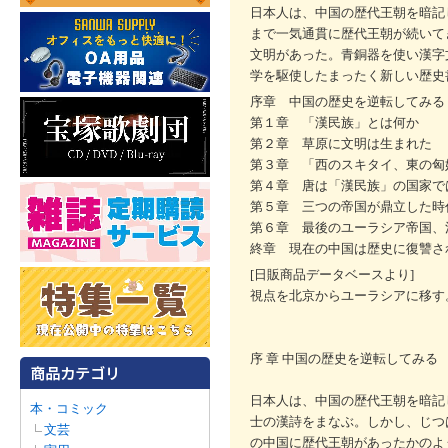
日本人は、中国の歴代王朝を暗記
まで一気通貫に歴代王朝が続いて
文明があった。青銅器を使い漢字
学を駆使したまったく新しい歴史
序章 中国の歴史を逆転してみる
第１章 「漢民族」とは何か
第２章 草原に文明は生まれた
第３章 「西のスキタイ、東の匈
第４章 唐は「漢民族」の国家で
第５章 三つの帝国が鼎立した時
第６章 最後のユーラシア帝国、
終章 現在の中国は歴史に復讐さ
[日販商品データベースより]
視点を北京からユーラシアに移す
序 章 中国の歴史を逆転してみる
日本人は、中国の歴代王朝を暗記
本・コミック
士の漢詩をまなぶ。しかし、じつ
文芸
の中国に歴代王朝があったかのよ