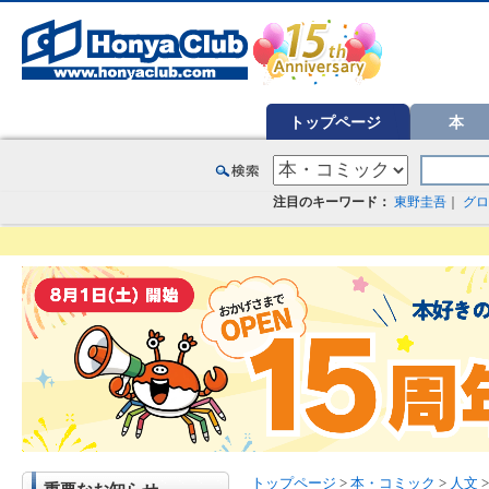
オンライン書店【ホンヤクラブ】はお好きな本屋での受け取りで送料無料！新刊予約・通販も。本（書籍）、雑誌、漫
トップページ
本
注目のキーワード：
東野圭吾
｜
グロ
トップページ
>
本・コミック
>
人文