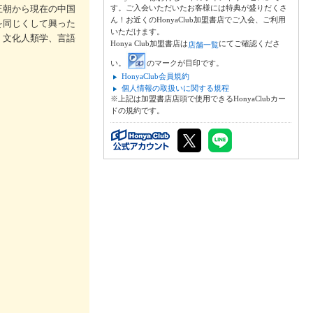
王朝から現在の中国
す。ご入会いただいたお客様には特典が盛りだくさ
ん！お近くのHonyaClub加盟書店でご入会、ご利用
を同じくして興った
いただけます。
、文化人類学、言語
Honya Club加盟書店は
にてご確認くださ
店舗一覧
い。
のマークが目印です。
HonyaClub会員規約
個人情報の取扱いに関する規程
※上記は加盟書店店頭で使用できるHonyaClubカー
ドの規約です。