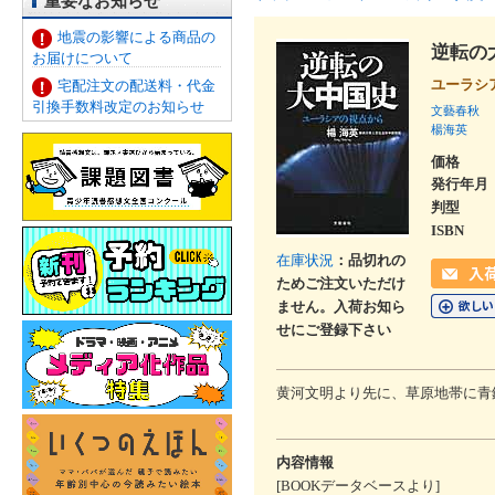
重要なお知らせ
地震の影響による商品の
逆転の
お届けについて
ユーラシ
宅配注文の配送料・代金
引換手数料改定のお知らせ
文藝春秋
楊海英
価格
発行年月
判型
ISBN
在庫状況
：品切れの
ためご注文いただけ
ません。入荷お知ら
せにご登録下さい
黄河文明より先に、草原地帯に青
内容情報
[BOOKデータベースより]