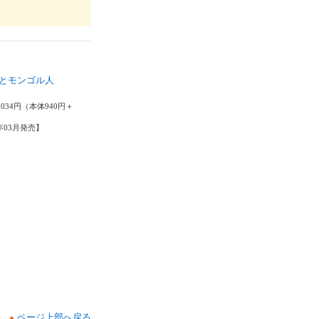
とモンゴル人
英
,034円（本体940円＋
1年03月発売】
ページ上部へ戻る