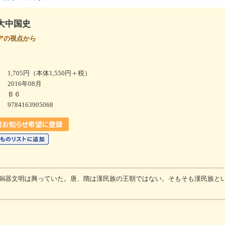
大中国史
アの視点から
1,705円（本体1,550円＋税）
2016年08月
Ｂ６
9784163905068
銅器文明は興っていた。唐、隋は漢民族の王朝ではない。そもそも漢民族と