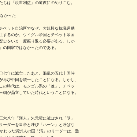
たちは「現世利益」の道教にのめりこむ。
はなかった
チベット自治区でなぜ、大規模な抗議運動
生するのか。ウイグル帝国とチベット帝国
歴史をいま一度振り返る必要がある。しか
」の国家ではなかったのである。
〇七年に滅亡したあと、混乱の五代十国時
が再び中国を統一したことになる。しかし、
この時代は、モンゴル系の「遼」、チベッ
王朝が鼎立していた時代ということになる。
三六八年「漢人」朱元璋に滅ぼされ「明」
リーダーを皇帝と呼び「ハーン」と呼ばな
てかわった満洲人の国「清」のリーダーは、遊