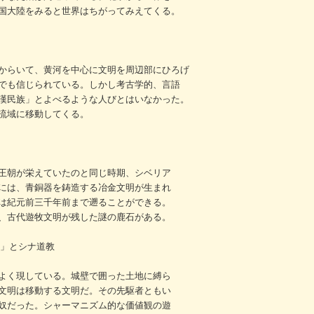
国大陸をみると世界はちがってみえてくる。
からいて、黄河を中心に文明を周辺部にひろげ
でも信じられている。しかし考古学的、言語
漢民族」とよべるような人びとはいなかった。
流域に移動してくる。
王朝が栄えていたのと同じ時期、シベリア
には、青銅器を鋳造する冶金文明が生まれ
は紀元前三千年前まで遡ることができる。
、古代遊牧文明が残した謎の鹿石がある。
奴」とシナ道教
よく現している。城壁で囲った土地に縛ら
文明は移動する文明だ。その先駆者ともい
奴だった。シャーマニズム的な価値観の遊