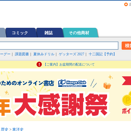
画（コミック）など在庫も充実
コミック
雑誌
その他商材
ーグー
｜
課題図書
｜
夏休みドリル
｜
ゲッターズ 2027
｜
十二国記【予約】
【ご案内】お盆期間の配送について
>
歴史
>
東洋史