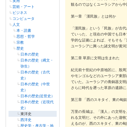
実用
観るのではなくユーラシアから中
芸術・アート
ビジネス
第一章 「漢民族」とは何か
コンピュータ
人文
「漢民族」という「民族」が古代
本・読書
ていった、と現在の中国でも日本
思想・哲学
学的な証拠によれば、そもそも「
宗教
ユーラシアに興った諸文明が黄河
歴史
日本の歴史
第二章 草原に文明は生まれた
日本の歴史（縄文・
弥生）
紀元前十世紀の中原地区に、殷周
日本の歴史（古代
やモンゴルなどのユーラシア東部
史）
ていた。ユーラシアの青銅器文明
日本の歴史（中世
さらに時代を遡った草原の遺跡に
史）
日本の歴史(近世史）
第三章 「西のスキタイ、東の匈
日本の歴史（近現代
史）
万里の長城は、「漢人」の文明を
東洋史
れる文明だ。その外にあった遊牧
西洋史
えるのが、西のスキタイ、東の匈
歴史学・考古学・地