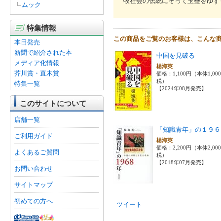
牧社会の伝統にそって玉璽をゆず
ムック
特集情報
この商品をご覧のお客様は、こんな
本日発売
新聞で紹介された本
中国を見破る
メディア化情報
楊海英
芥川賞・直木賞
価格：1,100円（本体1,00
税）
特集一覧
【2024年08月発売】
このサイトについて
店舗一覧
「知識青年」の１９６
ご利用ガイド
楊海英
価格：2,200円（本体2,00
よくあるご質問
税）
【2018年07月発売】
お問い合わせ
サイトマップ
初めての方へ
ツイート