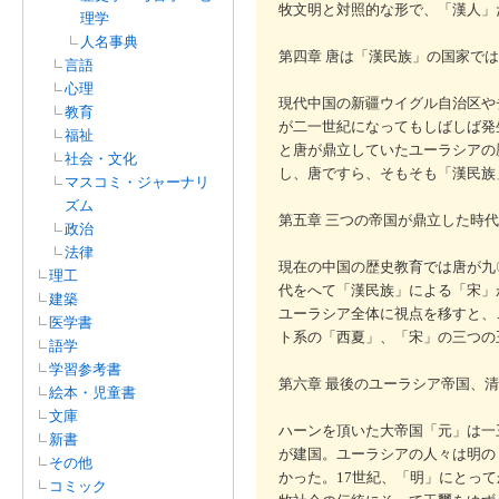
牧文明と対照的な形で、「漢人」
理学
人名事典
第四章 唐は「漢民族」の国家で
言語
心理
現代中国の新疆ウイグル自治区や
教育
が二一世紀になってもしばしば発
福祉
と唐が鼎立していたユーラシアの
社会・文化
し、唐ですら、そもそも「漢民族
マスコミ・ジャーナリ
ズム
第五章 三つの帝国が鼎立した時代
政治
法律
現在の中国の歴史教育では唐が九
理工
代をへて「漢民族」による「宋」
建築
ユーラシア全体に視点を移すと、
医学書
ト系の「西夏」、「宋」の三つの
語学
学習参考書
第六章 最後のユーラシア帝国、清
絵本・児童書
文庫
ハーンを頂いた大帝国「元」は一
新書
が建国。ユーラシアの人々は明の
その他
かった。17世紀、「明」にとっ
コミック