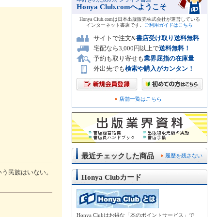
Honya Club.comへようこそ
Honya Club.comは日本出版販売株式会社が運営している
インターネット書店です。
ご利用ガイドはこちら
サイトで注文&
書店受け取り送料無料
宅配なら3,000円以上で
送料無料！
予約も取り寄せも
業界屈指の在庫量
外出先でも
検索や購入がカンタン！
店舗一覧はこちら
最近チェックした商品
履歴を残さない
いう民族はいない。
Honya Clubカード
Honya Clubはお得な「本のポイントサービス」で