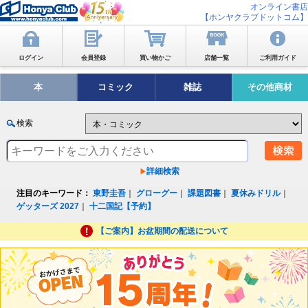
オンライン書店
【ホンヤクラブドットコム】
ログイン
会員登録
買い物かご
店舗一覧
ご利用ガイド
本
コミック
雑誌
その他商材
検索
詳細検索
注目のキーワード：
東野圭吾
｜
グローグー
｜
課題図書
｜
夏休みドリル
｜
ゲッターズ 2027
｜
十二国記【予約】
【ご案内】お盆期間の配送について