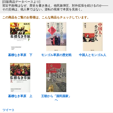
[日販商品データベースより]
習近平政権はなぜ、歴史を書き換え、他民族弾圧、対外拡張を続けるのか――
その災禍は、他人事ではない。逆転の視座で本質を見抜く。
この商品をご覧のお客様は、こんな商品もチェックしています。
墓標なき草原 下
モンゴル草原の歴史戦
中国人とモンゴル人
墓標なき草原 上
王朝から「国民国家」
へ
ツイート