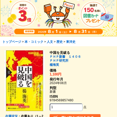
トップページ
>
本・コミック
>
人文
>
歴史
>
東洋史
中国を見破る
ＰＨＰ新書 １４０６
ＰＨＰ研究所
楊海英
価格
1,100円
発行年月
2024年08月
判型
新書
ISBN
9784569857480
点
在庫状況
：在庫あり（1～2