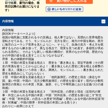
日で出荷、新刊の場合、発
売日以降のお届けになりま
す）
内容情報
内容情報
[BOOKデータベースより]
祖国が他民族に支配されるその災禍は、他人事ではない。見慣れた世界地図を
逆転させてみる。そう、モンゴル人が、北方を背に、南方の中国を眺め、西方
に無尽のユーラシア世界を見たように―。そうして、自身の見方・考え方を呪
縛するものから解き放って、異なる視点で、現実を見つめ直す。多様性が求め
られる現代に、そのような新しい視座の獲得が、世界のなかの中国、歴史のな
かの中国の姿を捉え直すことにもつながるはず。
序章 私の体験的中国論
１部 中国の本質を見破る視点１ 歴史を「書き換える」習近平政権（その歴
史の常識を疑うことからはじめよ！；書き換えられた歴史に異を唱える衝撃の
書；漢人、漢族という存在；漢人、満洲人、モンゴル人……；書き換えられた
歴史を鵜呑みにしてはならない）
２部 中国の本質を見破る視点２ 「他民族弾圧」の歴史と現在（身近な中
国、遠い中国；中国の「北方少数民族弾圧」の歴史を掘り返す；現代の少数民
族弾圧の実相とその本質；民族、族群、そして中華民族における定義づけの違
和感）
３部 中国の本質を見破る視点３ 「対外拡張」の歴史と現在（近現代の軍
事・外交にみられる中国の本質；中国「対外拡張」の歴史を掘り起こす“対北
編”；中国「対外拡張」の恐るべき歴史“対西編”；歴史にみる中国の対外拡張“対
南・対東編”；中国の限界・対外拡張の本質にみる危うさ）
おわりに―結章にかえて