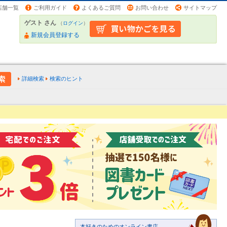
店舗一覧
ご利用ガイド
よくあるご質問
お問い合わせ
サイトマップ
ゲスト さん
（
ログイン
）
新規会員登録する
詳細検索
検索のヒント
本好きのためのオンライン書店