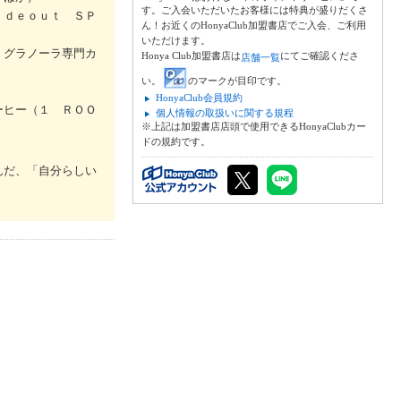
す。ご入会いただいたお客様には特典が盛りだくさ
ｉｄｅｏｕｔ ＳＰ
ん！お近くのHonyaClub加盟書店でご入会、ご利用
いただけます。
 グラノーラ専門カ
Honya Club加盟書店は
にてご確認くださ
店舗一覧
い。
のマークが目印です。
HonyaClub会員規約
ーヒー（１ ＲＯＯ
個人情報の取扱いに関する規程
※上記は加盟書店店頭で使用できるHonyaClubカー
ドの規約です。
んだ、「自分らしい