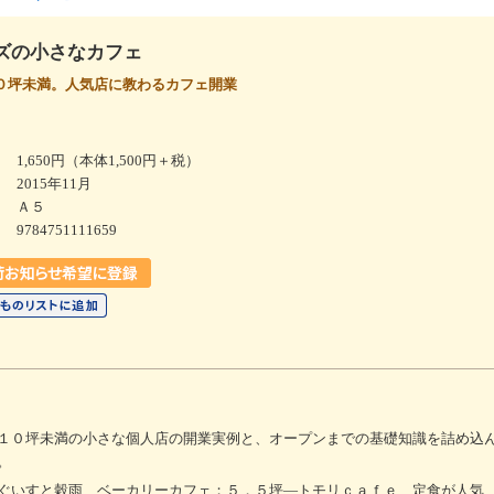
ズの小さなカフェ
０坪未満。人気店に教わるカフェ開業
1,650円（本体1,500円＋税）
2015年11月
Ａ５
9784751111659
１０坪未満の小さな個人店の開業実例と、オープンまでの基礎知識を詰め込
。
ぐいすと穀雨 ベーカリーカフェ；５．５坪―トモリｃａｆｅ 定食が人気