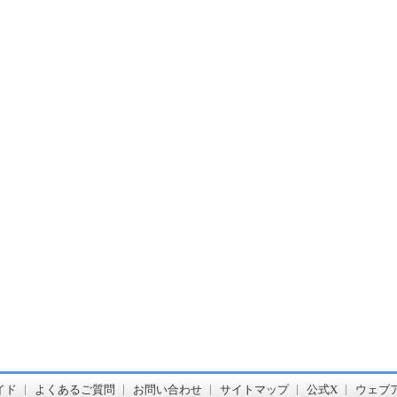
書店【ホンヤクラブ】はお好きな本屋での受け取りで送料無料！新刊予約・通販も。本（書籍）、雑誌、漫画（コミック）な
イド
よくあるご質問
お問い合わせ
サイトマップ
公式X
ウェブ