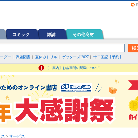
画（コミック）など在庫も充実
コミック
雑誌
その他商材
ーグー
｜
課題図書
｜
夏休みドリル
｜
ゲッターズ 2027
｜
十二国記【予約】
【ご案内】お盆期間の配送について
ネス
>
サービス