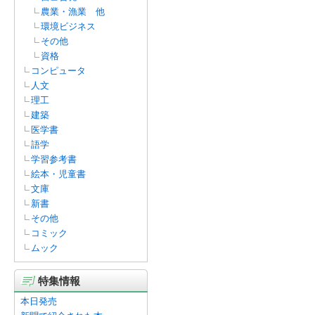
農業・漁業 他
環境ビジネス
その他
資格
コンピュータ
人文
理工
建築
医学書
語学
学習参考書
絵本・児童書
文庫
新書
その他
コミック
ムック
特集情報
本日発売