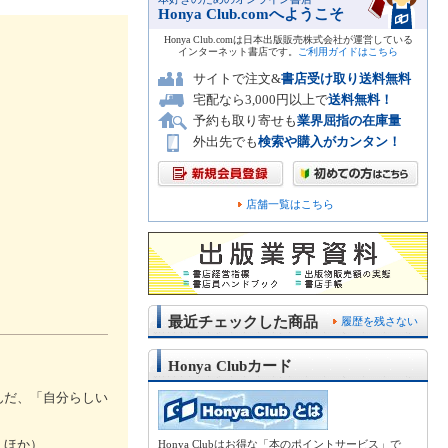
Honya Club.comへようこそ
Honya Club.comは日本出版販売株式会社が運営している
インターネット書店です。
ご利用ガイドはこちら
サイトで注文&
書店受け取り送料無料
宅配なら3,000円以上で
送料無料！
予約も取り寄せも
業界屈指の在庫量
外出先でも
検索や購入がカンタン！
店舗一覧はこちら
最近チェックした商品
履歴を残さない
Honya Clubカード
んだ、「自分らしい
 ほか）
Honya Clubはお得な「本のポイントサービス」で