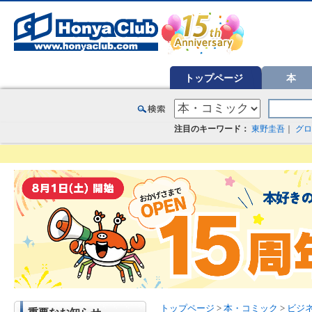
オンライン書店【ホンヤクラブ】はお好きな本屋での受け取りで送料無料！新刊予約・通販も。本（書籍）、雑誌、漫
トップページ
本
注目のキーワード：
東野圭吾
｜
グロ
トップページ
>
本・コミック
>
ビジ