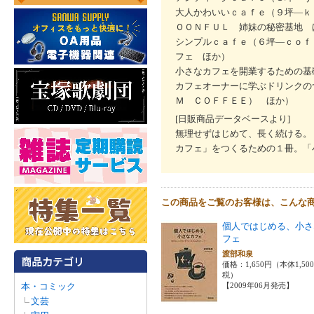
大人かわいいｃａｆｅ（９坪―ｋ
ＯＯＮＦＵＬ 姉妹の秘密基地 
シンプルｃａｆｅ（６坪―ｃｏｆ
フェ ほか）
小さなカフェを開業するための基
カフェオーナーに学ぶドリンクの
Ｍ ＣＯＦＦＥＥ） ほか）
[日販商品データベースより]
無理せずはじめて、長く続ける。
カフェ」をつくるための１冊。「
この商品をご覧のお客様は、こんな
個人ではじめる、小さ
フェ
渡部和泉
価格：1,650円（本体1,50
税）
本・コミック
【2009年06月発売】
文芸