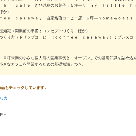
ｉｂｉ ｃａｆｅ きび砂糖のお菓子；５坪―ｔｉｎｙ ｌｉｔｔｌｅ ｈ
ほか）
ｆｅｅ ｃａｒａｗａｙ 自家焙煎コーヒー店；６坪―ｈｏｍｅ＆ｏａｔｓ
礎知識（開業前の準備；コンセプトづくり ほか）
つくり方（ドリップコーヒー（ｃｏｆｆｅｅ ｃａｒａｗａｙ）；プレスコ
１０坪未満の小さな個人店の開業事例と、オープンまでの基礎知識を詰め込
小さなカフェを開業するための基礎知識」つき。
商品もチェックしています。
なカ
0円＋