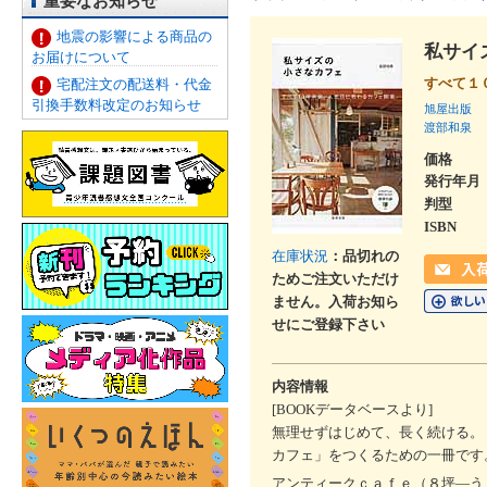
重要なお知らせ
地震の影響による商品の
私サイ
お届けについて
すべて１
宅配注文の配送料・代金
引換手数料改定のお知らせ
旭屋出版
渡部和泉
価格
発行年月
判型
ISBN
在庫状況
：品切れの
ためご注文いただけ
ません。入荷お知ら
せにご登録下さい
内容情報
[BOOKデータベースより]
無理せずはじめて、長く続ける。
カフェ」をつくるための一冊です
アンティークｃａｆｅ（８坪―う