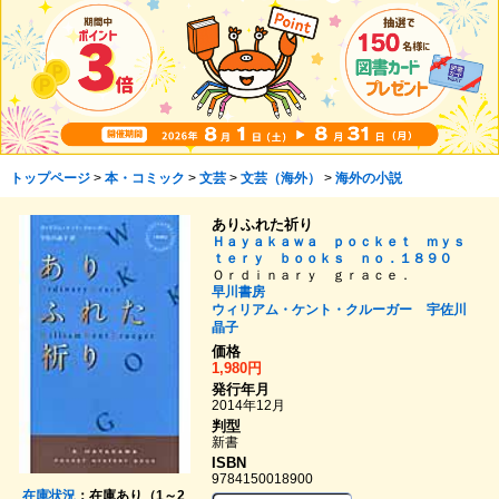
トップページ
>
本・コミック
>
文芸
>
文芸（海外）
>
海外の小説
ありふれた祈り
Ｈａｙａｋａｗａ ｐｏｃｋｅｔ ｍｙｓ
ｔｅｒｙ ｂｏｏｋｓ ｎｏ．１８９０
Ｏｒｄｉｎａｒｙ ｇｒａｃｅ．
早川書房
ウィリアム・ケント・クルーガー
宇佐川
晶子
価格
1,980円
発行年月
2014年12月
判型
新書
ISBN
9784150018900
在庫状況
：在庫あり（1～2