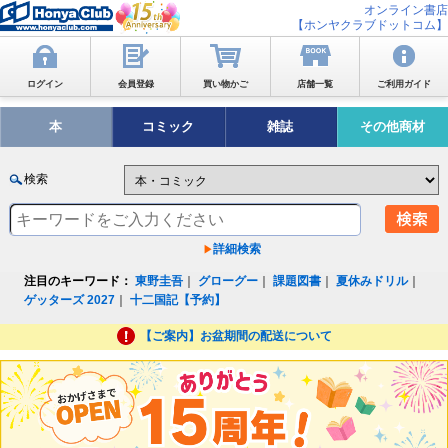
オンライン書店
【ホンヤクラブドットコム】
ログイン
会員登録
買い物かご
店舗一覧
ご利用ガイド
本
コミック
雑誌
その他商材
検索
詳細検索
注目のキーワード：
東野圭吾
｜
グローグー
｜
課題図書
｜
夏休みドリル
｜
ゲッターズ 2027
｜
十二国記【予約】
【ご案内】お盆期間の配送について