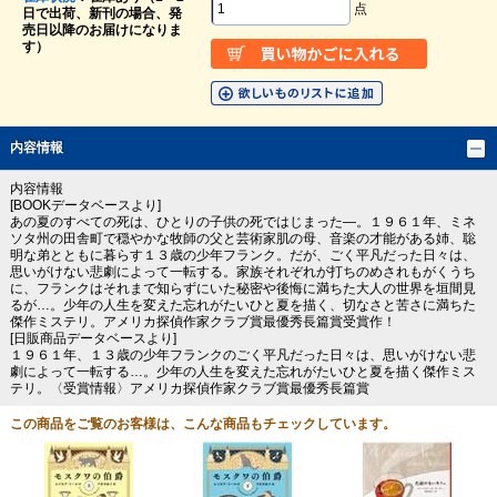
点
日で出荷、新刊の場合、発
売日以降のお届けになりま
す）
内容情報
内容情報
[BOOKデータベースより]
あの夏のすべての死は、ひとりの子供の死ではじまった―。１９６１年、ミネ
ソタ州の田舎町で穏やかな牧師の父と芸術家肌の母、音楽の才能がある姉、聡
明な弟とともに暮らす１３歳の少年フランク。だが、ごく平凡だった日々は、
思いがけない悲劇によって一転する。家族それぞれが打ちのめされもがくうち
に、フランクはそれまで知らずにいた秘密や後悔に満ちた大人の世界を垣間見
るが…。少年の人生を変えた忘れがたいひと夏を描く、切なさと苦さに満ちた
傑作ミステリ。アメリカ探偵作家クラブ賞最優秀長篇賞受賞作！
[日販商品データベースより]
１９６１年、１３歳の少年フランクのごく平凡だった日々は、思いがけない悲
劇によって一転する…。少年の人生を変えた忘れがたいひと夏を描く傑作ミス
テリ。〈受賞情報〉アメリカ探偵作家クラブ賞最優秀長篇賞
この商品をご覧のお客様は、こんな商品もチェックしています。