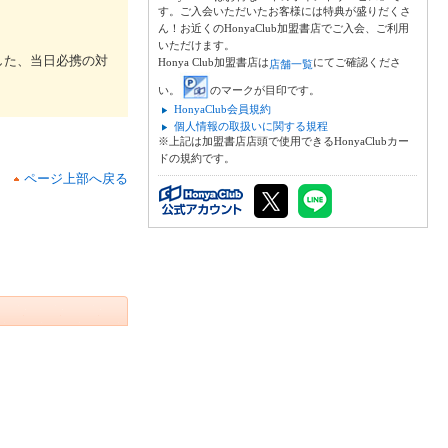
す。ご入会いただいたお客様には特典が盛りだくさ
ん！お近くのHonyaClub加盟書店でご入会、ご利用
いただけます。
した、当日必携の対
Honya Club加盟書店は
にてご確認くださ
店舗一覧
い。
のマークが目印です。
HonyaClub会員規約
個人情報の取扱いに関する規程
※上記は加盟書店店頭で使用できるHonyaClubカー
ドの規約です。
ページ上部へ戻る