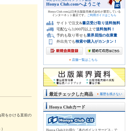
Honya Club.comへようこそ
Honya Club.comは日本出版販売株式会社が運営している
インターネット書店です。
ご利用ガイドはこちら
サイトで注文&
書店受け取り送料無料
宅配なら3,000円以上で
送料無料！
予約も取り寄せも
業界屈指の在庫量
外出先でも
検索や購入がカンタン！
店舗一覧はこちら
最近チェックした商品
履歴を残さない
Honya Clubカード
負荷をかける直前の
ト）
Honya Clubはお得な「本のポイントサービス」で