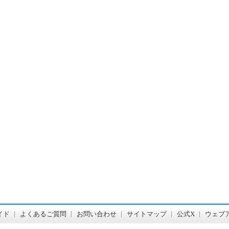
書店【ホンヤクラブ】はお好きな本屋での受け取りで送料無料！新刊予約・通販も。本（書籍）、雑誌、漫画（コミック）な
イド
よくあるご質問
お問い合わせ
サイトマップ
公式X
ウェブ