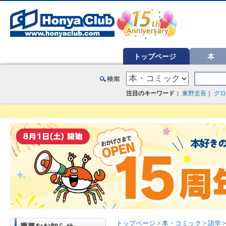
オンライン書店【ホンヤクラブ】はお好きな本屋での受け取りで送料無料！新刊予約・通販も。本（書籍）、雑誌、漫
トップページ
本
注目のキーワード：
東野圭吾
｜
グロ
トップページ
>
本・コミック
>
語学