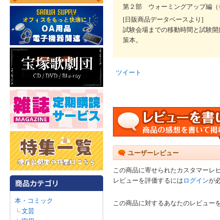
第２部 ウォーミングアップ編（
[日販商品データベースより]
試験会場までの移動時間と試験開
策本。
ツイート
ユーザーレビュー
この商品に寄せられたカスタマーレ
レビューを評価するには
ログイン
が
本・コミック
この商品に対するあなたのレビュー
文芸