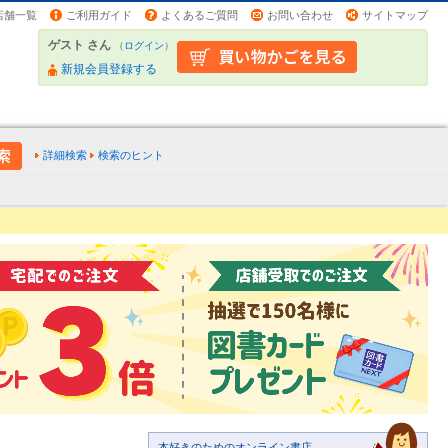
店舗一覧
ご利用ガイド
よくあるご質問
お問い合わせ
サイトマップ
ゲスト さん
（
ログイン
）
新規会員登録する
詳細検索
検索のヒント
本好きのためのオンライン書店