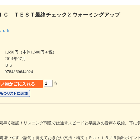
ＩＣ ＴＥＳＴ最終チェックとウォーミングアップ
ｂｏｏｋ
1,650円（本体1,500円＋税）
2014年07月
Ｂ６
9784860644024
点
素早く確認！リスニング問題では通常スピードと早読みの音声を収録。耳に
間違いやすい語句；覚えておきたい文法・構文；Ｐａｒｔ５／６頻出ポイン