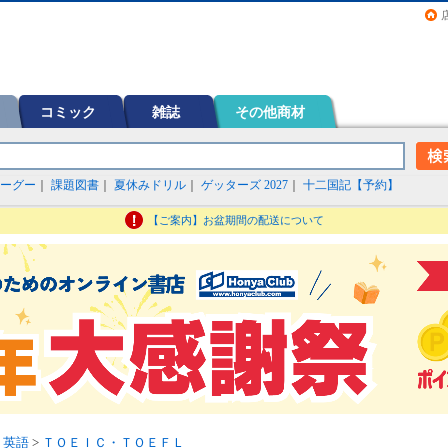
画（コミック）など在庫も充実
コミック
雑誌
その他商材
ーグー
｜
課題図書
｜
夏休みドリル
｜
ゲッターズ 2027
｜
十二国記【予約】
【ご案内】お盆期間の配送について
>
英語
>
ＴＯＥＩＣ・ＴＯＥＦＬ