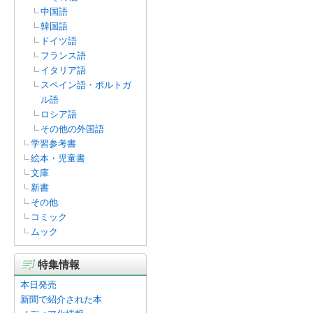
中国語
韓国語
ドイツ語
フランス語
イタリア語
スペイン語・ポルトガ
ル語
ロシア語
その他の外国語
学習参考書
絵本・児童書
文庫
新書
その他
コミック
ムック
特集情報
本日発売
新聞で紹介された本