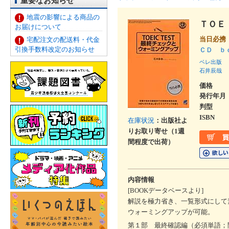
重要なお知らせ
地震の影響による商品の
ＴＯＥ
お届けについて
当日必携
宅配注文の配送料・代金
引換手数料改定のお知らせ
ＣＤ 
ベレ出版
石井辰哉
価格
発行年月
判型
ISBN
在庫状況
：出版社よ
りお取り寄せ（1週
間程度で出荷）
内容情報
[BOOKデータベースより]
解説を極力省き、一覧形式にして
ウォーミングアップが可能。
第１部 最終確認編（必須単語；