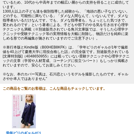
ているため、10代から中高年までの幅広い層からの支持を得ることに成功して
います。
1300人以上の子ども達を個別指導した経験から、「地頭の悪い子などいない。
どの子も、可能性に満ちている」「ダメな人間なんて、いないんです。ダメな
指導者がいるだけなんです。でも、ダメな指導者も、ちょっとした気づきで、
変われるのです」という著者による、子どもや部下のやる気を引き出す心理学
テクニックも満載（※別途販売されている角川文庫版では、そうした心理学テ
クニックや受験テクニック等の実用情報を大幅に削除し、物語だけを純粋に楽
しめる形での再編集が施されていますのでご注意下さい）。
※単行本版とKindle版（B00HEB8KFK）は、「学年ビリのギャルが1年で偏差
値を40上げて慶應大学に現役合格した話」の完全版です。別途販売されている
[文庫特別版]（4048650955）には載っていない受験テクニックや心理学テクニ
ックの文章（学習や人材育成、コーチングに役立つパート）もしっかり掲載さ
れていますので、安心してお楽しみください。
※なお、本のカバー写真は、石川恋というモデルを撮影したものです。ギャル
さやか本人ではありません"
この商品をご覧のお客様は、こんな商品もチェックしています。
学年ビリのギャルが１