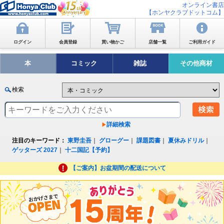
オンライン書店
【ホンヤクラブドットコム】
ログイン
会員登録
買い物かご
店舗一覧
ご利用ガイド
本
コミック
雑誌
その他商材
検索
詳細検索
注目のキーワード：
東野圭吾
｜
グローグー
｜
課題図書
｜
夏休みドリル
｜
ゲッターズ 2027
｜
十二国記【予約】
【ご案内】お盆期間の配送について