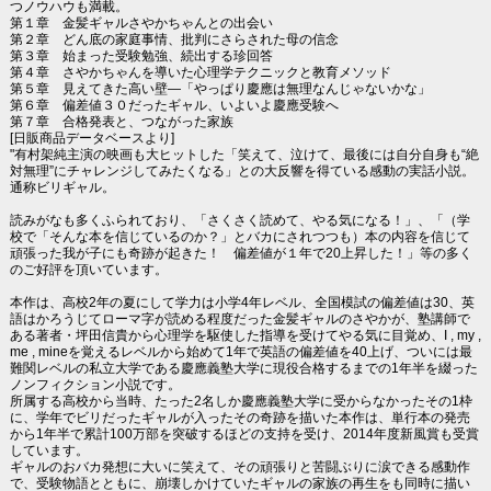
つノウハウも満載。
第１章 金髪ギャルさやかちゃんとの出会い
第２章 どん底の家庭事情、批判にさらされた母の信念
第３章 始まった受験勉強、続出する珍回答
第４章 さやかちゃんを導いた心理学テクニックと教育メソッド
第５章 見えてきた高い壁―「やっぱり慶應は無理なんじゃないかな」
第６章 偏差値３０だったギャル、いよいよ慶應受験へ
第７章 合格発表と、つながった家族
[日販商品データベースより]
"有村架純主演の映画も大ヒットした「笑えて、泣けて、最後には自分自身も“絶
対無理”にチャレンジしてみたくなる」との大反響を得ている感動の実話小説。
通称ビリギャル。
読みがなも多くふられており、「さくさく読めて、やる気になる！」、「（学
校で「そんな本を信じているのか？」とバカにされつつも）本の内容を信じて
頑張った我が子にも奇跡が起きた！ 偏差値が１年で20上昇した！」等の多く
のご好評を頂いています。
本作は、高校2年の夏にして学力は小学4年レベル、全国模試の偏差値は30、英
語はかろうじてローマ字が読める程度だった金髪ギャルのさやかが、塾講師で
ある著者・坪田信貴から心理学を駆使した指導を受けてやる気に目覚め、I , my ,
me , mineを覚えるレベルから始めて1年で英語の偏差値を40上げ、ついには最
難関レベルの私立大学である慶應義塾大学に現役合格するまでの1年半を綴った
ノンフィクション小説です。
所属する高校から当時、たった2名しか慶應義塾大学に受からなかったその1枠
に、学年でビリだったギャルが入ったその奇跡を描いた本作は、単行本の発売
から1年半で累計100万部を突破するほどの支持を受け、2014年度新風賞も受賞
しています。
ギャルのおバカ発想に大いに笑えて、その頑張りと苦闘ぶりに涙できる感動作
で、受験物語とともに、崩壊しかけていたギャルの家族の再生をも同時に描い