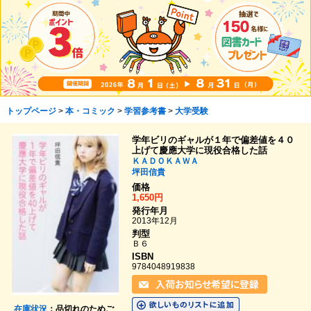
トップページ
>
本・コミック
>
学習参考書
>
大学受験
学年ビリのギャルが１年で偏差値を４０
上げて慶應大学に現役合格した話
ＫＡＤＯＫＡＷＡ
坪田信貴
価格
1,650円
発行年月
2013年12月
判型
Ｂ６
ISBN
9784048919838
在庫状況
：品切れのためご