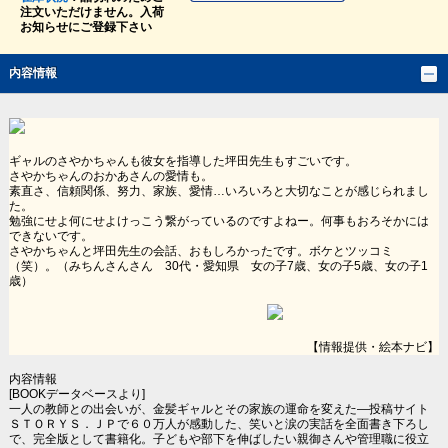
注文いただけません。入荷
お知らせにご登録下さい
内容情報
ギャルのさやかちゃんも彼女を指導した坪田先生もすごいです。
さやかちゃんのおかあさんの愛情も。
素直さ、信頼関係、努力、家族、愛情…いろいろと大切なことが感じられまし
た。
勉強にせよ何にせよけっこう繋がっているのですよねー。何事もおろそかには
できないです。
さやかちゃんと坪田先生の会話、おもしろかったです。ボケとツッコミ
（笑）。（みちんさんさん 30代・愛知県 女の子7歳、女の子5歳、女の子1
歳）
【情報提供・絵本ナビ】
内容情報
[BOOKデータベースより]
一人の教師との出会いが、金髪ギャルとその家族の運命を変えた―投稿サイト
ＳＴＯＲＹＳ．ＪＰで６０万人が感動した、笑いと涙の実話を全面書き下ろし
で、完全版として書籍化。子どもや部下を伸ばしたい親御さんや管理職に役立