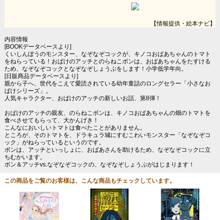
【情報提供・絵本ナビ】
内容情報
[BOOKデータベースより]
くいしんぼうのモンスター、なぞなぞコックが、キノコおばあちゃんのトマト
をねらっている！おばけのアッチとのらねこボンは、おばあちゃんをたすける
ため、なぞなぞコックとなぞなぞしょうぶをします！小学低学年向。
[日販商品データベースより]
親から子へ、世代をこえて愛読されている幼年童話のロングセラー「小さなお
ばけシリーズ」。
人気キャラクター、おばけのアッチの新しいお話、第8弾！
おばけのアッチの親友、のらねこボンは、キノコおばあちゃんの畑のトマトを
食べさせてもらって、大かんげき！
こんなにおいしいトマトは食べたことがありません。
ところが、そのトマトを、ドラキュラ城にすむこわいモンスター「なぞなぞコ
ック」がねらっているというのです。
ボンは、アッチといっしょに、おばあさんを助けるため、なぞなぞコックに立
ちむかいます。
ボン＆アッチvs.なぞなぞコックの、なぞなぞしょうぶがはじまります！
この商品をご覧のお客様は、こんな商品もチェックしています。