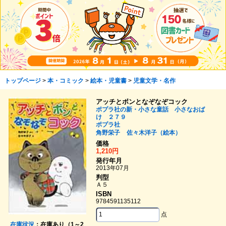
トップページ
>
本・コミック
>
絵本・児童書
>
児童文学・名作
アッチとボンとなぞなぞコック
ポプラ社の新・小さな童話 小さなおば
け ２７９
ポプラ社
角野栄子
佐々木洋子（絵本）
価格
1,210円
発行年月
2013年07月
判型
Ａ５
ISBN
9784591135112
点
在庫状況
：在庫あり（1～2