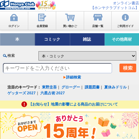
オンライン書店
【ホンヤクラブドットコム】
ログイン
会員登録
買い物かご
店舗一覧
ご利用ガイド
本
コミック
雑誌
その他商材
検索
詳細検索
注目のキーワード：
東野圭吾
｜
グローグー
｜
課題図書
｜
夏休みドリル
｜
ゲッターズ 2027
｜
六星占術 2027
【お知らせ】地震の影響による商品のお届けについて