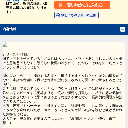
日で出荷、新刊の場合、発
売日以降のお届けになりま
す）
内容情報
シリーズ31作目。
畑でトマトを作っているキノコおばあちゃん。トマトをあげられないのはケチ
でも意地悪でもなく、恐ろしい状況の置かれていたから。それを知ったボンと
アッチが助けようとして…
弱い者いじめして、搾取する悪者と、抵抗するすべを持たない老女の構図が切
ない。童話や昔話の世界では定番の型だが、改めて可愛い絵で示されると心が
痛い。
暴力に対して暴力ではなく、とんちでやっつけるというのは胸がすっとする。
強い力をアピールする英雄よりも、笑いで状況を打破して、相手に悪い気持ち
を起こさせないように呆れさせるような働きをする方が、長期的に問題が解決
できるのではないか。
最近、現実でもバーチャルの世界でも暴力、誹謗中傷、いじめ等がよく聞かれ
てやや心が疲れ気味だが、時々こういうとんちが聞いた話を読むと魂が洗われ
た気持ちになる。
大人こそ、児童書が必要なのではないか。（渡”邉恵’里’さん 40代・東京
都 ）