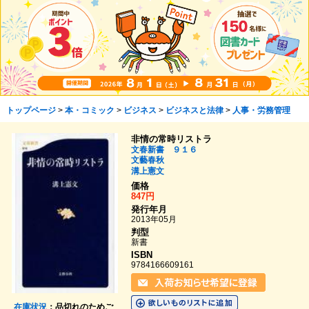
トップページ
>
本・コミック
>
ビジネス
>
ビジネスと法律
>
人事・労務管理
非情の常時リストラ
文春新書 ９１６
文藝春秋
溝上憲文
価格
847円
発行年月
2013年05月
判型
新書
ISBN
9784166609161
在庫状況
：品切れのためご