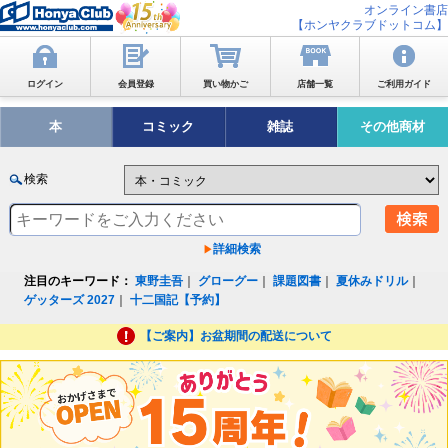
オンライン書店
【ホンヤクラブドットコム】
ログイン
会員登録
買い物かご
店舗一覧
ご利用ガイド
本
コミック
雑誌
その他商材
検索
詳細検索
注目のキーワード：
東野圭吾
｜
グローグー
｜
課題図書
｜
夏休みドリル
｜
ゲッターズ 2027
｜
十二国記【予約】
【ご案内】お盆期間の配送について