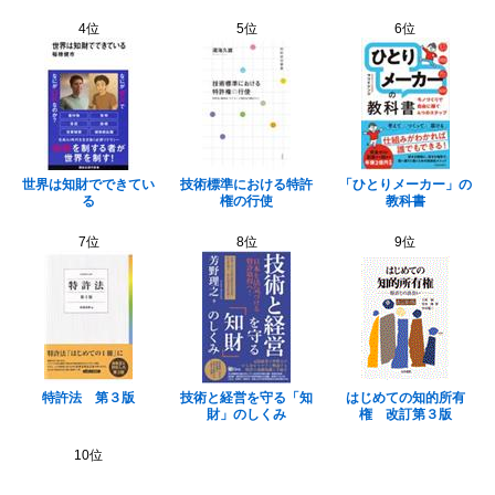
4位
5位
6位
世界は知財でできてい
技術標準における特許
「ひとりメーカー」の
る
権の行使
教科書
7位
8位
9位
特許法 第３版
技術と経営を守る「知
はじめての知的所有
財」のしくみ
権 改訂第３版
10位