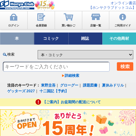
オンライン書店
【ホンヤクラブドットコム】
ログイン
会員登録
買い物かご
店舗一覧
ご利用ガイド
本
コミック
雑誌
その他商材
検索
詳細検索
注目のキーワード：
東野圭吾
｜
グローグー
｜
課題図書
｜
夏休みドリル
｜
ゲッターズ 2027
｜
十二国記【予約】
【ご案内】お盆期間の配送について