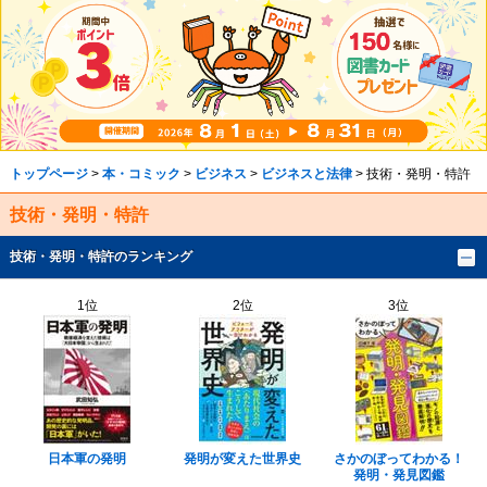
トップページ
>
本・コミック
>
ビジネス
>
ビジネスと法律
> 技術・発明・特許
技術・発明・特許
技術・発明・特許のランキング
1位
2位
3位
日本軍の発明
発明が変えた世界史
さかのぼってわかる！
発明・発見図鑑