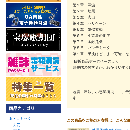
第１章 津波
第２章 地震
第３章 火山
第４章 ハリケーン
第５章 気候変動
第６章 小惑星の衝突
第７章 金融危機
第８章 パンデミック
第９章 予測はどこまで可能にな
[日販商品データベースより]
最先端の数学者が、わかりやすく
地震、津波、小惑星衝突……。予
す！
本・コミック
この商品をご覧のお客様は、こんな
文芸