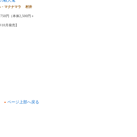
の殺人鬼
ル・マクナマラ 村井
750円（本体2,500円＋
9年10月発売】
ページ上部へ戻る