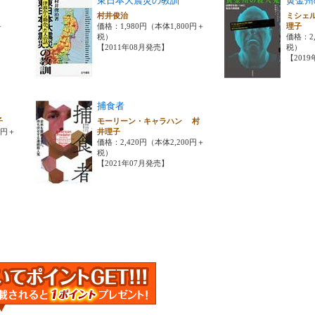
東日本大震災の教訓
黄金州
村井俊治
ミシェ
＋
価格：1,980円（本体1,800円＋
理子
税）
価格：2,
【2011年08月発売】
税）
【201
捕食者
理子
モーリーン・キャラハン 村
0円＋
井理子
価格：2,420円（本体2,200円＋
税）
【2021年07月発売】