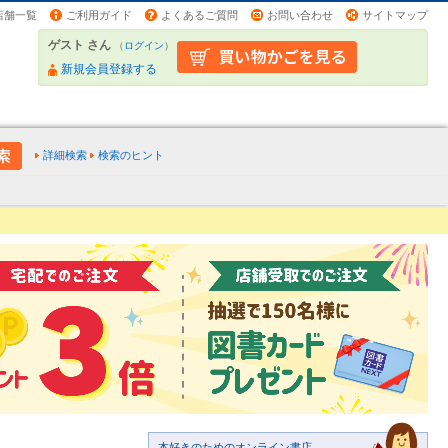
店舗一覧
ご利用ガイド
よくあるご質問
お問い合わせ
サイトマップ
ゲスト さん
（
ログイン
）
新規会員登録する
詳細検索
検索のヒント
本好きのためのオンライン書店