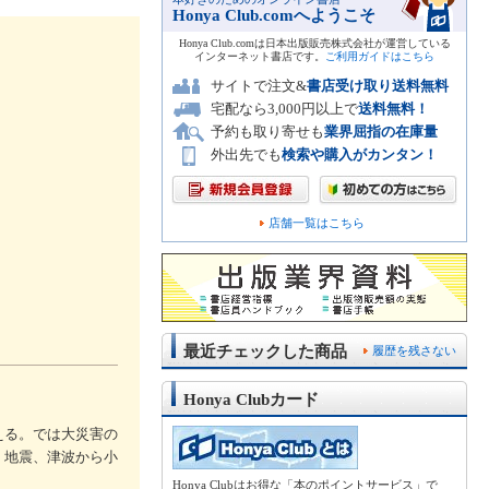
Honya Club.comへようこそ
Honya Club.comは日本出版販売株式会社が運営している
インターネット書店です。
ご利用ガイドはこちら
サイトで注文&
書店受け取り送料無料
宅配なら3,000円以上で
送料無料！
予約も取り寄せも
業界屈指の在庫量
外出先でも
検索や購入がカンタン！
店舗一覧はこちら
最近チェックした商品
履歴を残さない
Honya Clubカード
える。では大災害の
、地震、津波から小
Honya Clubはお得な「本のポイントサービス」で