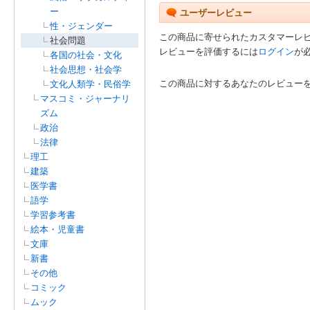
ー
ユーザーレビュー
性・ジェンダー
この商品に寄せられたカスタマーレ
社会問題
レビューを評価するには
ログイン
が
各国の社会・文化
社会思想・社会学
この商品に対するあなたのレビュー
文化人類学・民俗学
マスコミ・ジャーナリ
ズム
政治
法律
理工
建築
医学書
語学
学習参考書
絵本・児童書
文庫
新書
その他
コミック
ムック