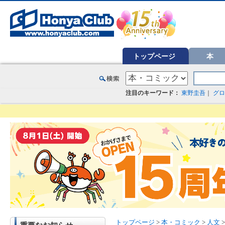
オンライン書店【ホンヤクラブ】はお好きな本屋での受け取りで送料無料！新刊予約・通販も。本（書籍）、雑誌、漫
トップページ
本
注目のキーワード：
東野圭吾
｜
グロ
トップページ
>
本・コミック
>
人文