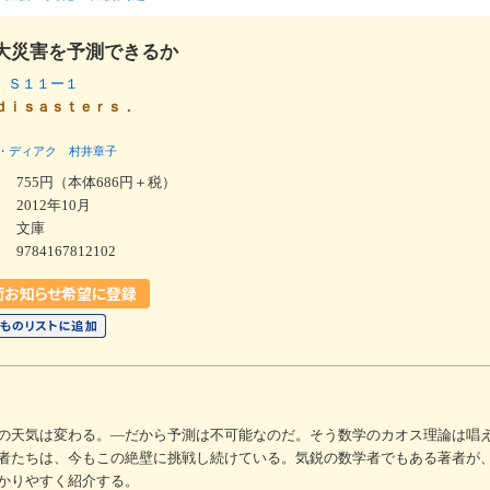
大災害を予測できるか
 Ｓ１１ー１
ｄｉｓａｓｔｅｒｓ．
・ディアク
村井章子
755円（本体686円＋税）
2012年10月
文庫
9784167812102
の天気は変わる。―だから予測は不可能なのだ。そう数学のカオス理論は唱
者たちは、今もこの絶壁に挑戦し続けている。気鋭の数学者でもある著者が
かりやすく紹介する。