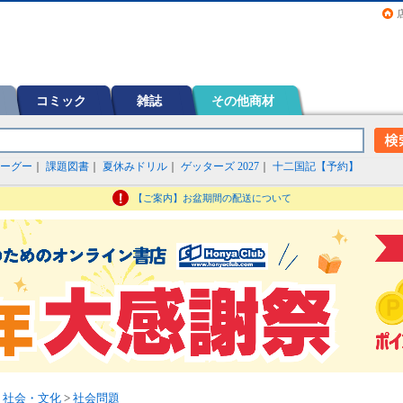
画（コミック）など在庫も充実
コミック
雑誌
その他商材
ーグー
｜
課題図書
｜
夏休みドリル
｜
ゲッターズ 2027
｜
十二国記【予約】
【ご案内】お盆期間の配送について
>
社会・文化
>
社会問題