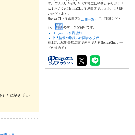
す。ご入会いただいたお客様には特典が盛りだくさ
ん！お近くのHonyaClub加盟書店でご入会、ご利用
いただけます。
Honya Club加盟書店は
にてご確認くださ
店舗一覧
い。
のマークが目印です。
HonyaClub会員規約
個人情報の取扱いに関する規程
※上記は加盟書店店頭で使用できるHonyaClubカー
ドの規約です。
をもとに解き明か