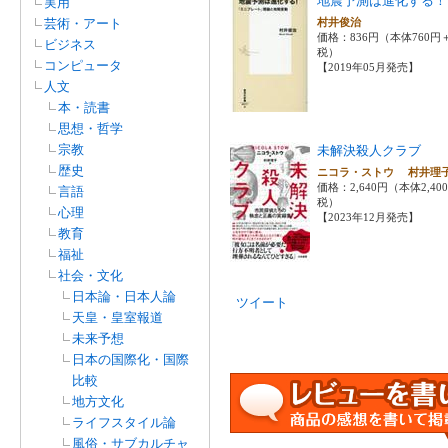
地震予測は進化する！
実用
芸術・アート
村井俊治
価格：836円（本体760円
ビジネス
税）
コンピュータ
【2019年05月発売】
人文
本・読書
思想・哲学
宗教
未解決殺人クラブ
歴史
ニコラ・ストウ 村井
価格：2,640円（本体2,40
言語
税）
心理
【2023年12月発売】
教育
福祉
社会・文化
日本論・日本人論
ツイート
天皇・皇室報道
未来予想
日本の国際化・国際
比較
地方文化
ライフスタイル論
風俗・サブカルチャ