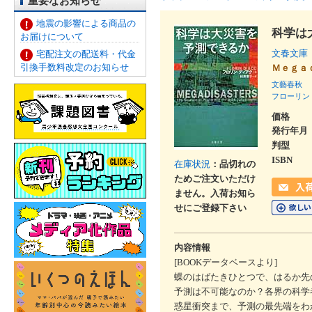
重要なお知らせ
地震の影響による商品の
科学は
お届けについて
文春文庫
宅配注文の配送料・代金
引換手数料改定のお知らせ
Ｍｅｇａ
文藝春秋
フローリン
価格
発行年月
判型
ISBN
在庫状況
：品切れの
ためご注文いただけ
ません。入荷お知ら
せにご登録下さい
内容情報
[BOOKデータベースより]
蝶のはばたきひとつで、はるか先
予測は不可能なのか？各界の科学
惑星衝突まで、予測の最先端をわ