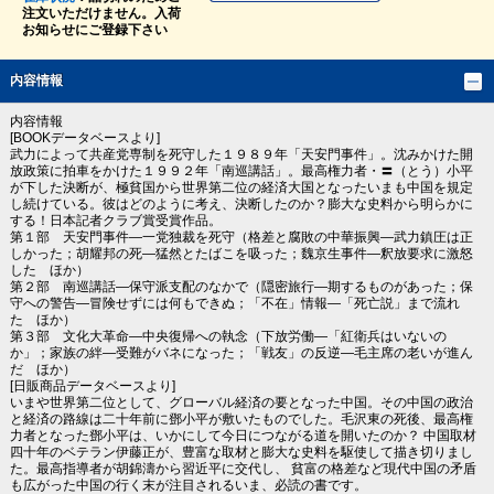
注文いただけません。入荷
お知らせにご登録下さい
内容情報
内容情報
[BOOKデータベースより]
武力によって共産党専制を死守した１９８９年「天安門事件」。沈みかけた開
放政策に拍車をかけた１９９２年「南巡講話」。最高権力者・〓（とう）小平
が下した決断が、極貧国から世界第二位の経済大国となったいまも中国を規定
し続けている。彼はどのように考え、決断したのか？膨大な史料から明らかに
する！日本記者クラブ賞受賞作品。
第１部 天安門事件―一党独裁を死守（格差と腐敗の中華振興―武力鎮圧は正
しかった；胡耀邦の死―猛然とたばこを吸った；魏京生事件―釈放要求に激怒
した ほか）
第２部 南巡講話―保守派支配のなかで（隠密旅行―期するものがあった；保
守への警告―冒険せずには何もできぬ；「不在」情報―「死亡説」まで流れ
た ほか）
第３部 文化大革命―中央復帰への執念（下放労働―「紅衛兵はいないの
か」；家族の絆―受難がバネになった；「戦友」の反逆―毛主席の老いが進ん
だ ほか）
[日販商品データベースより]
いまや世界第二位として、グローバル経済の要となった中国。その中国の政治
と経済の路線は二十年前に鄧小平が敷いたものでした。毛沢東の死後、最高権
力者となった鄧小平は、いかにして今日につながる道を開いたのか？ 中国取材
四十年のベテラン伊藤正が、豊富な取材と膨大な史料を駆使して描き切りまし
た。最高指導者が胡錦濤から習近平に交代し、 貧富の格差など現代中国の矛盾
も広がった中国の行く末が注目されるいま、必読の書です。