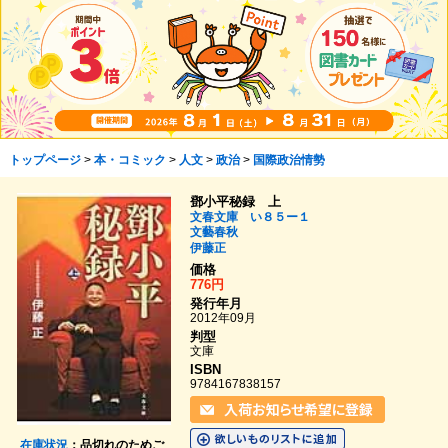
トップページ
>
本・コミック
>
人文
>
政治
>
国際政治情勢
鄧小平秘録 上
文春文庫 い８５ー１
文藝春秋
伊藤正
価格
776円
発行年月
2012年09月
判型
文庫
ISBN
9784167838157
在庫状況
：品切れのためご