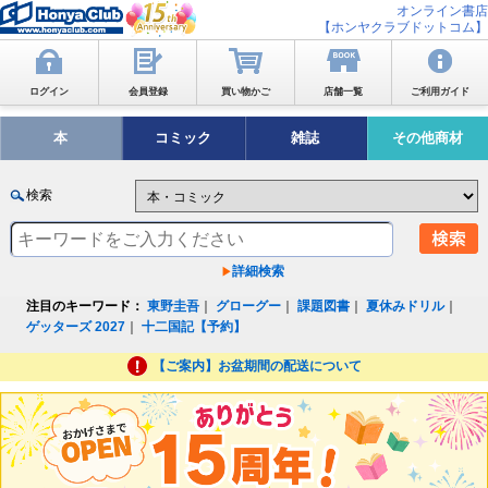
オンライン書店
【ホンヤクラブドットコム】
ログイン
会員登録
買い物かご
店舗一覧
ご利用ガイド
本
コミック
雑誌
その他商材
検索
詳細検索
注目のキーワード：
東野圭吾
｜
グローグー
｜
課題図書
｜
夏休みドリル
｜
ゲッターズ 2027
｜
十二国記【予約】
【ご案内】お盆期間の配送について