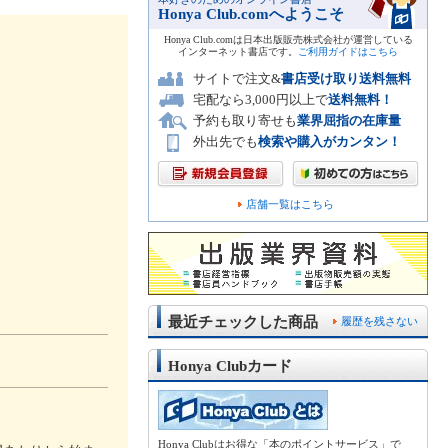
Honya Club.comへようこそ
Honya Club.comは日本出版販売株式会社が運営している
インターネット書店です。
ご利用ガイドはこちら
サイトで注文&
書店受け取り送料無料
宅配なら3,000円以上で
送料無料！
予約も取り寄せも
業界屈指の在庫量
外出先でも
検索や購入がカンタン！
店舗一覧はこちら
最近チェックした商品
履歴を残さない
Honya Clubカード
Honya Clubはお得な「本のポイントサービス」で