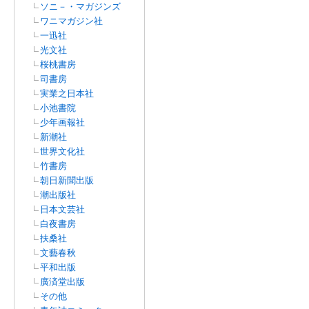
ソニ－・マガジンズ
ワニマガジン社
一迅社
光文社
桜桃書房
司書房
実業之日本社
小池書院
少年画報社
新潮社
世界文化社
竹書房
朝日新聞出版
潮出版社
日本文芸社
白夜書房
扶桑社
文藝春秋
平和出版
廣済堂出版
その他