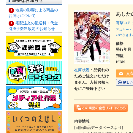
重要なお知らせ
地震の影響による商品の
あした
お届けについて
電撃コ
宅配注文の配送料・代金
引換手数料改定のお知らせ
アスキー・
いわさきま
価格
発行年月
判型
ISBN
在庫状況
：品切れの
ためご注文いただけ
ません。入荷お知ら
せにご登録下さい
内容情報
[日販商品データベースより]