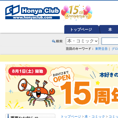
オンライン書店【ホンヤクラブ】はお好きな本屋での受け取りで送料無料！新刊予約・通販も。本（書籍）、雑誌、漫
トップページ
本
注目のキーワード：
東野圭吾
｜
グロ
トップページ
>
本・コミック
>
コミ