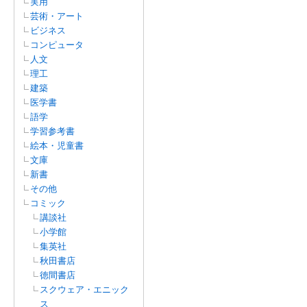
実用
芸術・アート
ビジネス
コンピュータ
人文
理工
建築
医学書
語学
学習参考書
絵本・児童書
文庫
新書
その他
コミック
講談社
小学館
集英社
秋田書店
徳間書店
スクウェア・エニック
ス