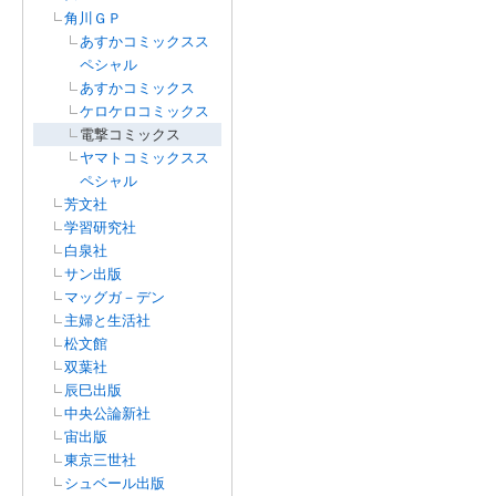
角川ＧＰ
あすかコミックスス
ペシャル
あすかコミックス
ケロケロコミックス
電撃コミックス
ヤマトコミックスス
ペシャル
芳文社
学習研究社
白泉社
サン出版
マッグガ－デン
主婦と生活社
松文館
双葉社
辰巳出版
中央公論新社
宙出版
東京三世社
シュベール出版