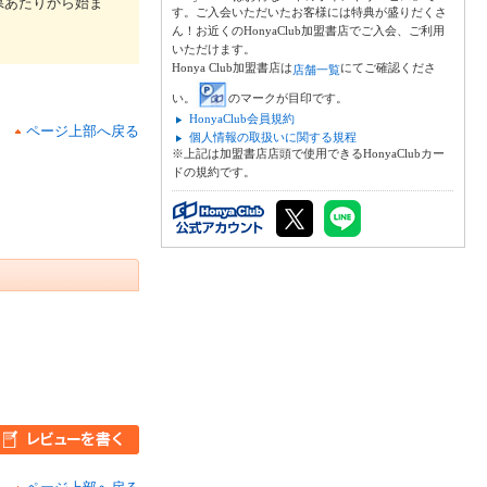
県あたりから始ま
す。ご入会いただいたお客様には特典が盛りだくさ
ん！お近くのHonyaClub加盟書店でご入会、ご利用
いただけます。
Honya Club加盟書店は
にてご確認くださ
店舗一覧
い。
のマークが目印です。
HonyaClub会員規約
ページ上部へ戻る
個人情報の取扱いに関する規程
※上記は加盟書店店頭で使用できるHonyaClubカー
ドの規約です。