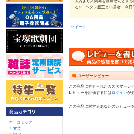
太古より人間界を征服せんとする
る!? ヘタレ魔王とJK勇者・今
ツイート
ユーザーレビュー
この商品に寄せられたカスタマーレ
レビューを評価するには
ログイン
が
この商品に対するあなたのレビュー
本・コミック
文芸