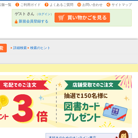
店舗一覧
ご利用ガイド
よくあるご質問
お問い合わせ
サイトマップ
ゲスト さん
（
ログイン
）
新規会員登録する
詳細検索
検索のヒント
本好きのためのオンライン書店