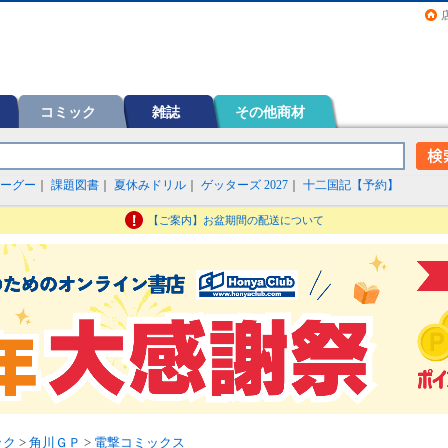
画（コミック）など在庫も充実
コミック
雑誌
その他商材
ーグー
｜
課題図書
｜
夏休みドリル
｜
ゲッターズ 2027
｜
十二国記【予約】
【ご案内】お盆期間の配送について
ック
>
角川ＧＰ
>
電撃コミックス