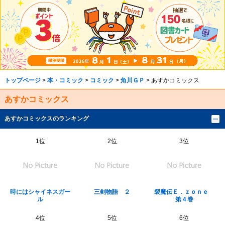
トップページ
>
本・コミック
>
コミック
>
角川ＧＰ
> あすかコミックス
あすかコミックス
あすかコミックスのランキング
1位
2位
3位
時にはシャイネスガー
三剣物語 ２
裂魔伝Ｅ．ｚｏｎｅ
ル
第４巻
4位
5位
6位