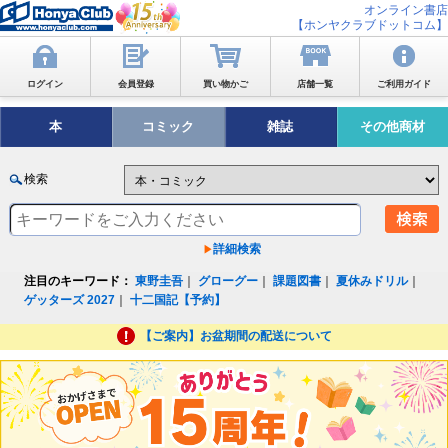
オンライン書店
【ホンヤクラブドットコム】
ログイン
会員登録
買い物かご
店舗一覧
ご利用ガイド
本
コミック
雑誌
その他商材
検索
詳細検索
注目のキーワード：
東野圭吾
｜
グローグー
｜
課題図書
｜
夏休みドリル
｜
ゲッターズ 2027
｜
十二国記【予約】
【ご案内】お盆期間の配送について