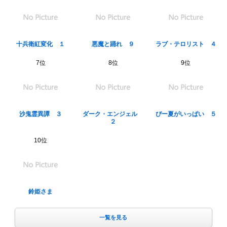
十兵衛紅変化 １
悪魔と踊れ ９
ラブ・テロリスト ４
7位
8位
9位
沙鬼霊異譚 ３
ダーク・エンジェル
ぴー夏がいっぱい ５
２
10位
鈴姫さま
一覧を見る