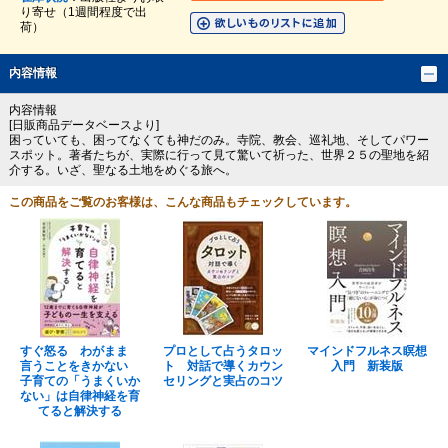
り寄せ（1週間程度で出
荷）
内容情報
内容情報
[日販商品データベースより]
困っていても、困ってなくても神だのみ。寺院、教会、巡礼地、そしてパワー
スポット。著者たちが、実際に行って見て驚いて祈った、世界２５の聖地を紹
介する。いざ、聖なる土地をめぐる旅へ。
この商品をご覧のお客様は、こんな商品もチェックしています。
すぐ怒る わがまま
プロとして占うタロッ
マインドフルネス瞑想
言うことをきかない
ト 対話で導くカウン
入門 新装版
子育ての「うまくいか
セリングと実占のコツ
ない」は自律神経を育
てると解決する