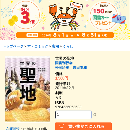
トップページ
>
本・コミック
>
実用
>
くらし
世界の聖地
国書刊行会
松岡絵里
吉田友和
価格
1,980円
発行年月
2011年12月
判型
Ａ５
ISBN
9784336053633
点
在庫状況
：出版社よりお取