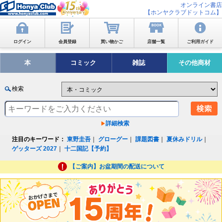
オンライン書店
【ホンヤクラブドットコム】
ログイン
会員登録
買い物かご
店舗一覧
ご利用ガイド
本
コミック
雑誌
その他商材
検索
詳細検索
注目のキーワード：
東野圭吾
｜
グローグー
｜
課題図書
｜
夏休みドリル
｜
ゲッターズ 2027
｜
十二国記【予約】
【ご案内】お盆期間の配送について