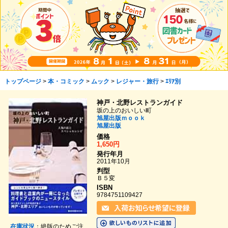
トップページ
>
本・コミック
>
ムック
>
レジャー・旅行
>
ｴﾘｱ別
神戸・北野レストランガイド
坂の上のおいしい町
旭屋出版ｍｏｏｋ
旭屋出版
価格
1,650円
発行年月
2011年10月
判型
Ｂ５変
ISBN
9784751109427
在庫状況
：絶版のためご注