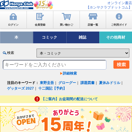
オンライン書店
【ホンヤクラブドットコム】
ログイン
会員登録
買い物かご
店舗一覧
ご利用ガイド
本
コミック
雑誌
その他商材
検索
詳細検索
注目のキーワード：
東野圭吾
｜
グローグー
｜
課題図書
｜
夏休みドリル
｜
ゲッターズ 2027
｜
十二国記【予約】
【ご案内】お盆期間の配送について