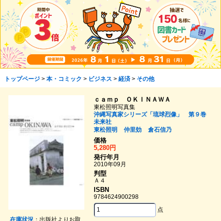
トップページ
>
本・コミック
>
ビジネス
>
経済
>
その他
ｃａｍｐ ＯＫＩＮＡＷＡ
東松照明写真集
沖縄写真家シリーズ「琉球烈像」 第９巻
未来社
東松照明
仲里効
倉石信乃
価格
5,280円
発行年月
2010年09月
判型
Ａ４
ISBN
9784624900298
点
在庫状況
：出版社よりお取