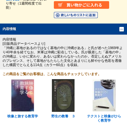
り寄せ（1週間程度で出
荷）
内容情報
内容情報
[日販商品データベースより]
「沖縄に基地があるのではなく基地の中に沖縄がある」と氏が述べた1969年よ
り40年余を経てなお、米軍は沖縄に駐在している。氏が眼差した「基地の中」
の沖縄は、いかに変わり、あるいは変わらなかったのか。否定しえぬアメリカ
のプレゼンス、そして基地がもたらした文化とあまりにも鮮やかな色彩を透徹
した構図でとらえる114点（カラー60点）を収録。
この商品をご覧のお客様は、こんな商品もチェックしています。
映像と旅する教育学
野生の教養 ３
テクストと映像がひら
く教育学