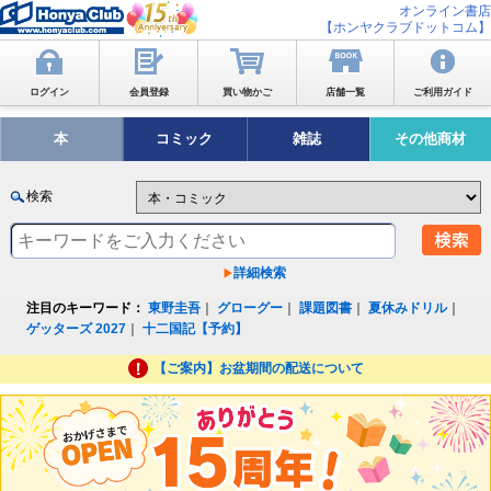
オンライン書店
【ホンヤクラブドットコム】
ログイン
会員登録
買い物かご
店舗一覧
ご利用ガイド
本
コミック
雑誌
その他商材
検索
詳細検索
注目のキーワード：
東野圭吾
｜
グローグー
｜
課題図書
｜
夏休みドリル
｜
ゲッターズ 2027
｜
十二国記【予約】
【ご案内】お盆期間の配送について