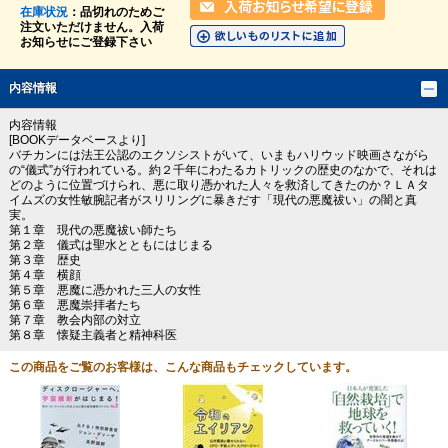
在庫状況
：品切れのためご
注文いただけません。入荷
お知らせにご登録下さい
内容情報
内容情報
[BOOKデータベースより]
バチカンには法王公認のエクソシストがいて、いまもハリウッド映画さながら
の“儀式”が行われている。約２千年にわたるカトリックの歴史のなかで、それは
どのように位置づけられ、悪に取り憑かれた人々を救済してきたのか？ＬＡタ
イムズの女性敏腕記者がスリリングに暴きだす「現代の悪魔祓い」の闇と真
実。
第１章 現代の悪魔祓い師たち
第２章 儀式は聖水とともにはじまる
第３章 歴史
第４章 横顔
第５章 悪魔に憑かれた三人の女性
第６章 悪魔崇拝者たち
第７章 教会内部の対立
第８章 懐疑主義者と精神科医
この商品をご覧のお客様は、こんな商品もチェックしています。