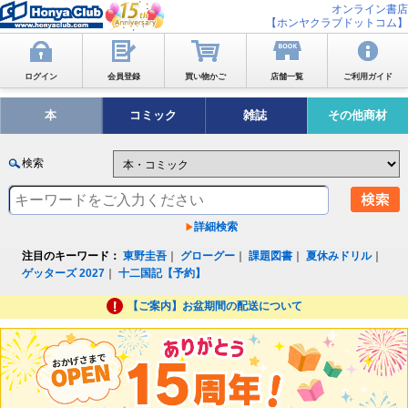
オンライン書店
【ホンヤクラブドットコム】
ログイン
会員登録
買い物かご
店舗一覧
ご利用ガイド
本
コミック
雑誌
その他商材
検索
詳細検索
注目のキーワード：
東野圭吾
｜
グローグー
｜
課題図書
｜
夏休みドリル
｜
ゲッターズ 2027
｜
十二国記【予約】
【ご案内】お盆期間の配送について