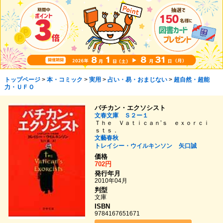
トップページ
>
本・コミック
>
実用
>
占い・易・おまじない
>
超自然・超能
力・ＵＦＯ
バチカン・エクソシスト
文春文庫 Ｓ２ー１
Ｔｈｅ Ｖａｔｉｃａｎ’ｓ ｅｘｏｒｃｉ
ｓｔｓ．
文藝春秋
トレイシー・ウイルキンソン
矢口誠
価格
702円
発行年月
2010年04月
判型
文庫
ISBN
9784167651671