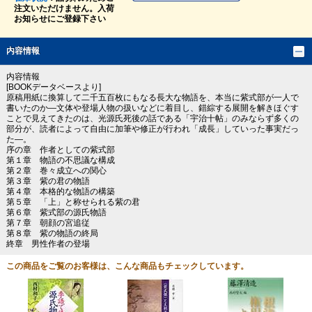
注文いただけません。入荷
お知らせにご登録下さい
内容情報
内容情報
[BOOKデータベースより]
原稿用紙に換算して二千五百枚にもなる長大な物語を、本当に紫式部が一人で
書いたのか―文体や登場人物の扱いなどに着目し、錯綜する展開を解きほぐす
ことで見えてきたのは、光源氏死後の話である「宇治十帖」のみならず多くの
部分が、読者によって自由に加筆や修正が行われ「成長」していった事実だっ
た―。
序の章 作者としての紫式部
第１章 物語の不思議な構成
第２章 巻々成立への関心
第３章 紫の君の物語
第４章 本格的な物語の構築
第５章 「上」と称せられる紫の君
第６章 紫式部の源氏物語
第７章 朝顔の宮追従
第８章 紫の物語の終局
終章 男性作者の登場
この商品をご覧のお客様は、こんな商品もチェックしています。