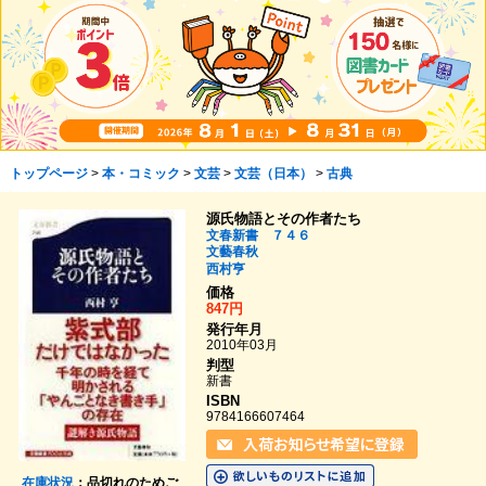
トップページ
>
本・コミック
>
文芸
>
文芸（日本）
>
古典
源氏物語とその作者たち
文春新書 ７４６
文藝春秋
西村亨
価格
847円
発行年月
2010年03月
判型
新書
ISBN
9784166607464
在庫状況
：品切れのためご