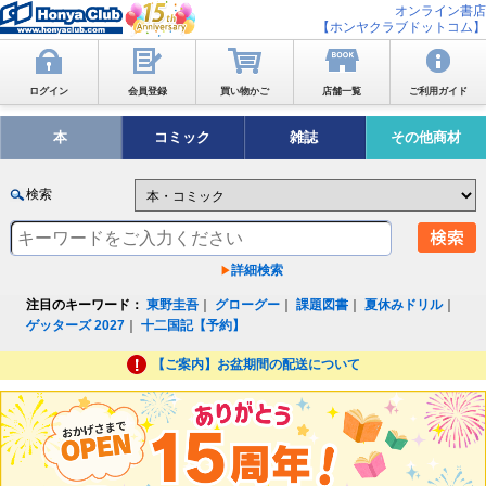
オンライン書店
【ホンヤクラブドットコム】
ログイン
会員登録
買い物かご
店舗一覧
ご利用ガイド
本
コミック
雑誌
その他商材
検索
詳細検索
注目のキーワード：
東野圭吾
｜
グローグー
｜
課題図書
｜
夏休みドリル
｜
ゲッターズ 2027
｜
十二国記【予約】
【ご案内】お盆期間の配送について