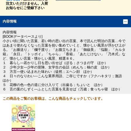
注文いただけません。入荷
お知らせにご登録下さい
内容情報
内容情報
[BOOKデータベースより]
小さい頃に聞いた言葉、若い時の思い出の言葉、本で読んだ明治の言葉…今で
はあまり使わなくなった言葉を拾い集めていくと、懐かしい風景が浮かび上が
る。「お膝送り」「欄干渡り」「お腹立ちさま」「御線美」「悩殺」「カルタ
箱」「永日」「トッポイ」「ちゃら」「香箱」「あたじけない」「乃木式」な
ど、懐かしい言葉・懐かしい風景、精選８６。
１ 暮らし―若かりし日を思い出せば（ぽる；さつまの守 ほか）
２ 少年少女―少年の冒険、女学生の会話（めんち；柚の皮 ほか）
３ 方言―使い込まれた味わい（徒然；エヘン顔 ほか）
４ 日々のなりわい―こんな業界用語、ご存じですか（フクハキタリ；激語
ほか）
５ 花柳の色―色の道に分け入りて（出歯る；ちょいと ほか）
６ 言の葉のしずく―ふとした言葉を見直せば（万歳；食っちゃ寝 ほか）
この商品をご覧のお客様は、こんな商品もチェックしています。