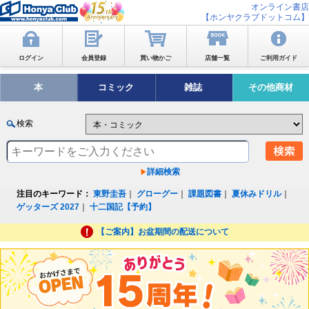
オンライン書店
【ホンヤクラブドットコム】
ログイン
会員登録
買い物かご
店舗一覧
ご利用ガイド
本
コミック
雑誌
その他商材
検索
詳細検索
注目のキーワード：
東野圭吾
｜
グローグー
｜
課題図書
｜
夏休みドリル
｜
ゲッターズ 2027
｜
十二国記【予約】
【ご案内】お盆期間の配送について