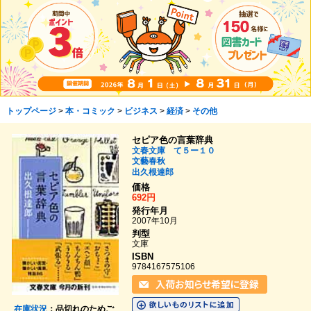
トップページ
>
本・コミック
>
ビジネス
>
経済
>
その他
セピア色の言葉辞典
文春文庫 て５ー１０
文藝春秋
出久根達郎
価格
692円
発行年月
2007年10月
判型
文庫
ISBN
9784167575106
在庫状況
：品切れのためご