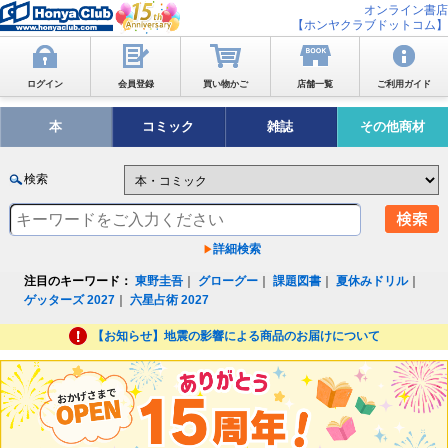
オンライン書店
【ホンヤクラブドットコム】
ログイン
会員登録
買い物かご
店舗一覧
ご利用ガイド
本
コミック
雑誌
その他商材
検索
詳細検索
注目のキーワード：
東野圭吾
｜
グローグー
｜
課題図書
｜
夏休みドリル
｜
ゲッターズ 2027
｜
六星占術 2027
【お知らせ】地震の影響による商品のお届けについて