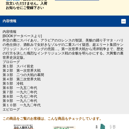
注文いただけません。入荷
お知らせにご登録下さい
内容情報
内容情報
[BOOKデータベースより]
外交の裏にスパイあり。アラビアのロレンスの智謀、美貌の踊り子マタ・ハリ
の色仕掛け、酒飲みで女好きなゾルゲの二重スパイ疑惑、超エリート集団ケン
ブリッジ・スパイ・リングの売国…。第一次世界大戦から湾岸戦争まで、歴史
の行方を決した熾烈なインテリジェンス戦の全貌を明らかにする。大興奮の裏
世界史決定版。
プロローグ
第１部 スパイ前史
第２部 第一次世界大戦
第３部 二つの大戦の幕間
第４部 第二次世界大戦
第５部 冷戦
第６部 一九五〇年代
第７部 一九六〇年代
第８部 一九七〇年代
第９部 一九八〇年代
第１０部 一九九〇年代
エピローグ
この商品をご覧のお客様は、こんな商品もチェックしています。