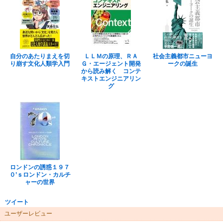
自分のあたりまえを切
ＬＬＭの原理、ＲＡ
社会主義都市ニューヨ
り崩す文化人類学入門
Ｇ・エージェント開発
ークの誕生
から読み解く コンテ
キストエンジニアリン
グ
ロンドンの誘惑１９７
０’ｓロンドン・カルチ
ャーの世界
ツイート
ユーザーレビュー