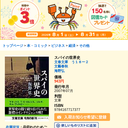
トップページ
>
本・コミック
>
ビジネス
>
経済
>
その他
スパイの世界史
文春文庫 う１８ー２
文藝春秋
海野弘
価格
943円
発行年月
2007年07月
判型
文庫
ISBN
9784167717377
在庫状況
：品切れのためご