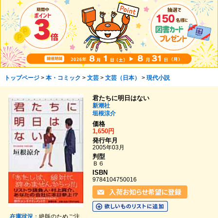
トップページ
>
本・コミック
>
文芸
>
文芸（日本）
>
現代小説
君たちに明日はない
新潮社
垣根涼介
価格
1,650円
発行年月
2005年03月
判型
Ｂ６
ISBN
9784104750016
在庫状況
：絶版のためご注