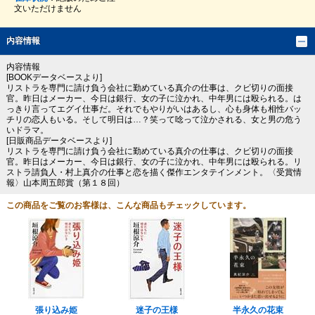
文いただけません
内容情報
内容情報
[BOOKデータベースより]
リストラを専門に請け負う会社に勤めている真介の仕事は、クビ切りの面接
官。昨日はメーカー、今日は銀行、女の子に泣かれ、中年男には殴られる。は
っきり言ってエグイ仕事だ。それでもやりがいはあるし、心も身体も相性バッ
チリの恋人もいる。そして明日は…？笑って唸って泣かされる、女と男の危う
いドラマ。
[日販商品データベースより]
リストラを専門に請け負う会社に勤めている真介の仕事は、クビ切りの面接
官。昨日はメーカー、今日は銀行、女の子に泣かれ、中年男には殴られる。リ
ストラ請負人・村上真介の仕事と恋を描く傑作エンタテインメント。〈受賞情
報〉山本周五郎賞（第１８回）
この商品をご覧のお客様は、こんな商品もチェックしています。
張り込み姫
迷子の王様
半永久の花束