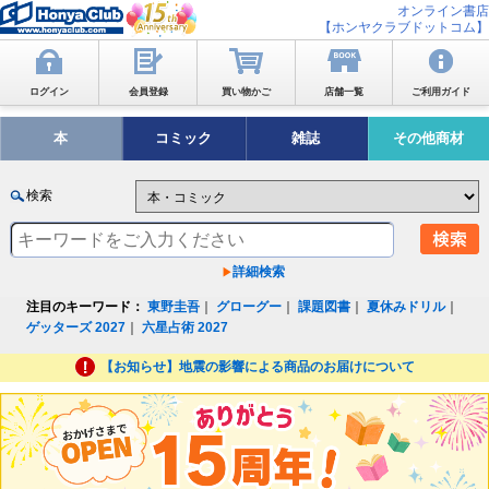
オンライン書店
【ホンヤクラブドットコム】
ログイン
会員登録
買い物かご
店舗一覧
ご利用ガイド
本
コミック
雑誌
その他商材
検索
詳細検索
注目のキーワード：
東野圭吾
｜
グローグー
｜
課題図書
｜
夏休みドリル
｜
ゲッターズ 2027
｜
六星占術 2027
【お知らせ】地震の影響による商品のお届けについて