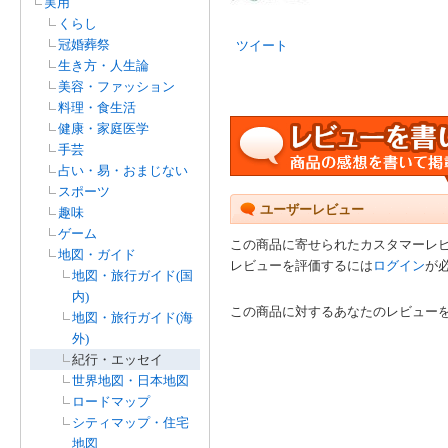
実用
くらし
冠婚葬祭
ツイート
生き方・人生論
美容・ファッション
料理・食生活
健康・家庭医学
手芸
占い・易・おまじない
スポーツ
ユーザーレビュー
趣味
ゲーム
この商品に寄せられたカスタマーレ
地図・ガイド
レビューを評価するには
ログイン
が
地図・旅行ガイド(国
内)
この商品に対するあなたのレビュー
地図・旅行ガイド(海
外)
紀行・エッセイ
世界地図・日本地図
ロードマップ
シティマップ・住宅
地図