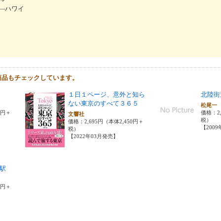
―ハワイ
商品もチェックしています。
１日１ページ、意外と知ら
北陸街
ない東京のすべて３６５
松尾
0円＋
価格：2,
文響社
税）
価格：2,695円（本体2,450円＋
【200
税）
【2022年03月発売】
駅
0円＋