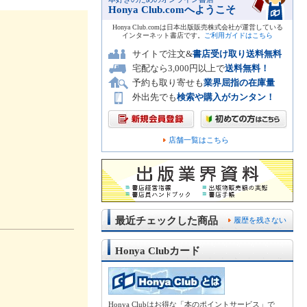
Honya Club.comへようこそ
Honya Club.comは日本出版販売株式会社が運営している
インターネット書店です。
ご利用ガイドはこちら
サイトで注文&
書店受け取り送料無料
宅配なら3,000円以上で
送料無料！
予約も取り寄せも
業界屈指の在庫量
外出先でも
検索や購入がカンタン！
店舗一覧はこちら
最近チェックした商品
履歴を残さない
Honya Clubカード
Honya Clubはお得な「本のポイントサービス」で