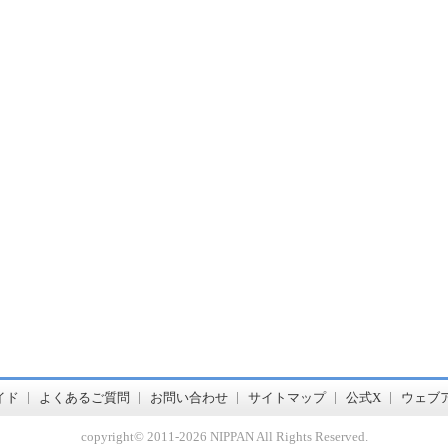
書店【ホンヤクラブ】はお好きな本屋での受け取りで送料無料！新刊予約・通販も。本（書籍）、雑誌、漫画（コミック）な
イド
よくあるご質問
お問い合わせ
サイトマップ
公式X
ウェブ
copyright© 2011-
2026 NIPPAN All Rights Reserved.