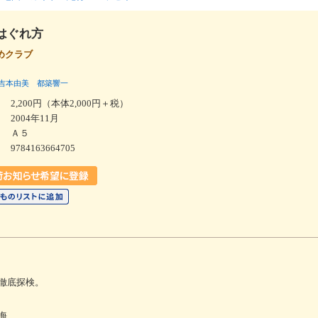
はぐれ方
めクラブ
吉本由美
都築響一
2,200円（本体2,000円＋税）
2004年11月
Ａ５
9784163664705
徹底探検。
海