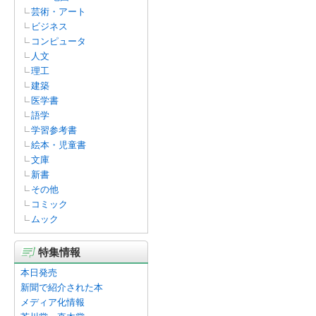
芸術・アート
ビジネス
コンピュータ
人文
理工
建築
医学書
語学
学習参考書
絵本・児童書
文庫
新書
その他
コミック
ムック
特集情報
本日発売
新聞で紹介された本
メディア化情報