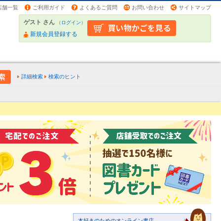
店舗一覧
ご利用ガイド
よくあるご質問
お問い合わせ
サイトマップ
ゲスト さん
（
ログイン
）
新規会員登録する
詳細検索
検索のヒント
本好きのためのオンライン書店