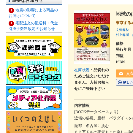
重要なお知らせ
地震の影響による商品の
地球の
お届けについて
東京する
宅配注文の配送料・代金
引換手数料改定のお知らせ
文藝春秋
村上春樹
価格
発行年月
判型
ISBN
在庫状況
：品切れの
ためご注文いただけ
ません。入荷お知ら
せにご登録下さい
内容情報
[BOOKデータベースより]
近場の秘境、魔都、パラダイスを
魔都、名古屋に挑む
６２万ドルの夜景もまた楽し―熱