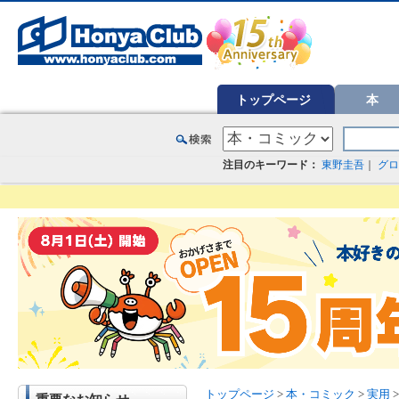
オンライン書店【ホンヤクラブ】はお好きな本屋での受け取りで送料無料！新刊予約・通販も。本（書籍）、雑誌、漫
トップページ
本
注目のキーワード：
東野圭吾
｜
グロ
トップページ
>
本・コミック
>
実用