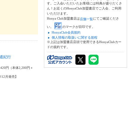
す。ご入会いただいたお客様には特典が盛りだくさ
ん！お近くのHonyaClub加盟書店でご入会、ご利用
いただけます。
Honya Club加盟書店は
にてご確認くださ
店舗一覧
い。
のマークが目印です。
HonyaClub会員規約
個人情報の取扱いに関する規程
※上記は加盟書店店頭で使用できるHonyaClubカー
ドの規約です。
道紀行
一
420円（本体2,200円＋
9年12月発売】