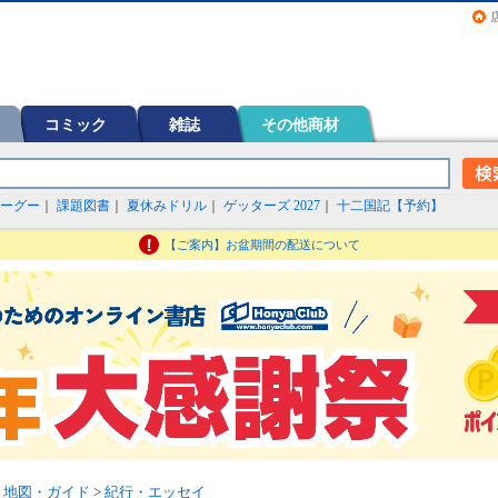
画（コミック）など在庫も充実
コミック
雑誌
その他商材
ーグー
｜
課題図書
｜
夏休みドリル
｜
ゲッターズ 2027
｜
十二国記【予約】
【ご案内】お盆期間の配送について
>
地図・ガイド
>
紀行・エッセイ