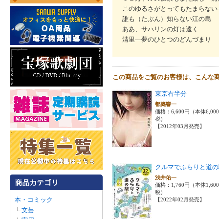
このゆるさがとってもたまらない
誰も（たぶん）知らない江の島
ああ、サハリンの灯は遠く
清里―夢のひとつのどんづまり
この商品をご覧のお客様は、こんな
東京右半分
都築響一
価格：6,600円（本体6,00
税）
【2012年03月発売】
クルマでふらりと道の
浅井佑一
価格：1,760円（本体1,60
税）
本・コミック
【2022年02月発売】
文芸