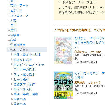
実用
[日販商品データベースより]
芸術・アート
ようこそ、霊界通信レストランへ
ビジネス
話を集めた短編集。背筋がゾーッ
コンピュータ
人文
理工
建築
この商品をご覧のお客様は、こんな
医学書
おはなし ゆるいるか
語学
らきら★海のふしぎな
学習参考書
い
絵本・児童書
白井かなこ みいるか
名作・昔ばなし絵本
価格：902円（本体820円
税）
おはなし絵本
【2026年07月発売】
テレビ・アニメ・キャ
ラクターの絵本
めくってオモロい マ
学ぶ・遊ぶ絵本
か科学
しかけ絵本
尾嶋好美 こざきゆう
児童文学・名作
価格：1,430円（本体1,30
伝記・偉人伝
税）
【2025年07月発売】
事典・年鑑・図鑑
国語の本
英語の本