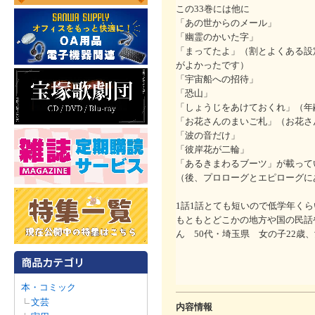
この33巻には他に
「あの世からのメール」
「幽霊のかいた字」
「まってたよ」（割とよくある設
がよかったです）
「宇宙船への招待」
「恐山」
「しょうじをあけておくれ」（年
「お花さんのまいご札」（お花さ
「波の音だけ」
「彼岸花が二輪」
「あるきまわるブーツ」が載って
（後、プロローグとエピローグに
1話1話とても短いので低学年く
もともとどこかの地方や国の民話
ん 50代・埼玉県 女の子22歳、
本・コミック
文芸
内容情報