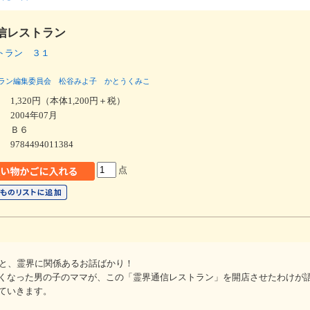
信レストラン
トラン ３１
ラン編集委員会
松谷みよ子
かとうくみこ
1,320円（本体1,200円＋税）
2004年07月
Ｂ６
9784494011384
点
んと、霊界に関係あるお話ばかり！
くなった男の子のママが、この「霊界通信レストラン」を開店させたわけが
ていきます。