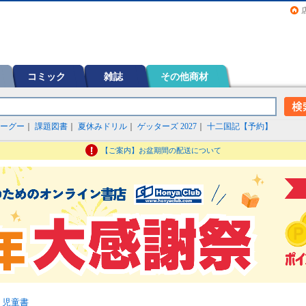
画（コミック）など在庫も充実
コミック
雑誌
その他商材
ーグー
｜
課題図書
｜
夏休みドリル
｜
ゲッターズ 2027
｜
十二国記【予約】
【ご案内】お盆期間の配送について
・児童書