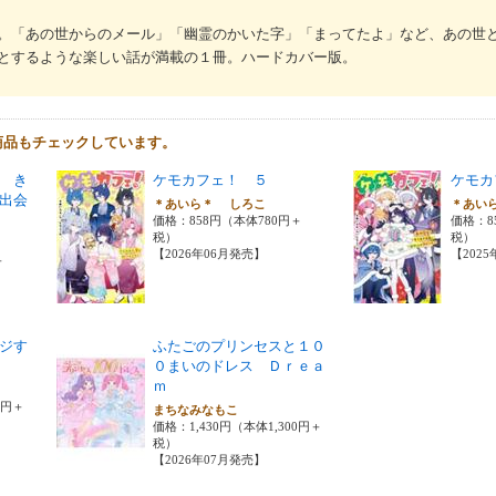
。「あの世からのメール」「幽霊のかいた字」「まってたよ」など、あの世
とするような楽しい話が満載の１冊。ハードカバー版。
商品もチェックしています。
 き
ケモカフェ！ ５
ケモカ
出会
＊あいら＊ しろこ
＊あい
価格：858円（本体780円＋
価格：8
税）
税）
【2026年06月発売】
【202
＋
ジす
ふたごのプリンセスと１０
０まいのドレス Ｄｒｅａ
ｍ
0円＋
まちなみなもこ
価格：1,430円（本体1,300円＋
税）
【2026年07月発売】