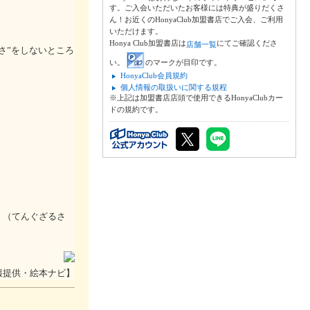
す。ご入会いただいたお客様には特典が盛りだくさ
ん！お近くのHonyaClub加盟書店でご入会、ご利用
いただけます。
Honya Club加盟書店は
にてご確認くださ
店舗一覧
さ”をしないところ
い。
のマークが目印です。
HonyaClub会員規約
個人情報の取扱いに関する規程
※上記は加盟書店店頭で使用できるHonyaClubカー
ドの規約です。
。（てんぐざるさ
報提供・絵本ナビ】