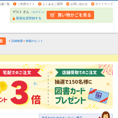
店舗一覧
ご利用ガイド
よくあるご質問
お問い合わせ
サイトマップ
ゲスト さん
（
ログイン
）
新規会員登録する
詳細検索
検索のヒント
本好きのためのオンライン書店