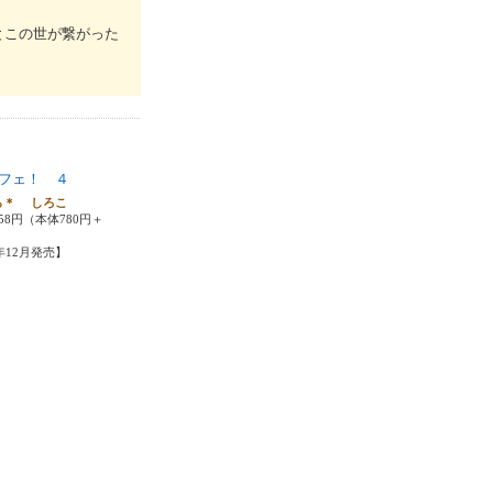
とこの世が繋がった
フェ！ ４
ら＊ しろこ
58円（本体780円＋
5年12月発売】