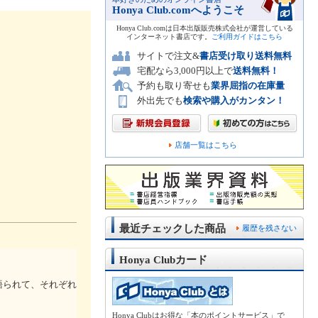
Honya Club.comへようこそ
Honya Club.comは日本出版販売株式会社が運営している
インターネット書店です。
ご利用ガイドはこちら
サイトで注文&
書店受け取り送料無料
宅配なら3,000円以上で
送料無料！
予約も取り寄せも
業界屈指の在庫量
外出先でも
検索や購入がカンタン！
店舗一覧はこちら
最近チェックした商品
履歴を残さない
Honya Clubカード
語られて、それぞれ
Honya Clubはお得な「本のポイントサービス」で