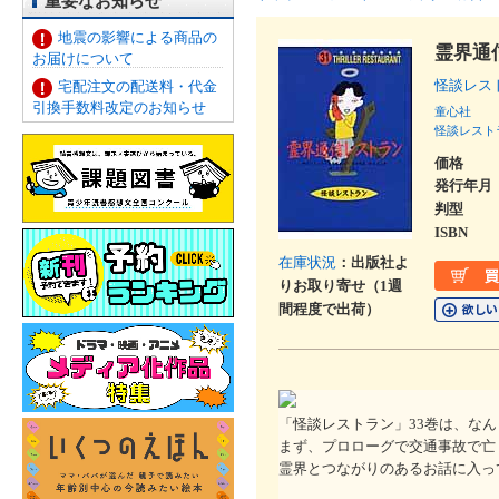
重要なお知らせ
地震の影響による商品の
霊界通
お届けについて
怪談レス
宅配注文の配送料・代金
引換手数料改定のお知らせ
童心社
怪談レスト
価格
発行年月
判型
ISBN
在庫状況
：出版社よ
りお取り寄せ（1週
間程度で出荷）
「怪談レストラン」33巻は、な
まず、プロローグで交通事故で亡
霊界とつながりのあるお話に入っ