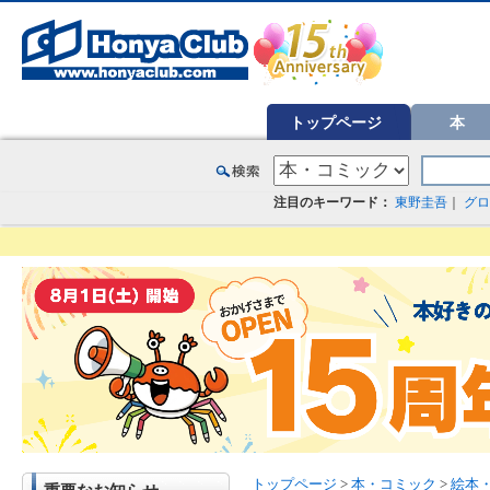
オンライン書店【ホンヤクラブ】はお好きな本屋での受け取りで送料無料！新刊予約・通販も。本（書籍）、雑誌、漫
トップページ
本
注目のキーワード：
東野圭吾
｜
グロ
トップページ
>
本・コミック
>
絵本