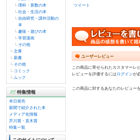
理科・算数の本
ツイート
社会・生活の本
自由研究・課外活動の
本
趣味・遊びの本
学習漫画
その他
文庫
ユーザーレビュー
新書
その他
この商品に寄せられたカスタマーレ
コミック
レビューを評価するには
ログイン
が
ムック
この商品に対するあなたのレビュー
特集情報
本日発売
新聞で紹介された本
メディア化情報
芥川賞・直木賞
特集一覧
このサイトについて