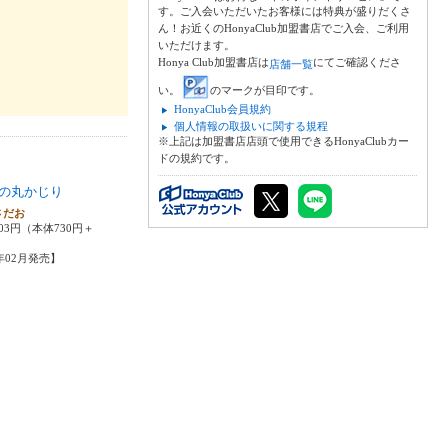
す。ご入会いただいたお客様には特典が盛りだくさ
ん！お近くのHonyaClub加盟書店でご入会、ご利用
いただけます。
Honya Club加盟書店は
にてご確認くださ
店舗一覧
い。
のマークが目印です。
HonyaClub会員規約
個人情報の取扱いに関する規程
※上記は加盟書店店頭で使用できるHonyaClubカー
ドの規約です。
の丸かじり
さだお
03円（本体730円＋
5年02月発売】