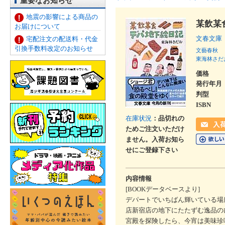
重要なお知らせ
地震の影響による商品の
某飲某
お届けについて
文春文庫
宅配注文の配送料・代金
引換手数料改定のお知らせ
文藝春秋
東海林さだ
価格
発行年月
判型
ISBN
在庫状況
：品切れの
ためご注文いただけ
ません。入荷お知ら
せにご登録下さい
内容情報
[BOOKデータベースより]
デパートでいちばん輝いている場
店新宿店の地下にたたずむ逸品の
宮殿を探険したら、今宵は美味珍