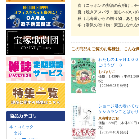
春（ニッポンの卵酒の夜明け；チ
夏（焼きアスパラ；無心へのいざ
秋（北海道からの贈り物；あとを
冬（湯気の贈り物；素直になれな
この商品をご覧のお客様は、こんな
わたしの１ヶ月１００
ごほうび ３
おづまりこ
価格：1,430円（本体1,30
税）
【2026年03月発売】
ショージ君の老いてな
ケシカランことばかり
東海林さだお
価格：880円（本体800円
本・コミック
税）
【2025年10月発売】
文芸