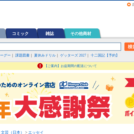
画（コミック）など在庫も充実
コミック
雑誌
その他商材
ーグー
｜
課題図書
｜
夏休みドリル
｜
ゲッターズ 2027
｜
十二国記【予約】
【ご案内】お盆期間の配送について
>
文芸（日本）
>
エッセイ