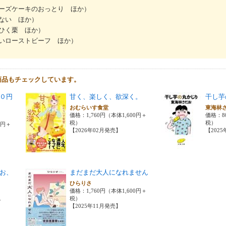
ーズケーキのおっとり ほか）
ない ほか）
ひく栗 ほか）
いローストビーフ ほか）
商品もチェックしています。
０円
甘く、楽しく、欲深く。
干し芋
おむらいす食堂
東海林
価格：1,760円（本体1,600円＋
価格：8
税）
税）
0円＋
【2026年02月発売】
【202
お、
まだまだ大人になれません
ひらりさ
価格：1,760円（本体1,600円＋
税）
＋
【2025年11月発売】