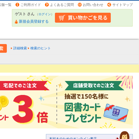
店舗一覧
ご利用ガイド
よくあるご質問
お問い合わせ
サイトマップ
ゲスト さん
（
ログイン
）
新規会員登録する
詳細検索
検索のヒント
本好きのためのオンライン書店