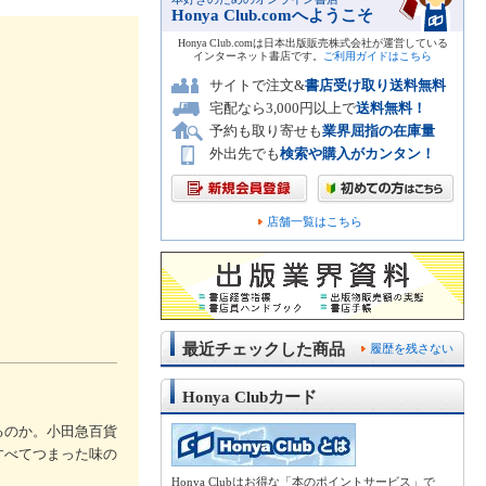
Honya Club.comへようこそ
Honya Club.comは日本出版販売株式会社が運営している
インターネット書店です。
ご利用ガイドはこちら
サイトで注文&
書店受け取り送料無料
宅配なら3,000円以上で
送料無料！
予約も取り寄せも
業界屈指の在庫量
外出先でも
検索や購入がカンタン！
店舗一覧はこちら
最近チェックした商品
履歴を残さない
Honya Clubカード
るのか。小田急百貨
すべてつまった味の
Honya Clubはお得な「本のポイントサービス」で