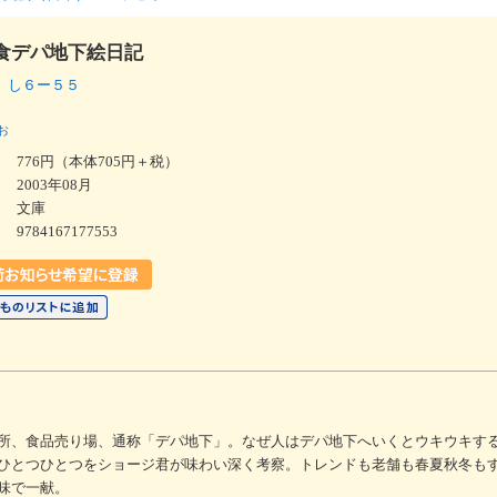
食デパ地下絵日記
 し６ー５５
お
776円（本体705円＋税）
2003年08月
文庫
9784167177553
所、食品売り場、通称「デパ地下」。なぜ人はデパ地下へいくとウキウキす
ひとつひとつをショージ君が味わい深く考察。トレンドも老舗も春夏秋冬も
味で一献。