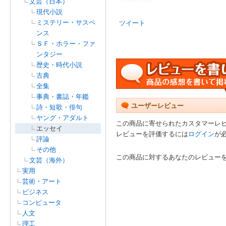
文芸（日本）
現代小説
ミステリー・サスペ
ツイート
ンス
ＳＦ・ホラー・ファ
ンタジー
歴史・時代小説
古典
全集
事典・書誌・年鑑
ユーザーレビュー
詩・短歌・俳句
ヤング・アダルト
この商品に寄せられたカスタマーレ
エッセイ
レビューを評価するには
ログイン
が
評論
その他
この商品に対するあなたのレビュー
文芸（海外）
実用
芸術・アート
ビジネス
コンピュータ
人文
理工