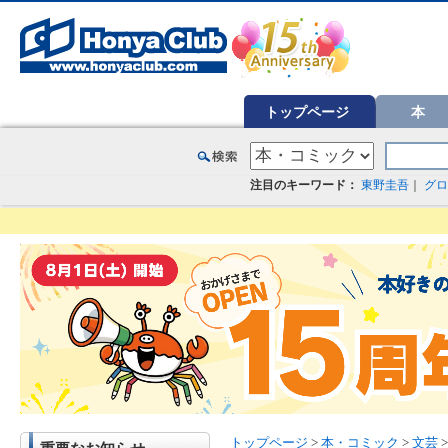
オンライン書店【ホンヤクラブ】はお好きな本屋での受け取りで送料無料！新刊予約・通販も。本（書籍）、雑誌、漫
トップページ
本
注目のキーワード：
東野圭吾
｜
グロ
トップページ
>
本・コミック
>
文芸