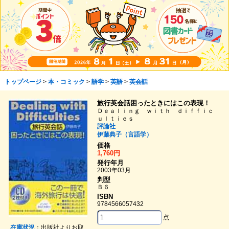
トップページ
>
本・コミック
>
語学
>
英語
>
英会話
旅行英会話困ったときにはこの表現！
Ｄｅａｌｉｎｇ ｗｉｔｈ ｄｉｆｆｉｃ
ｕｌｔｉｅｓ
評論社
伊藤典子（言語学）
価格
1,760円
発行年月
2003年03月
判型
Ｂ６
ISBN
9784566057432
点
在庫状況
：出版社よりお取