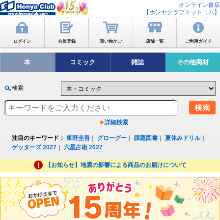
オンライン書店
【ホンヤクラブドットコム】
ログイン
会員登録
買い物かご
店舗一覧
ご利用ガイド
本
コミック
雑誌
その他商材
検索
詳細検索
注目のキーワード：
東野圭吾
｜
グローグー
｜
課題図書
｜
夏休みドリル
｜
ゲッターズ 2027
｜
六星占術 2027
【お知らせ】地震の影響による商品のお届けについて