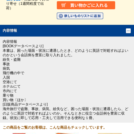
り寄せ（1週間程度で出
荷）
内容情報
内容情報
[BOOKデータベースより]
本書は、困った場面・状況に遭遇したとき、どのように英語で対処すればよい
のかという会話例を豊富に取り入れました。
紛失・盗難
事故
病気
飛行機の中で
入国
空港にて
ホテルにて
市内にて
乗り物
買い物〔ほか〕
[日販商品データベースより]
海外旅行で盗難、事故、病気、紛失など、困った場面・状況に遭遇したら、ど
のように英語で対処すればよいのか。そんなときに役立つ会話例を豊富に収
録。状況に即して応用・工夫して活用できる便利な１冊。
この商品をご覧のお客様は、こんな商品もチェックしています。