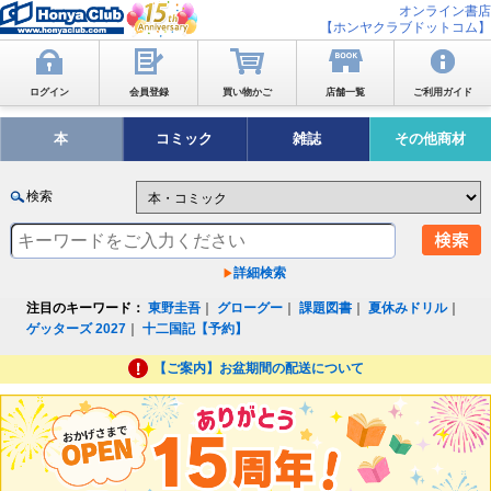
オンライン書店
【ホンヤクラブドットコム】
ログイン
会員登録
買い物かご
店舗一覧
ご利用ガイド
本
コミック
雑誌
その他商材
検索
詳細検索
注目のキーワード：
東野圭吾
｜
グローグー
｜
課題図書
｜
夏休みドリル
｜
ゲッターズ 2027
｜
十二国記【予約】
【ご案内】お盆期間の配送について