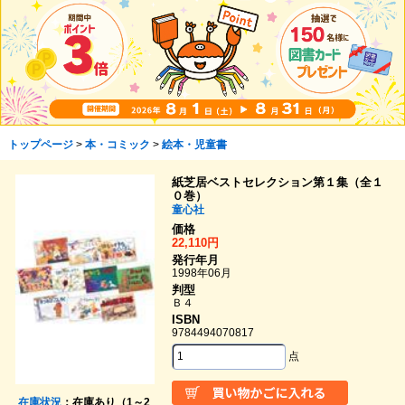
トップページ
>
本・コミック
>
絵本・児童書
紙芝居ベストセレクション第１集（全１
０巻）
童心社
価格
22,110円
発行年月
1998年06月
判型
Ｂ４
ISBN
9784494070817
点
在庫状況
：在庫あり（1～2