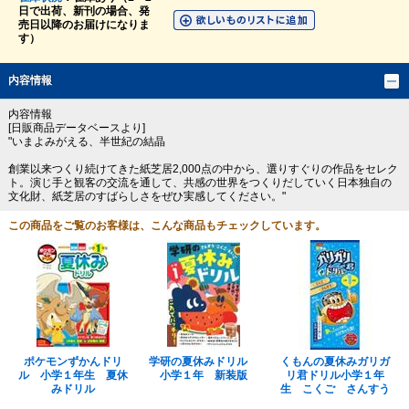
日で出荷、新刊の場合、発
売日以降のお届けになりま
す）
内容情報
内容情報
[日販商品データベースより]
"いまよみがえる、半世紀の結晶
創業以来つくり続けてきた紙芝居2,000点の中から、選りすぐりの作品をセレク
ト。演じ手と観客の交流を通して、共感の世界をつくりだしていく日本独自の
文化財、紙芝居のすばらしさをぜひ実感してください。"
この商品をご覧のお客様は、こんな商品もチェックしています。
ポケモンずかんドリ
学研の夏休みドリル
くもんの夏休みガリガ
ル 小学１年生 夏休
小学１年 新装版
リ君ドリル小学１年
みドリル
生 こくご さんすう