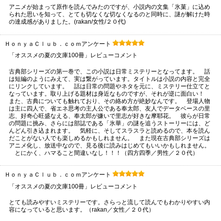
アニメが始まって原作を読んでみたのですが、小説内の文集「氷菓」に込め
られた思いを知って、とても切なくな切なくなるのと同時に、謎が解けた時
の達成感がありました。(rakan/女性/２０代)
ＨｏｎｙａＣｌｕｂ．ｃｏｍアンケート
「オススメの夏の文庫100冊」レビューコメント
古典部シリーズの第一巻で、この小説は日常ミステリーとなってます。 話
は短編のようにみえて、実は繋がっています。タイトルは小説の内容と完全
にリンクしています。 話は日常の問題やネタを元に、ミステリー仕立てと
なっています。取り上げる題材は身近なものですが、それが逆に面白い！
また、古典についても触れており、その絡め方が絶妙なんです。 登場人物
は主に四人で、省エネ思考の主人公である奉太郎、友人でデータベースの里
志、好奇心旺盛なえる、奉太郎が嫌いで里志が好きな摩耶花。 彼らが日常
の問題に挑み、さらには部誌である「氷華」の謎を追うストーリーには、ど
んどん引き込まれます。 気軽に、そしてスラスラと読めるので、本を読ん
だことがない人でも楽しめるかもしれません。 また現在古典部シリーズは
アニメ化し、放送中なので、見る後に読みはじめてもいいかもしれません。
とにかく、ハマること間違いなし！！！（四方四季／男性／２０代）
ＨｏｎｙａＣｌｕｂ．ｃｏｍアンケート
「オススメの夏の文庫100冊」レビューコメント
とても読みやすいミステリーです。さらっと流して読んでもわかりやすい内
容になっていると思います。（rakan／女性／２０代）