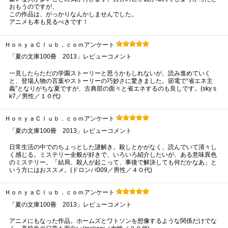
おもうのですが、
この作品は、がっかりなんかしませんでした。
アニメも本も見るべきです！
ＨｏｎｙａＣｌｕｂ．ｃｏｍアンケート
「夏の文庫100冊 2013」レビューコメント
一見したらただの学園ストーリーと思うかもしれないが、読み進めていく
と、登場人物の言葉やストーリーの巧妙さに驚きました。節電で“省エネ主
義”となりがちな夏ですが、古典部の面々と省エネするのも良しです。(sky s
k7／男性／１０代)
ＨｏｎｙａＣｌｕｂ．ｃｏｍアンケート
「夏の文庫100冊 2013」レビューコメント
日常生活の中でのちょっとした謎解き。殺しとかがなく、読んでいて清々し
く感じる。ミステリー全般が好きで、いろいろ紹介したいが、ある意味異色
のミステリー。「結局、殺人が起こって、事後で解決しても何だかなあ」と
いう方にはおススメ。(ドロンパ009／男性／４０代)
ＨｏｎｙａＣｌｕｂ．ｃｏｍアンケート
「夏の文庫100冊 2013」レビューコメント
アニメにもなった作品。ホームズとワトソンを想像するような関係だけでな