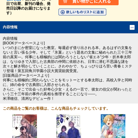
日で出荷、新刊の場合、発
売日以降のお届けになりま
す）
内容情報
内容情報
[BOOKデータベースより]
いつのまにか密室になった教室。毎週必ず借り出される本。あるはずの文集を
ないと言い張る少年。そして『氷菓』という題名の文集に秘められた三十三年
前の真実―。何事にも積極的には関わろうとしない“省エネ”少年・折木奉太郎
は、なりゆきで入部した古典部の仲間に依頼され、日常に潜む不思議な謎を
次々と解き明かしていくことに。さわやかで、ちょっぴりほろ苦い青春ミステ
リ登場！第五回角川学園小説大賞奨励賞受賞。
[日販商品データベースより]
何事にも積極的に関わらないことをモットーとする奉太郎は、高校入学と同時
に、姉の命令で古典部に入部させられる。
さらに、そこで出会った好奇心少女・えるの一言で、彼女の伯父が関わったと
いう三十三年前の事件の真相を推理することになり――。
米澤穂信、清冽なデビュー作！
この商品をご覧のお客様は、こんな商品もチェックしています。