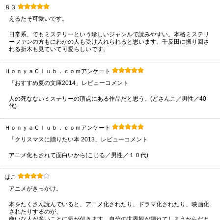
８３
えるたそ可愛いです。
日常系、でもミステリーという珍しいジャンルで読みやすい。本格ミステリ
ーファンの方もにわかの人も受け入れられると思います。千反田に振り回さ
れる折木も見ていて可愛らしいです。
ＨｏｎｙａＣｌｕｂ．ｃｏｍアンケート
「おすすめ夏の文庫2014」レビューコメント
人の死なないミステリーの頂点にある作品だと思う。(どさんこ／男性／40
代)
ＨｏｎｙａＣｌｕｂ．ｃｏｍアンケート
「クリスマスに贈りたい本 2013」レビューコメント
アニメ化もされて面白いから(こじる／男性／１０代)
ぱこ
アニメがきっかけ。
本をたくさん読んでいると、アニメ化されたり、ドラマ化されたり、映画化
されたりするのが、
嫌いな人が多いことに気が付きます。自分の世界観が壊れてしまうからだと