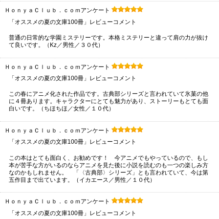
ＨｏｎｙａＣｌｕｂ．ｃｏｍアンケート
「オススメの夏の文庫100冊」レビューコメント
普通の日常的な学園ミステリーです。本格ミステリーと違って肩の力が抜け
て良いです。（Kz／男性／３０代）
ＨｏｎｙａＣｌｕｂ．ｃｏｍアンケート
「オススメの夏の文庫100冊」レビューコメント
この春にアニメ化された作品です。古典部シリーズと言われていて氷菓の他
に４冊あります。キャラクターにとても魅力があり、ストーリーもとても面
白いです。（ちほちほ／女性／１０代）
ＨｏｎｙａＣｌｕｂ．ｃｏｍアンケート
「オススメの夏の文庫100冊」レビューコメント
この本はとても面白く、お勧めです！ 今アニメでもやっているので、もし
本が苦手な方がいるのならアニメを見た後に小説を読むのも一つの楽しみ方
なのかもしれません。 「〈古典部〉シリーズ」とも言われていて、今は第
五作目まで出ています。（イカエース／男性／１０代）
ＨｏｎｙａＣｌｕｂ．ｃｏｍアンケート
「オススメの夏の文庫100冊」レビューコメント