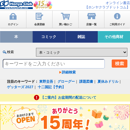
オンライン書店
【ホンヤクラブドットコム】
ログイン
会員登録
買い物かご
店舗一覧
ご利用ガイド
本
コミック
雑誌
その他商材
検索
詳細検索
注目のキーワード：
東野圭吾
｜
グローグー
｜
課題図書
｜
夏休みドリル
｜
ゲッターズ 2027
｜
十二国記【予約】
【ご案内】お盆期間の配送について