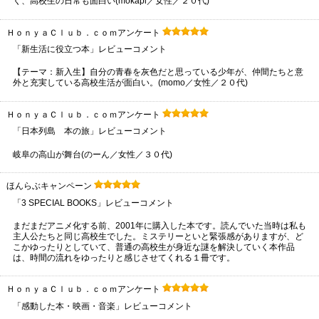
く、高校生の日常も面白い(mokapi／女性／２０代)
ＨｏｎｙａＣｌｕｂ．ｃｏｍアンケート
「新生活に役立つ本」レビューコメント
【テーマ：新入生】自分の青春を灰色だと思っている少年が、仲間たちと意
外と充実している高校生活が面白い。(momo／女性／２０代)
ＨｏｎｙａＣｌｕｂ．ｃｏｍアンケート
「日本列島 本の旅」レビューコメント
岐阜の高山が舞台(のーん／女性／３０代)
ほんらぶキャンペーン
「3 SPECIAL BOOKS」レビューコメント
まだまだアニメ化する前、2001年に購入した本です。読んでいた当時は私も
主人公たちと同じ高校生でした。ミステリーといと緊張感がありますが、ど
こかゆったりとしていて、普通の高校生が身近な謎を解決していく本作品
は、時間の流れをゆったりと感じさせてくれる１冊です。
ＨｏｎｙａＣｌｕｂ．ｃｏｍアンケート
「感動した本・映画・音楽」レビューコメント