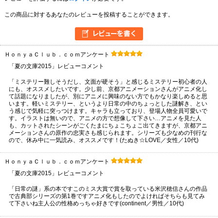
この商品に対するあなたのレビューを投稿することができます。
ＨｏｎｙａＣｌｕｂ．ｃｏｍアンケート
「夏の文庫2015」レビューコメント
「ミステリー難しそうだし、文面が硬そう」と感じるミステリー初心者の人
にも、オススメしたいです。少し前、京都アニメーションさんがアニメ化し
て話題になりましたが、別にアニメに興味のない方でもかなり楽しめると思
います。軽いミステリー、というより日常の中のちょっとした謎解き、とい
う感じで気軽に突っつけます。キャラも立っており、登場人物全員可愛いで
す。イラストは無いので、アニメの方で想像して下さい…アニメを見た人
も、カットされたシーンがごくたまにちょこちょこ出てきますが、京都アニ
メーションさんの原作の忠実さも感じられます。シリーズも少なめの刊行な
ので、休み中に一気読み、オススメです！(たぬき☆LOVE／女性／10代)
ＨｏｎｙａＣｌｕｂ．ｃｏｍアンケート
「夏の文庫2015」レビューコメント
「日常の謎」系の本ですこのミス大賞で賞を取っている米沢穂信さんの作品
で古典部シリーズの第1巻ですアニメ化もしたのでよければそちらも見てみ
て下さいね主人公の性格めっちゃ好きです(continent／男性／10代)