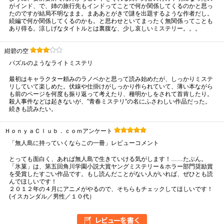
がインド、で、姉の旅行先もインドってことで何か関係してくるのかと思っ
たのですが結局不明なまま。まああとがきで謎を出題するような作者だし。
続編で何か関係してくるのかも。と思わせといてまったく無関係ってことも
あり得る。涼しげなタイトルとは裏腹な、少し哀しいミステリー。。。
紺碧の空
パズルのようなライトミステリ
最初はキャラクター頼みのラノベかと思って読み始めたが、しっかりミステ
リしていて楽しめた。伏線や仕掛けがしっかり作られていて、薄い本ながら
も前のページを何度も振り返って考えたり、種明かしをされて首肯したり。
殺人事件などは起きないが、”青春ミステリ”の名にふさわしい作品だった。
続きも読みたい。
ＨｏｎｙａＣｌｕｂ．ｃｏｍアンケート
「無人島に持っていくならこの一冊」レビューコメント
とっても面白く、あれば無人島で生きていける気がします！……たぶん。
「氷菓」は、第五回角川学園小説大賞ヤングミステリー＆ホラー部門奨励賞
を受賞したすごい作品です。もし読んだことがない人がいれば、ぜひとも読
んでほしいです！
２０１２年の４月にアニメがやるので、そちらもチェックしてほしいです！
(イスカンダル／男性／１０代）