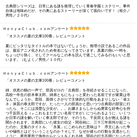
古典部シリーズは、日常にある謎を推理していく青春学園ミステリー。事件
自体は地味めだが、その奥にあるストーリーが深くて面白いです！（裕介／
男性／２０代）
ＨｏｎｙａＣｌｕｂ．ｃｏｍアンケート
「オススメの夏の文庫100冊」レビューコメント
夏にピッタリなタイトルの本ではないでしょうか。推理小説であるこの作品
は、最近アニメ化されたため有名になってきています。真夏の熱い一時を、
ちょっぴり熱く、そしてクールなこの本を読んで過ごしてみるのもいいと思
います。（むよく／男性／１０代）
ＨｏｎｙａＣｌｕｂ．ｃｏｍアンケート
「オススメの夏の文庫100冊」レビューコメント
姉、供恵の鶴の一声で、部員ゼロの「古典部」を存続させることになった、
高校一年生の折木奉太郎。姉弟ともにちょっと変わった名前ですが家業は寺
なんでしょうか。普段、面倒くさがりで主体的な行動をあまりしない「省エ
ネ」体質の奉太郎ですが、たった一人の部員かと思いつつ古典部の部室に行
ったら、そこには清楚な少女が。。。お嬢さまらしからぬ豊富な好奇心を持
つ千反田える（←これもまたすごい名前ですが）につられるように、いくつ
か日常の謎を解いていく奉太郎ですが、そのうち、千反田えるが抱える謎を
聞かされます。古典部にいた彼女の伯父・関谷純に、三十三年前何が起こっ
たのか。文集のタイトル、「氷菓」にこめられた意味は？ 序文にあった争
いや犠牲とはどういうことなのか？そして、なぜか彼らの行動を見透かした
ように、要所要所で海外からヒントをくれる姉。関谷の行方不明になったの