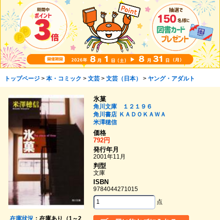
トップページ
>
本・コミック
>
文芸
>
文芸（日本）
>
ヤング・アダルト
氷菓
角川文庫 １２１９６
角川書店
ＫＡＤＯＫＡＷＡ
米澤穂信
価格
792円
発行年月
2001年11月
判型
文庫
ISBN
9784044271015
点
在庫状況
：在庫あり（1～2