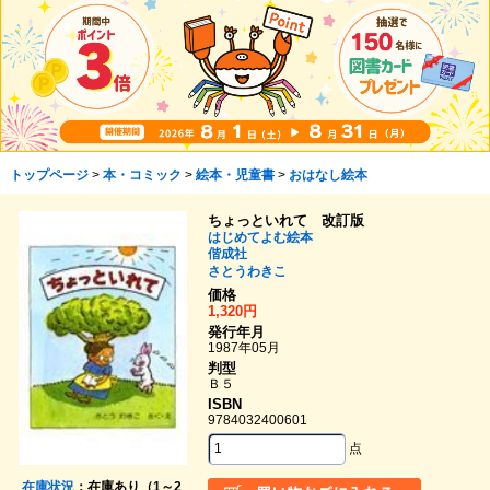
トップページ
>
本・コミック
>
絵本・児童書
>
おはなし絵本
ちょっといれて 改訂版
はじめてよむ絵本
偕成社
さとうわきこ
価格
1,320円
発行年月
1987年05月
判型
Ｂ５
ISBN
9784032400601
点
在庫状況
：在庫あり（1～2