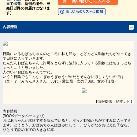
日で出荷、新刊の場合、発
売日以降のお届けになりま
す）
内容情報
日陰にいるおばあちゃんのところに私も私も、とどんどん動物たちがやってき
て日陰に入っていきます。
だんだんおばあちゃんに許可をとらずに強引に入ってくる動物にはちょっとち
ょっと…！と思いました。
人のいいおばあちゃんですね。
いくら日陰でもこんなにぎゅうぎゅうづめだとそんなに涼しくないのでは
（笑）？（みちんさんさん 30代・愛知県 女の子3歳、女の子1歳）
【情報提供・絵本ナビ】
内容情報
[BOOKデータベースより]
おばあちゃんが木陰で本を読んでいると、次々と動物たちがすずみに入ってき
ます。とうとう、おばあちゃんははみ出して…。ひらがなをおぼえた子なら、
ひとりで読める字の大きな絵本。