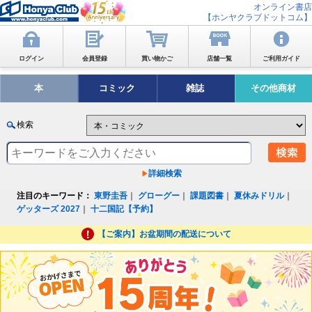
オンライン書店
【ホンヤクラブドットコム】
ログイン
会員登録
買い物かご
店舗一覧
ご利用ガイド
本
コミック
雑誌
その他商材
検索
詳細検索
注目のキーワード：
東野圭吾
｜
グローグー
｜
課題図書
｜
夏休みドリル
｜
ゲッターズ 2027
｜
十二国記【予約】
【ご案内】お盆期間の配送について