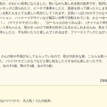
歌が、かわいい絵本になりました。歌いながら楽しめる歌の絵本です。歌詞
ンモックに揺られたり、ビーチで食事をしたり、楽器を持って踊ったりしま
いる私たちをとても楽しい気分にしてくれます。元気いっぱいのカラフルな
ーション、パッケージデザインなど幅広い分野で活動されている、かとーゆ
は！』（マイクロマガジン社）、『ぴーちゃんのかくれんぼ』（チャイルド本
いう赤ちゃんも、歌がきっかけで絵本が好きになるかもしれませんね。歌を
揺らしたり、手を叩いたりと楽しんでくれるはず。ファーストブックにもぴ
くさんの歌や手遊びをしてもらっているので、歌が大好きな娘、こちらも歌い
た。パパバナナどこかな？などと探し絵をしたりするのも楽しかったです。
歳、女の子6歳、男の子4歳、女の子2歳）
【情
パはパパバナナ。大人気！うたの絵本。