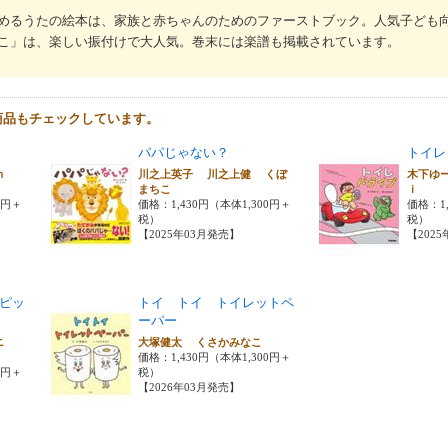
めるうたの絵本は、家族と赤ちゃんのためのファーストブック。人気子ども
こ」は、楽しい振付けで大人気。巻末には楽譜も掲載されています。
商品もチェックしています。
パパじゃない？
トイレ
ｍ
川之上英子 川之上健 くぼ
木下ゆ
まちこ
ｉ
0円＋
価格：1,430円（本体1,300円＋
価格：1,
税）
税）
【2025年03月発売】
【202
ピッ
トイ トイ トイレットペ
ーパー
ニ
大塚健太 くさかみなこ
価格：1,430円（本体1,300円＋
0円＋
税）
【2026年03月発売】