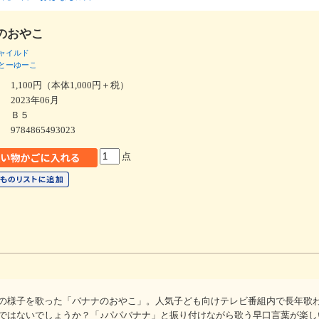
のおやこ
ャイルド
とーゆーこ
1,100円（本体1,000円＋税）
2023年06月
Ｂ５
9784865493023
点
の様子を歌った「バナナのおやこ」。人気子ども向けテレビ番組内で長年歌
ではないでしょうか？「♪パパバナナ」と振り付けながら歌う早口言葉が楽し