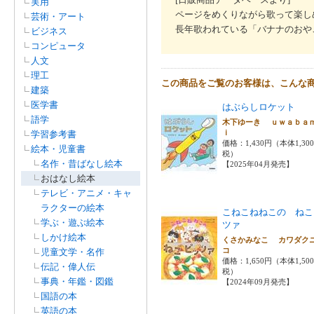
実用
ページをめくりながら歌って楽し
芸術・アート
長年歌われている「バナナのおや
ビジネス
コンピュータ
人文
理工
この商品をご覧のお客様は、こんな
建築
医学書
はぶらしロケット
語学
木下ゆーき ｕｗａｂａ
ｉ
学習参考書
価格：1,430円（本体1,30
絵本・児童書
税）
名作・昔ばなし絵本
【2025年04月発売】
おはなし絵本
テレビ・アニメ・キャ
ラクターの絵本
こねこねねこの ねこ
学ぶ・遊ぶ絵本
ツァ
しかけ絵本
くさかみなこ カワダク
コ
児童文学・名作
価格：1,650円（本体1,50
伝記・偉人伝
税）
事典・年鑑・図鑑
【2024年09月発売】
国語の本
英語の本