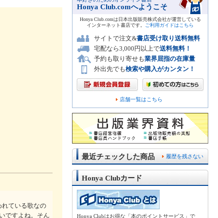
Honya Club.comへようこそ
Honya Club.comは日本出版販売株式会社が運営している
インターネット書店です。
ご利用ガイドはこちら
サイトで注文&
書店受け取り送料無料
宅配なら3,000円以上で
送料無料！
予約も取り寄せも
業界屈指の在庫量
外出先でも
検索や購入がカンタン！
店舗一覧はこちら
最近チェックした商品
履歴を残さない
Honya Clubカード
われている歌なの
いですよね。そん
Honya Clubはお得な「本のポイントサービス」で