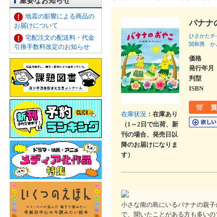
重要なお知らせ
地震の影響による商品の
バナナ
お届けについて
ひさかたチ
宅配注文の配送料・代金
関和男
か
引換手数料改定のお知らせ
価格
発行年月
判型
ISBN
在庫状況
：在庫あり
（1～2日で出荷、新
刊の場合、発売日以
降のお届けになりま
す）
小さな南の島にいるバナナの親子
で、聞いたことがある方も多いの