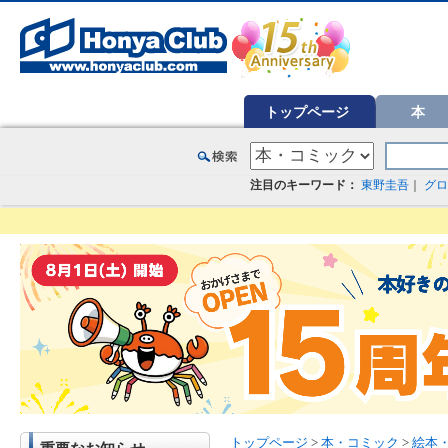
オンライン書店【ホンヤクラブ】はお好きな本屋での受け取りで送料無料！新刊予約・通販も。本（書籍）、雑誌、漫
トップページ
本
注目のキーワード：
東野圭吾
｜
グロ
トップページ
>
本・コミック
>
絵本