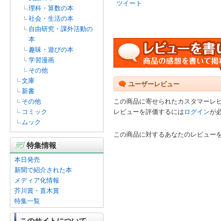
ツイート
理科・算数の本
社会・生活の本
自由研究・課外活動の
本
趣味・遊びの本
学習漫画
その他
文庫
ユーザーレビュー
新書
その他
この商品に寄せられたカスタマーレ
コミック
レビューを評価するには
ログイン
が
ムック
この商品に対するあなたのレビュー
特集情報
本日発売
新聞で紹介された本
メディア化情報
芥川賞・直木賞
特集一覧
このサイトについて