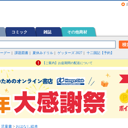
画（コミック）など在庫も充実
コミック
雑誌
その他商材
ーグー
｜
課題図書
｜
夏休みドリル
｜
ゲッターズ 2027
｜
十二国記【予約】
【ご案内】お盆期間の配送について
・児童書
>
おはなし絵本