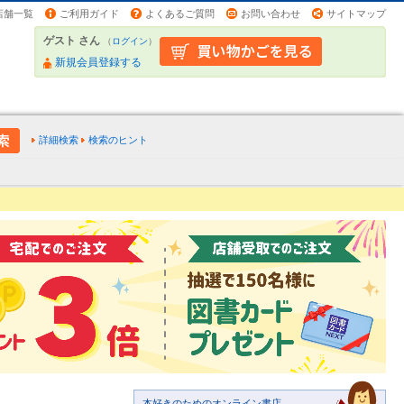
店舗一覧
ご利用ガイド
よくあるご質問
お問い合わせ
サイトマップ
ゲスト さん
（
ログイン
）
新規会員登録する
詳細検索
検索のヒント
本好きのためのオンライン書店