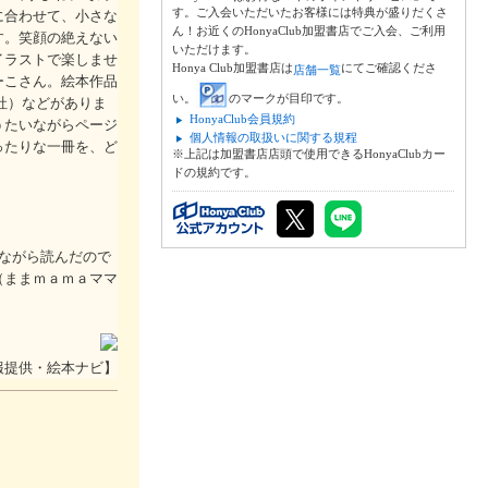
す。ご入会いただいたお客様には特典が盛りだくさ
に合わせて、小さな
ん！お近くのHonyaClub加盟書店でご入会、ご利用
す。笑顔の絶えない
いただけます。
イラストで楽しませ
Honya Club加盟書店は
にてご確認くださ
店舗一覧
ーこさん。絵本作品
い。
のマークが目印です。
社）などがありま
HonyaClub会員規約
うたいながらページ
個人情報の取扱いに関する規程
ったりな一冊を、ど
※上記は加盟書店店頭で使用できるHonyaClubカー
ドの規約です。
ながら読んだので
（ままｍａｍａママ
報提供・絵本ナビ】