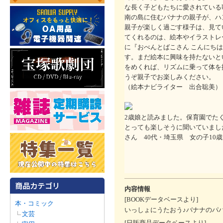
な長く子どもたちに愛されている
南の島に住むバナナの親子が、ハ
親子が楽しく過ごす様子は、見て
てくれるのは、絵本やイラストレ
に『おべんとばこさん こんにち
す。まだ絵本に興味を持たないと
をめくれば、リズムに乗って体を
うぞ親子でお楽しみください。
（絵本ナビライター 出合聡美）
2歳娘と読みました。保育園でた
とっても楽しそうに聞いていまし
さん 40代・埼玉県 女の子10
内容情報
[BOOKデータベースより]
本・コミック
いっしょにうたおう♪バナナのパ
文芸
[日販商品データベースより]