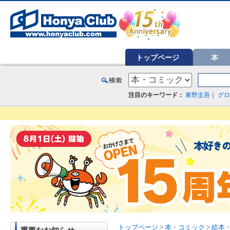
オンライン書店【ホンヤクラブ】はお好きな本屋での受け取りで送料無料！新刊予約・通販も。本（書籍）、雑誌、漫
トップページ
本
注目のキーワード：
東野圭吾
｜
グロ
トップページ
>
本・コミック
>
絵本