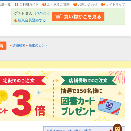
店舗一覧
ご利用ガイド
よくあるご質問
お問い合わせ
サイトマップ
ゲスト さん
（
ログイン
）
新規会員登録する
詳細検索
検索のヒント
本好きのためのオンライン書店