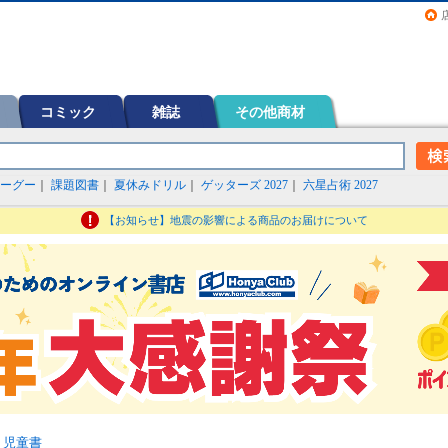
画（コミック）など在庫も充実
コミック
雑誌
その他商材
ーグー
｜
課題図書
｜
夏休みドリル
｜
ゲッターズ 2027
｜
六星占術 2027
【お知らせ】地震の影響による商品のお届けについて
・児童書