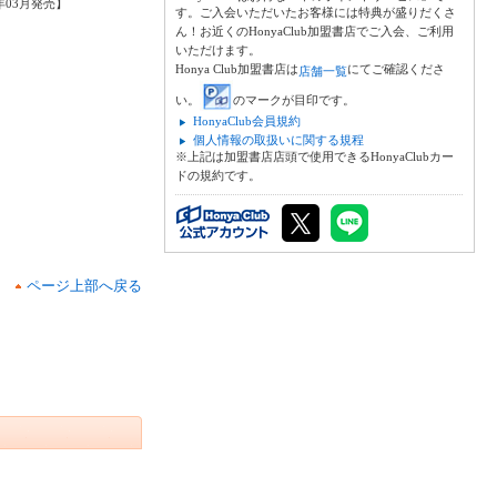
2年03月発売】
す。ご入会いただいたお客様には特典が盛りだくさ
ん！お近くのHonyaClub加盟書店でご入会、ご利用
いただけます。
Honya Club加盟書店は
にてご確認くださ
店舗一覧
い。
のマークが目印です。
HonyaClub会員規約
個人情報の取扱いに関する規程
※上記は加盟書店店頭で使用できるHonyaClubカー
ドの規約です。
ページ上部へ戻る