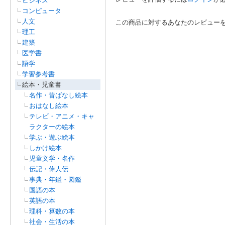
ビジネス
コンピュータ
人文
この商品に対するあなたのレビュー
理工
建築
医学書
語学
学習参考書
絵本・児童書
名作・昔ばなし絵本
おはなし絵本
テレビ・アニメ・キャ
ラクターの絵本
学ぶ・遊ぶ絵本
しかけ絵本
児童文学・名作
伝記・偉人伝
事典・年鑑・図鑑
国語の本
英語の本
理科・算数の本
社会・生活の本