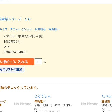
典童話シリーズ １８
ルイス・スティーヴンソン
坂井晴彦
寺島龍一
2,310円（本体2,100円＋税）
1986年09月
Ａ５
9784834004885
点
商品もチェックしています。
じどうしゃ
たべら
ィーヴ
寺島龍一
森谷憲
龍
価格：1,100円（本体1,000円＋
価格：1,
税）
税）