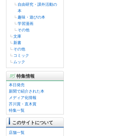
自由研究・課外活動の
本
趣味・遊びの本
学習漫画
その他
文庫
新書
その他
コミック
ムック
特集情報
本日発売
新聞で紹介された本
メディア化情報
芥川賞・直木賞
特集一覧
このサイトについて
店舗一覧