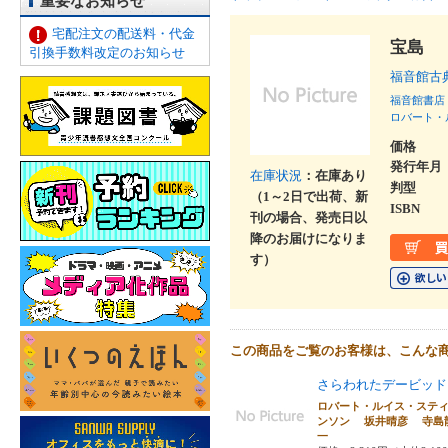
重要なお知らせ
宅配注文の配送料・代金
宝島
引換手数料改定のお知らせ
福音館古
福音館書店
ロバート・
価格
発行年月
在庫状況
：在庫あり
判型
（1～2日で出荷、新
ISBN
刊の場合、発売日以
降のお届けになりま
す）
この商品をご覧のお客様は、こんな
さらわれたデービッド
ロバート・ルイス・ステ
ンソン 坂井晴彦 寺島
一