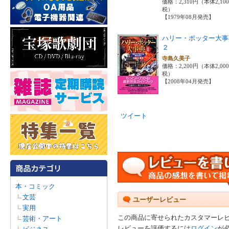
価格：2,310円（本体2,10
税）
【1979年08月発売】
ハリー・ポッター大
２
寺島久美子
価格：2,200円（本体2,00
税）
【2008年04月発売】
ツイート
本・コミック
文芸
ユーザーレビュー
実用
この商品に寄せられたカスタマーレ
芸術・アート
レビューを評価するには
ログイン
が