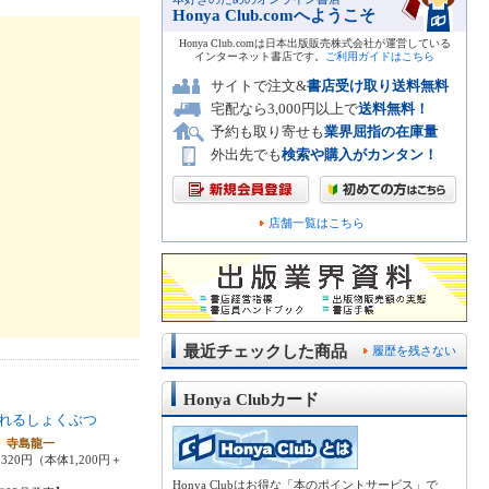
Honya Club.comへようこそ
Honya Club.comは日本出版販売株式会社が運営している
インターネット書店です。
ご利用ガイドはこちら
サイトで注文&
書店受け取り送料無料
宅配なら3,000円以上で
送料無料！
予約も取り寄せも
業界屈指の在庫量
外出先でも
検索や購入がカンタン！
店舗一覧はこちら
最近チェックした商品
履歴を残さない
Honya Clubカード
れるしょくぶつ
 寺島龍一
320円（本体1,200円＋
Honya Clubはお得な「本のポイントサービス」で