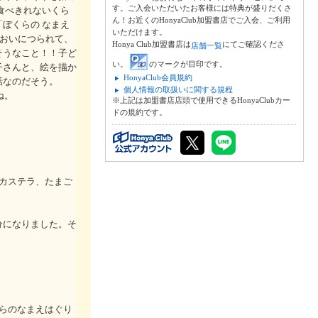
す。ご入会いただいたお客様には特典が盛りだくさ
食べきれないくら
ん！お近くのHonyaClub加盟書店でご入会、ご利用
ぼくらの なまえ
いただけます。
においにつられて、
Honya Club加盟書店は
にてご確認くださ
店舗一覧
そうなこと！！子ど
い。
のマークが目印です。
子さんと、絵を描か
HonyaClub会員規約
話なのだそう。
個人情報の取扱いに関する規程
ね。
※上記は加盟書店店頭で使用できるHonyaClubカー
ドの規約です。
カステラ、たまご
分になりました。そ
らのなまえはぐり