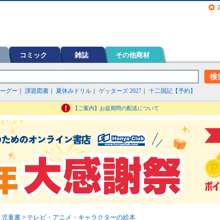
画（コミック）など在庫も充実
コミック
雑誌
その他商材
ーグー
｜
課題図書
｜
夏休みドリル
｜
ゲッターズ 2027
｜
十二国記【予約】
【ご案内】お盆期間の配送について
・児童書
>
テレビ・アニメ・キャラクターの絵本