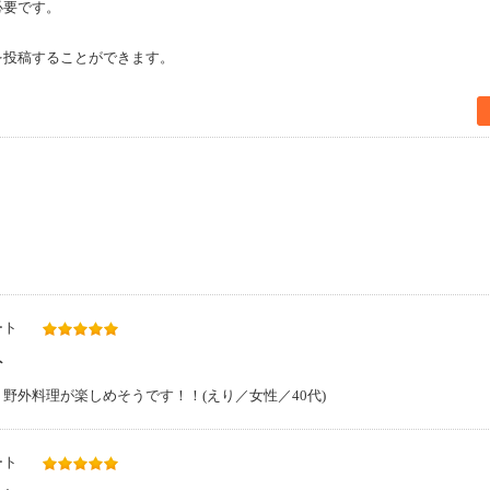
必要です。
を投稿することができます。
ート
ト
野外料理が楽しめそうです！！(えり／女性／40代)
ート