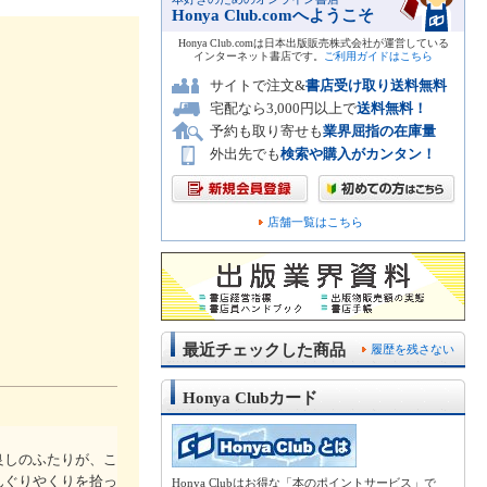
Honya Club.comへようこそ
Honya Club.comは日本出版販売株式会社が運営している
インターネット書店です。
ご利用ガイドはこちら
サイトで注文&
書店受け取り送料無料
宅配なら3,000円以上で
送料無料！
予約も取り寄せも
業界屈指の在庫量
外出先でも
検索や購入がカンタン！
店舗一覧はこちら
最近チェックした商品
履歴を残さない
Honya Clubカード
良しのふたりが、こ
んぐりやくりを拾っ
Honya Clubはお得な「本のポイントサービス」で