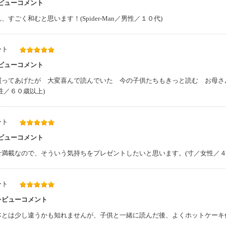
レビューコメント
ごく和むと思います！(Spider-Man／男性／１０代)
ート
レビューコメント
買ってあげたが 大変喜んで読んでいた 今の子供たちもきっと読む お母さ
／６０歳以上)
ート
レビューコメント
満載なので、そういう気持ちをプレゼントしたいと思います。(寸／女性／４
ート
レビューコメント
本とは少し違うかも知れませんが、子供と一緒に読んだ後、よくホットケーキ