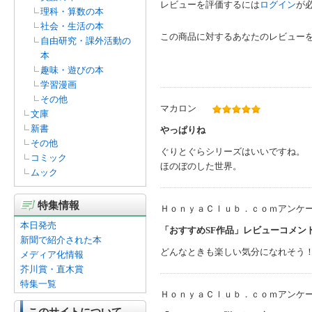
レビューを評価するには
ログイン
が
理科・算数の本
社会・生活の本
この商品に対するあなたのレビュー
自由研究・課外活動の
本
趣味・遊びの本
学習漫画
その他
マカロン
文庫
新書
やっぱりね
その他
ぐりとぐらシリーズはいいですね。
コミック
ほのぼのした世界。
ムック
特集情報
ＨｏｎｙａＣｌｕｂ．ｃｏｍアンケ
本日発売
「おすすめSF作品」レビューコメン
新聞で紹介された本
どんなときも楽しい気分になれそう！
メディア化情報
芥川賞・直木賞
特集一覧
ＨｏｎｙａＣｌｕｂ．ｃｏｍアンケ
このサイトについて