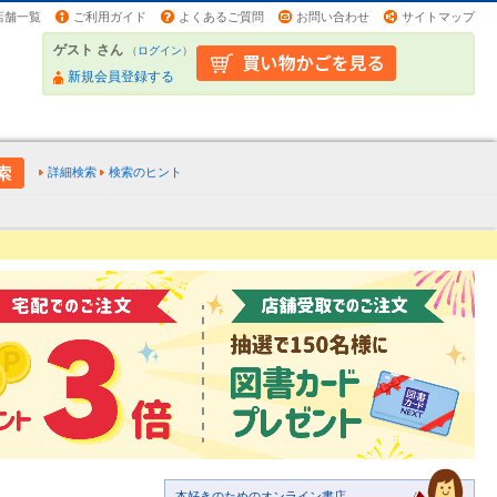
店舗一覧
ご利用ガイド
よくあるご質問
お問い合わせ
サイトマップ
ゲスト さん
（
ログイン
）
新規会員登録する
詳細検索
検索のヒント
本好きのためのオンライン書店