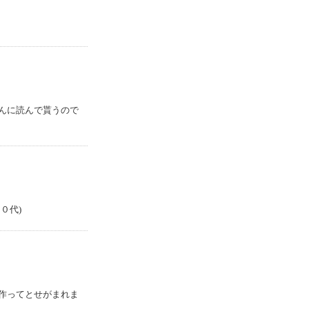
んに読んで貰うので
０代)
作ってとせがまれま