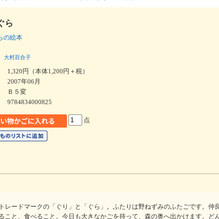
ぐら
ぐらの絵本
大村百合子
1,320円（本体1,200円＋税）
2007年06月
Ｂ５変
9784834000825
点
トレードマークの「ぐり」と「ぐら」。ふたりは野ねずみのふたごです。仲
ること、食べること。今日も大きなかごを持って、森の奥へ出かけます。ど