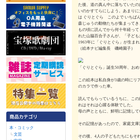
た後、道の真ん中に落ちていたの
いのかすてらにしよう。あまりに
は ぐりとぐら このよで いちば
森じゅうの動物たちが集まってき
もの頃に読んでから何十年経って
れた山脇百合子さんが、「子ども
1963年に「ぐりとぐら」が生
（絵本ナビ編集長 磯崎園子）
「ぐりとぐら」誕生50周年、お
この絵本は私自身が3歳の時にリ
のカラで作った車。
読んでもらっているうちに、この
れはそれは心躍る体験でした。
母の声とともに、鮮明に記憶して
その記憶があったので、家庭文庫
本・コミック
文芸
その後、4人の子どもたちにもそ