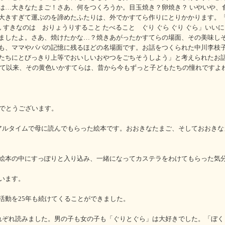
は…大きなたまご！さあ、何をつくろうか。目玉焼き？卵焼き？ いやいや、
大きすぎて運ぶのを諦めたふたりは、外でかすてら作りにとりかかります。「
ん すきなのは おりょうりすること たべること ぐり ぐら ぐり ぐら」いい
ましたよ。さあ、焼けたかな…？焼きあがったかすてらの場面、その美味し
も、ママやパパの記憶に残るほどの名場面です。お話をつくられた中川李枝
たちにとびっきり上等でおいしいおやつをごちそうしよう」と考えられたお
まれて以来、その黄色いかすてらは、昔から今もずっと子どもたちの憧れですよ
めでとうございます。
アルタイムで母に読んでもらった絵本です。おおきなたまご、そしておおきな
絵本の中にすっぽりと入り込み、一緒になってカステラをわけてもらった気
います。
活動を25年も続けてくることができました。
れぞれ読みました。男の子も女の子も「ぐりとぐら」は大好きでした。「ぼく