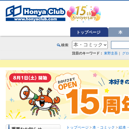
オンライン書店【ホンヤクラブ】はお好きな本屋での受け取りで送料無料！新刊予約・通販も。本（書籍）、雑誌、漫
トップページ
本
注目のキーワード：
東野圭吾
｜
グロ
トップページ
>
本・コミック
>
絵本