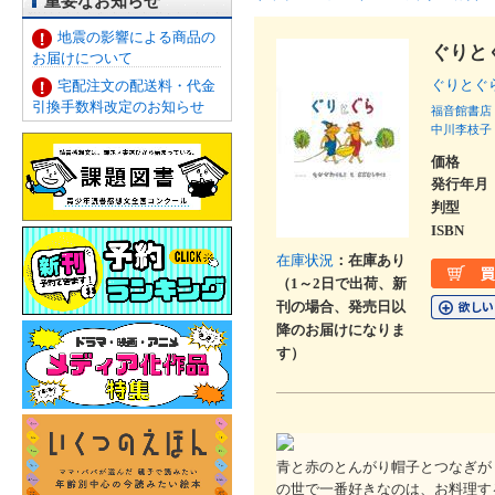
重要なお知らせ
地震の影響による商品の
ぐりと
お届けについて
ぐりと
宅配注文の配送料・代金
引換手数料改定のお知らせ
福音館書店
中川李枝子
価格
発行年月
判型
ISBN
在庫状況
：在庫あり
（1～2日で出荷、新
刊の場合、発売日以
降のお届けになりま
す）
青と赤のとんがり帽子とつなぎが
の世で一番好きなのは、お料理す