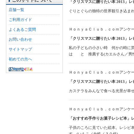
「クリスマスに贈りたい本 2013」
店舗一覧
ぐりとぐらの独特の世界観引き込まれ、す
ご利用ガイド
ＨｏｎｙａＣｌｕｂ．ｃｏｍアンケ
よくあるご質問
「クリスマスに贈りたい本 2013」
お問い合わせ
私の子どもの小さい時 何かの時に
サイトマップ
は と 推薦する(カエルさん／男性
初めての方へ
ＨｏｎｙａＣｌｕｂ．ｃｏｍアンケ
「クリスマスに贈りたい本 2013」
カステラをみんなで食べる光景が幸せ
ＨｏｎｙａＣｌｕｂ．ｃｏｍアンケ
「おすすめ手作りお菓子レシピ本」
子供のころに見ていた絵本。レシピ
す。(いもこ／女性／３０代)