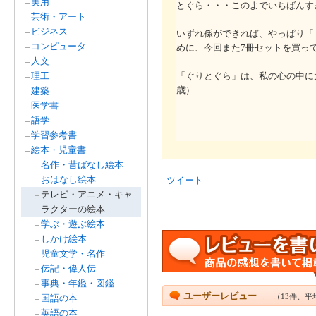
実用
とぐら・・・このよでいちばんす
芸術・アート
ビジネス
いずれ孫ができれば、やっぱり「
コンピュータ
めに、今回また7冊セットを買っ
人文
理工
「ぐりとぐら」は、私の心の中に
歳）
建築
医学書
語学
学習参考書
絵本・児童書
名作・昔ばなし絵本
おはなし絵本
ツイート
テレビ・アニメ・キャ
ラクターの絵本
学ぶ・遊ぶ絵本
しかけ絵本
児童文学・名作
伝記・偉人伝
事典・年鑑・図鑑
ユーザーレビュー
（13件、平
国語の本
英語の本