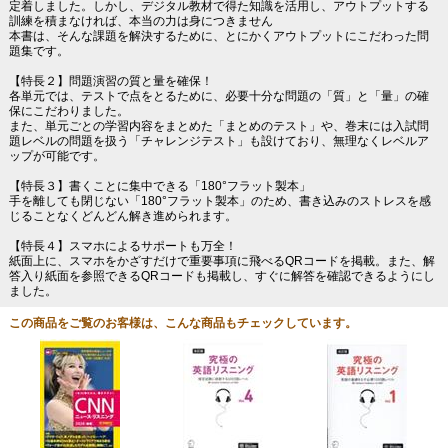
定着しました。しかし、デジタル教材で得た知識を活用し、アウトプットする
訓練を積まなければ、本当の力は身につきません
本書は、そんな課題を解決するために、とにかくアウトプットにこだわった問
題集です。
【特長２】問題演習の質と量を確保！
各単元では、テストで点をとるために、必要十分な問題の「質」と「量」の確
保にこだわりました。
また、単元ごとの学習内容をまとめた「まとめのテスト」や、巻末には入試問
題レベルの問題を扱う「チャレンジテスト」も設けており、無理なくレベルア
ップが可能です。
【特長３】書くことに集中できる「180°フラット製本」
手を離しても閉じない「180°フラット製本」のため、書き込みのストレスを感
じることなくどんどん解き進められます。
【特長４】スマホによるサポートも万全！
紙面上に、スマホをかざすだけで重要事項に飛べるQRコードを掲載。また、解
答入り紙面を参照できるQRコードも掲載し、すぐに解答を確認できるようにし
ました。
この商品をご覧のお客様は、こんな商品もチェックしています。