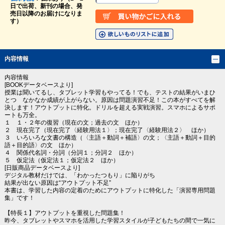
日で出荷、新刊の場合、発
売日以降のお届けになりま
す）
内容情報
内容情報
[BOOKデータベースより]
授業は聞いてるし、タブレット学習もやってる！でも、テストの結果がいまひ
とつ なかなか成績が上がらない。原因は問題演習不足！この本がすべてを解
決します！アウトプットに特化。ドリルを超える実戦演習。スマホによるサポ
ートも万全。
１ １・２年の復習（現在の文；過去の文 ほか）
２ 現在完了（現在完了〈経験用法１〉；現在完了〈経験用法２〉 ほか）
３ いろいろな文書の構造（〈主語＋動詞＋補語〉の文；〈主語＋動詞＋目的
語＋目的語〉の文 ほか）
４ 関係代名詞・分詞（分詞１；分詞２ ほか）
５ 仮定法（仮定法１；仮定法２ ほか）
[日販商品データベースより]
デジタル教材だけでは、「わかったつもり」に陥りがち
結果が出ない原因は“アウトプット不足”
本書は、学習した内容の定着のためにアウトプットに特化した「演習専用問題
集」です！
【特長１】アウトプットを重視した問題集！
昨今、タブレットやスマホを活用した学習スタイルが子どもたちの間で一気に