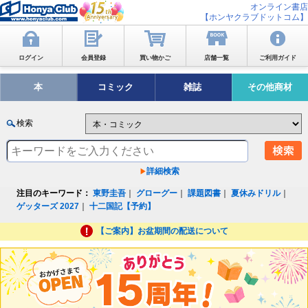
オンライン書店
【ホンヤクラブドットコム】
ログイン
会員登録
買い物かご
店舗一覧
ご利用ガイド
本
コミック
雑誌
その他商材
検索
詳細検索
注目のキーワード：
東野圭吾
｜
グローグー
｜
課題図書
｜
夏休みドリル
｜
ゲッターズ 2027
｜
十二国記【予約】
【ご案内】お盆期間の配送について