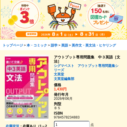
トップページ
>
本・コミック
>
語学
>
英語
>
英作文・英文法・ヒヤリング
アウトプット専用問題集 中３英語［文
法］
シグマベスト アウトプット専用問題集シ
リーズ
文英堂
文英堂編集部
価格
1,430円
発行年月
2026年06月
判型
Ｂ５
ISBN
9784578234883
点
在庫状況
：在庫あり（1～2