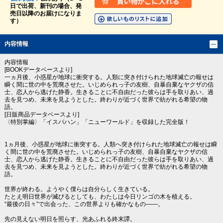
日で出荷、新刊の場合、発
売日以降のお届けになりま
す）
内容情報
内容情報
[BOOKデータベースより]
一ヵ月後、小惑星が地球に衝突する。人類に突き付けられた地球滅亡の報せは
瞬く間に世の中を荒廃させた。いじめられっ子の友樹、自暴自棄なヤクザの信
士、恋人から逃げた静香。生きることに不自由だった彼らは手を取りあい、過
去を見つめ、未来を見ようとした。終わりが近づく世界で紡がれる希望の物
語。
[日販商品データベースより]
〈特別掌編〉「イスパハン」「ニューワールド」を収録した完全版！
1ヵ月後、小惑星が地球に衝突する。人類へ突き付けられた地球滅亡の報せは瞬
く間に世の中を荒廃させた。いじめられっ子の友樹、自暴自棄なヤクザの信
士、恋人から逃げた静香。生きることに不自由だった彼らは手を取りあい、過
去を見つめ、未来を見ようとした。終わりが近づく世界で紡がれる希望の物
語。
世界が終わる。ようやく僕らは自分らしく生きている。
たとえ明日世界が滅びるとしても、わたしは今日リンゴの木を植える。
“最後の日々”で出会った、この世界よりも確かなもの――。
先の見えない明日を照らす、光あふれる終末譚。