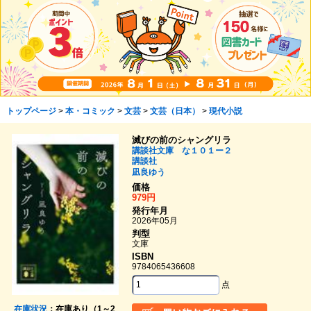
トップページ
>
本・コミック
>
文芸
>
文芸（日本）
>
現代小説
滅びの前のシャングリラ
講談社文庫 な１０１ー２
講談社
凪良ゆう
価格
979円
発行年月
2026年05月
判型
文庫
ISBN
9784065436608
点
在庫状況
：在庫あり（1～2