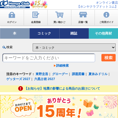
オンライン書店
【ホンヤクラブドットコム】
ログイン
会員登録
買い物かご
店舗一覧
ご利用ガイド
本
コミック
雑誌
その他商材
検索
詳細検索
注目のキーワード：
東野圭吾
｜
グローグー
｜
課題図書
｜
夏休みドリル
｜
ゲッターズ 2027
｜
六星占術 2027
【お知らせ】地震の影響による商品のお届けについて