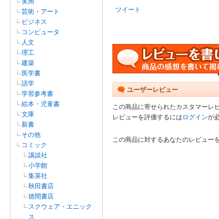
実用
ツイート
芸術・アート
ビジネス
コンピュータ
人文
理工
建築
医学書
語学
ユーザーレビュー
学習参考書
絵本・児童書
この商品に寄せられたカスタマーレ
文庫
レビューを評価するには
ログイン
が
新書
その他
この商品に対するあなたのレビュー
コミック
講談社
小学館
集英社
秋田書店
徳間書店
スクウェア・エニック
ス