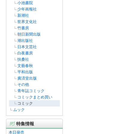
小池書院
少年画報社
新潮社
世界文化社
竹書房
朝日新聞出版
潮出版社
日本文芸社
白夜書房
扶桑社
文藝春秋
平和出版
廣済堂出版
その他
青年誌コミック
コミックまとめ買い
コミック
ムック
特集情報
本日発売