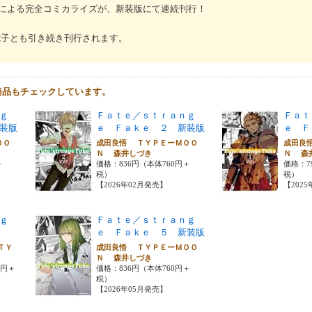
による完全コミカライズが、新装版にて連続刊行！
紙・電子とも引き続き刊行されます。
商品もチェックしています。
ｇ
Ｆａｔｅ／ｓｔｒａｎｇ
Ｆａｔ
装版
ｅ Ｆａｋｅ ２ 新装版
ｅ Ｆ
ＯＯ
成田良悟 ＴＹＰＥーＭＯＯ
成田良
Ｎ 森井しづき
Ｎ 森
＋
価格：836円（本体760円＋
価格：7
税）
税）
【2026年02月発売】
【202
ｇ
Ｆａｔｅ／ｓｔｒａｎｇ
ｅ Ｆａｋｅ ５ 新装版
ＴＹ
成田良悟 ＴＹＰＥーＭＯＯ
Ｎ 森井しづき
0円＋
価格：836円（本体760円＋
税）
【2026年05月発売】