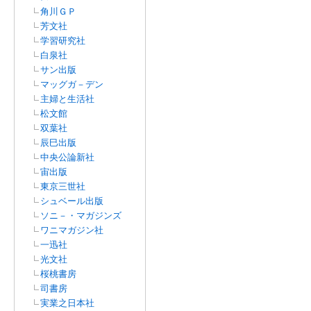
角川ＧＰ
芳文社
学習研究社
白泉社
サン出版
マッグガ－デン
主婦と生活社
松文館
双葉社
辰巳出版
中央公論新社
宙出版
東京三世社
シュベール出版
ソニ－・マガジンズ
ワニマガジン社
一迅社
光文社
桜桃書房
司書房
実業之日本社