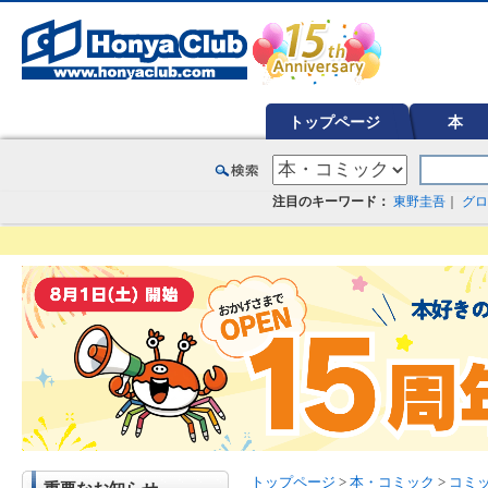
オンライン書店【ホンヤクラブ】はお好きな本屋での受け取りで送料無料！新刊予約・通販も。本（書籍）、雑誌、漫
トップページ
本
注目のキーワード：
東野圭吾
｜
グロ
トップページ
>
本・コミック
>
コミ