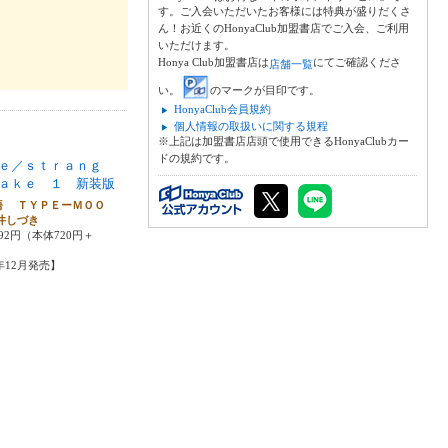
す。ご入会いただいたお客様には特典が盛りだくさ
ん！お近くのHonyaClub加盟書店でご入会、ご利用
いただけます。
Honya Club加盟書店は
にてご確認くださ
店舗一覧
い。
のマークが目印です。
HonyaClub会員規約
個人情報の取扱いに関する規程
※上記は加盟書店店頭で使用できるHonyaClubカー
ドの規約です。
ｅ／ｓｔｒａｎｇ
ａｋｅ １ 新装版
悟 ＴＹＰＥーＭＯＯ
井しづき
92円（本体720円＋
5年12月発売】