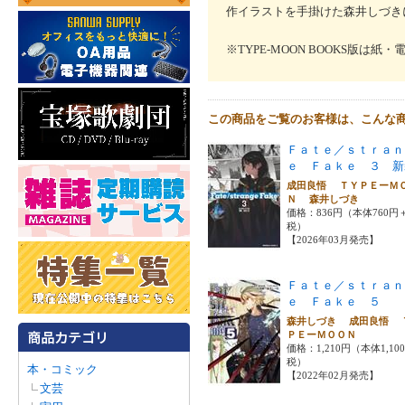
作イラストを手掛けた森井しづき
※TYPE-MOON BOOKS版は
この商品をご覧のお客様は、こんな
Ｆａｔｅ／ｓｔｒａｎ
ｅ Ｆａｋｅ ３ 新
成田良悟 ＴＹＰＥーＭ
Ｎ 森井しづき
価格：836円（本体760円
税）
【2026年03月発売】
Ｆａｔｅ／ｓｔｒａｎ
ｅ Ｆａｋｅ ５
森井しづき 成田良悟 
ＰＥーＭＯＯＮ
価格：1,210円（本体1,10
税）
本・コミック
【2022年02月発売】
文芸