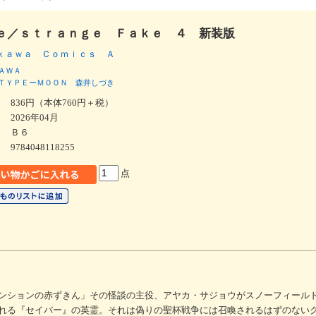
ｅ／ｓｔｒａｎｇｅ Ｆａｋｅ ４ 新装版
ｋａｗａ Ｃｏｍｉｃｓ Ａ
ＡＷＡ
ＴＹＰＥーＭＯＯＮ
森井しづき
836円（本体760円＋税）
2026年04月
Ｂ６
9784048118255
点
ンションの赤ずきん」その怪談の主役、アヤカ・サジョウがスノーフィール
れる『セイバー』の英霊。それは偽りの聖杯戦争には召喚されるはずのないク