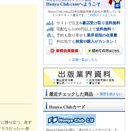
Honya Club.comへようこそ
Honya Club.comは日本出版販売株式会社が運営している
インターネット書店です。
ご利用ガイドはこちら
サイトで注文&
書店受け取り送料無料
宅配なら3,000円以上で
送料無料！
予約も取り寄せも
業界屈指の在庫量
外出先でも
検索や購入がカンタン！
店舗一覧はこちら
最近チェックした商品
履歴を残さない
Honya Clubカード
ドに降り立つ。赤ず
ラスだった──原
Honya Clubはお得な「本のポイントサービス」で