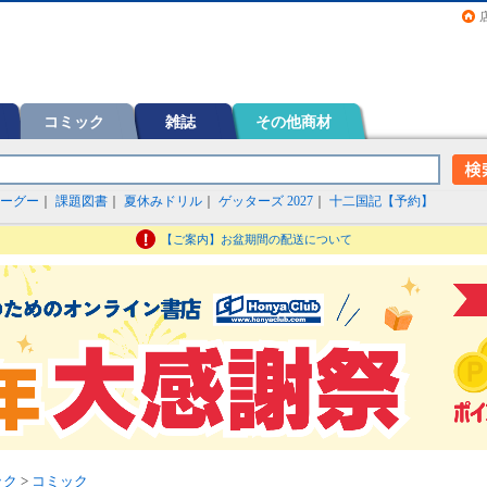
画（コミック）など在庫も充実
コミック
雑誌
その他商材
ーグー
｜
課題図書
｜
夏休みドリル
｜
ゲッターズ 2027
｜
十二国記【予約】
【ご案内】お盆期間の配送について
ック
>
コミック