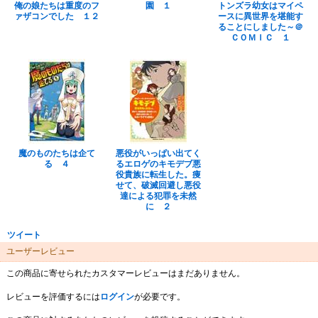
俺の娘たちは重度のフ
園 １
トンズラ幼女はマイペ
ァザコンでした １２
ースに異世界を堪能す
ることにしました～＠
ＣＯＭＩＣ １
魔のものたちは企て
悪役がいっぱい出てく
る ４
るエロゲのキモデブ悪
役貴族に転生した。痩
せて、破滅回避し悪役
達による犯罪を未然
に ２
ツイート
ユーザーレビュー
この商品に寄せられたカスタマーレビューはまだありません。
レビューを評価するには
ログイン
が必要です。