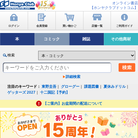
オンライン書店
【ホンヤクラブドットコム】
ログイン
会員登録
買い物かご
店舗一覧
ご利用ガイド
本
コミック
雑誌
その他商材
検索
詳細検索
注目のキーワード：
東野圭吾
｜
グローグー
｜
課題図書
｜
夏休みドリル
｜
ゲッターズ 2027
｜
十二国記【予約】
【ご案内】お盆期間の配送について