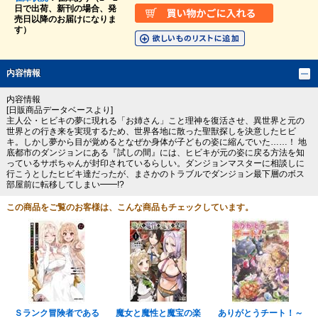
日で出荷、新刊の場合、発
売日以降のお届けになりま
す）
内容情報
内容情報
[日販商品データベースより]
主人公・ヒビキの夢に現れる「お姉さん」こと理神を復活させ、異世界と元の
世界との行き来を実現するため、世界各地に散った聖獣探しを決意したヒビ
キ。しかし夢から目が覚めるとなぜか身体が子どもの姿に縮んでいた……！ 地
底都市のダンジョンにある『試しの間』には、ヒビキが元の姿に戻る方法を知
っているサポちゃんが封印されているらしい。ダンジョンマスターに相談しに
行こうとしたヒビキ達だったが、まさかのトラブルでダンジョン最下層のボス
部屋前に転移してしまい━━!?
この商品をご覧のお客様は、こんな商品もチェックしています。
Ｓランク冒険者である
魔女と魔性と魔宝の楽
ありがとうチート！～