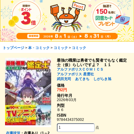
トップページ
>
本・コミック
>
コミック
>
コミック
最強の職業は勇者でも賢者でもなく鑑定
士（仮）らしいですよ？ １１
アルファポリスＣＯＭＩＣＳ
アルファポリス
星雲社
武田充司
あてきち
しがらき旭
価格
792円
発行年月
2026年03月
判型
Ｂ６
ISBN
9784434375002
点
在庫状況
：在庫あり（1～2