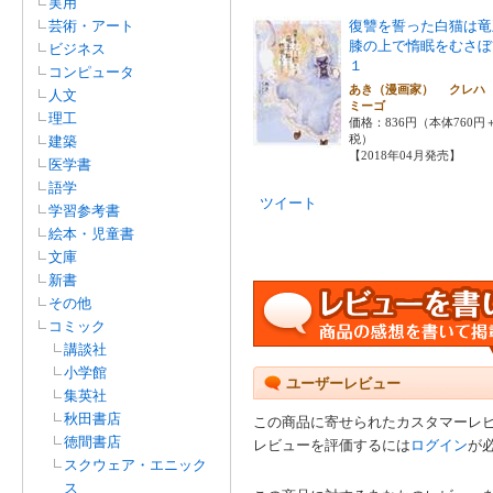
実用
芸術・アート
復讐を誓った白猫は竜
膝の上で惰眠をむさ
ビジネス
１
コンピュータ
あき（漫画家） クレハ
人文
ミーゴ
理工
価格：836円（本体760円
税）
建築
【2018年04月発売】
医学書
語学
ツイート
学習参考書
絵本・児童書
文庫
新書
その他
コミック
講談社
小学館
ユーザーレビュー
集英社
秋田書店
この商品に寄せられたカスタマーレ
徳間書店
レビューを評価するには
ログイン
が
スクウェア・エニック
ス