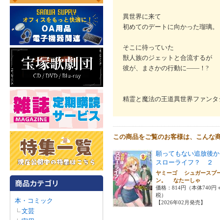
異世界に来て
初めてのデートに向かった瑠璃。
そこに待っていた
獣人族のジェットと合流するが
彼が、まさかの行動に――！?
精霊と魔法の王道異世界ファンタジ
この商品をご覧のお客様は、こんな
願ってもない追放後か
スローライフ？ ２
ヤミーゴ シュガースプ
ン。 なたーしゃ
価格：814円（本体740円
税）
本・コミック
【2026年02月発売】
文芸