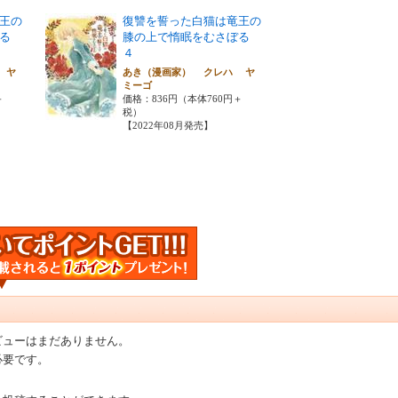
王の
復讐を誓った白猫は竜王の
ぼる
膝の上で惰眠をむさぼる
４
 ヤ
あき（漫画家） クレハ ヤ
ミーゴ
＋
価格：836円（本体760円＋
税）
【2022年08月発売】
ビューはまだありません。
必要です。