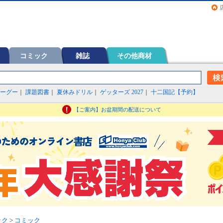
画（コミック）など在庫も充実
コミック
雑誌
その他商材
ーグー
｜
課題図書
｜
夏休みドリル
｜
ゲッターズ 2027
｜
十二国記【予約】
【ご案内】お盆期間の配送について
ック
>
コミック