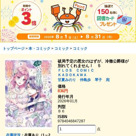
トップページ
>
本・コミック
>
コミック
>
コミック
破局予定の悪女のはずが、冷徹公爵様が
別れてくれません！ ５
ＦＬＯＳ ＣＯＭＩＣ
ＫＡＤＯＫＡＷＡ
甘夏みのり
仲島歩
琴子
宛
価格
836円
発行年月
2026年01月
判型
Ｂ６
ISBN
9784046847287
点
在庫状況
：在庫あり（1～2