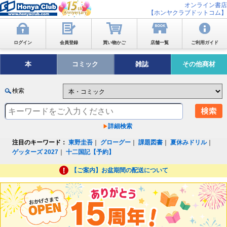
オンライン書店
【ホンヤクラブドットコム】
ログイン
会員登録
買い物かご
店舗一覧
ご利用ガイド
本
コミック
雑誌
その他商材
検索
詳細検索
注目のキーワード：
東野圭吾
｜
グローグー
｜
課題図書
｜
夏休みドリル
｜
ゲッターズ 2027
｜
十二国記【予約】
【ご案内】お盆期間の配送について