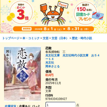
トップページ
>
本・コミック
>
文芸
>
文芸（日本）
>
歴史・時代小説
恋敵
春風捕物帖 三
光文社文庫 光文社時代小説文庫 お５４
ー１４
光文社
岡本さとる
価格
814円
発行年月
2025年11月
判型
文庫
ISBN
9784334108427
点
在庫状況
：在庫あり（1～2