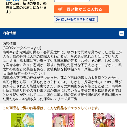
日で出荷、新刊の場合、発
売日以降のお届けになりま
す）
内容情報
内容情報
[BOOKデータベースより]
南町奉行所定町廻り同心・春野風太郎に、橋の下で死体が見つかったと報せが
入る。骸の身許は人気の錺職人とわかるが、その男が惚れたと話していたの
は、近頃、風太郎に言い寄っている日本橋の芸者・お松。その後、お松に想い
を寄せる者に次々に悲劇が。最後に判明した意外な下手人とは…。ほかに、風
太郎の剣友との美談もある、読後爽快な捕物帖シリーズ第三弾！
[日販商品データベースより]
稲荷橋の下で男の死体が見つかった。死んだ男は錺職人の太兵衛だとわかり、
当初は橋から誤って落ちたとみられていた。しかし、探索が進むにつれ、男が
突き落とされた可能性が出てきた。さらに太兵衛を突き落とした者は、南町奉
行所定町廻り同心の春野風太郎が懇意にしている日本橋芸者お松絡みの者では
という疑いが浮上して……。ほかに風太郎の昔の道場仲間の話や父親に関わっ
た男たちのいい話も入った渾身のシリーズ第三弾！
この商品をご覧のお客様は、こんな商品もチェックしています。