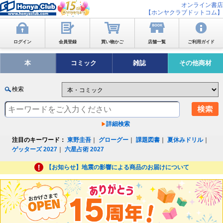
オンライン書店
【ホンヤクラブドットコム】
ログイン
会員登録
買い物かご
店舗一覧
ご利用ガイド
本
コミック
雑誌
その他商材
検索
詳細検索
注目のキーワード：
東野圭吾
｜
グローグー
｜
課題図書
｜
夏休みドリル
｜
ゲッターズ 2027
｜
六星占術 2027
【お知らせ】地震の影響による商品のお届けについて