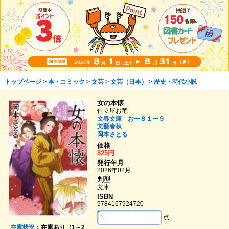
トップページ
>
本・コミック
>
文芸
>
文芸（日本）
>
歴史・時代小説
女の本懐
仕立屋お竜
文春文庫 おー８１ー９
文藝春秋
岡本さとる
価格
825円
発行年月
2026年02月
判型
文庫
ISBN
9784167924720
点
在庫状況
：在庫あり（1～2