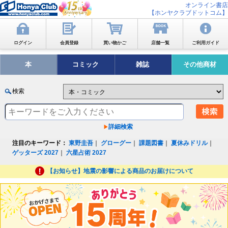
オンライン書店
【ホンヤクラブドットコム】
ログイン
会員登録
買い物かご
店舗一覧
ご利用ガイド
本
コミック
雑誌
その他商材
検索
詳細検索
注目のキーワード：
東野圭吾
｜
グローグー
｜
課題図書
｜
夏休みドリル
｜
ゲッターズ 2027
｜
六星占術 2027
【お知らせ】地震の影響による商品のお届けについて