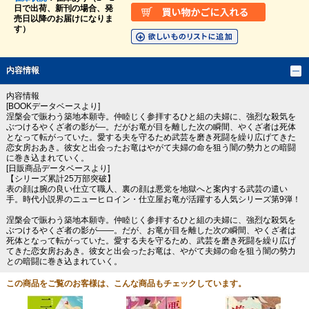
日で出荷、新刊の場合、発
売日以降のお届けになりま
す）
内容情報
内容情報
[BOOKデータベースより]
涅槃会で賑わう築地本願寺。仲睦じく参拝するひと組の夫婦に、強烈な殺気を
ぶつけるやくざ者の影が―。だがお竜が目を離した次の瞬間、やくざ者は死体
となって転がっていた。愛する夫を守るため武芸を磨き死闘を繰り広げてきた
恋女房おあき。彼女と出会ったお竜はやがて夫婦の命を狙う闇の勢力との暗闘
に巻き込まれていく。
[日販商品データベースより]
【シリーズ累計25万部突破】
表の顔は腕の良い仕立て職人、裏の顔は悪党を地獄へと案内する武芸の遣い
手。時代小説界のニューヒロイン・仕立屋お竜が活躍する人気シリーズ第9弾！
涅槃会で賑わう築地本願寺。仲睦じく参拝するひと組の夫婦に、強烈な殺気を
ぶつけるやくざ者の影が――。だが、お竜が目を離した次の瞬間、やくざ者は
死体となって転がっていた。愛する夫を守るため、武芸を磨き死闘を繰り広げ
てきた恋女房おあき。彼女と出会ったお竜は、やがて夫婦の命を狙う闇の勢力
との暗闘に巻き込まれていく。
この商品をご覧のお客様は、こんな商品もチェックしています。