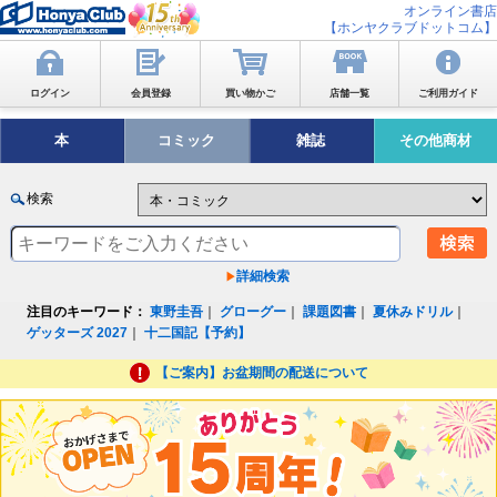
オンライン書店
【ホンヤクラブドットコム】
ログイン
会員登録
買い物かご
店舗一覧
ご利用ガイド
本
コミック
雑誌
その他商材
検索
詳細検索
注目のキーワード：
東野圭吾
｜
グローグー
｜
課題図書
｜
夏休みドリル
｜
ゲッターズ 2027
｜
十二国記【予約】
【ご案内】お盆期間の配送について