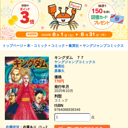
トップページ
>
本・コミック
>
コミック
>
集英社
>
ヤングジャンプコミックス
キングダム ７７
ヤングジャンプコミックス
集英社
原泰久
価格
770円
発行年月
2025年10月
判型
コミック
ISBN
9784088938349
点
在庫状況
：在庫あり（1～2