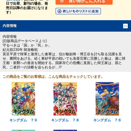
日で出荷、新刊の場合、発
売日以降のお届けになりま
す）
内容情報
内容情報
[日販商品データベースより]
守るべきは「国」か「民」か。
紀元前230年 韓攻略戦
英呈平原で韓軍と激突した秦軍は、信が敵副将・博王谷を討ち取る活躍を見
せ、勝鬨をあげる。続く東砂平原の戦いでも洛亜完軍に完勝した秦は、遂に韓
王都・新鄭への進攻を開始する。国家存亡の危機に直面した韓王家は、国と
民、二者択一の決断を迫られるが…!?
この商品をご覧のお客様は、こんな商品もチェックしています。
キングダム ７９
キングダム ７８
キングダム ７６