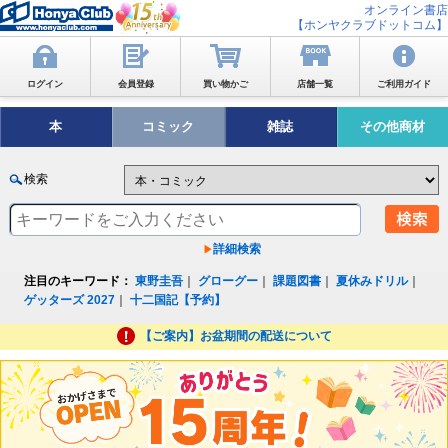
オンライン書店
【ホンヤクラブドットコム】
ログイン
会員登録
買い物かご
店舗一覧
ご利用ガイド
本
コミック
雑誌
その他商材
検索
詳細検索
注目のキーワード：
東野圭吾
｜
グローグー
｜
課題図書
｜
夏休みドリル
｜
ゲッターズ 2027
｜
十二国記【予約】
【ご案内】お盆期間の配送について