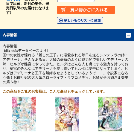
日で出荷、新刊の場合、発
売日以降のお届けになりま
す）
内容情報
内容情報
[日販商品データベースより]
国中の女性が憧れる『麗しの王子』に溺愛される毎日を送るシンデレラの姉・
アデリーナ。そんなある日、大輪の薔薇のように魅力的で美しいアデリーナの
姉・ヒルダが離宮にやってきた。ヒルダはどんな人も虜にする魅力を持ってお
り、離宮のみんなはアデリーナを差し置いてヒルダに夢中になってしまう。ヒ
ルダはアデリーナと王子を離縁させようとしているようで――。小説家になろ
う発！お飾り妃の大人気スローライフ・ラブコメディ、お騒がせお姉さま登場
の第６巻！
この商品をご覧のお客様は、こんな商品もチェックしています。