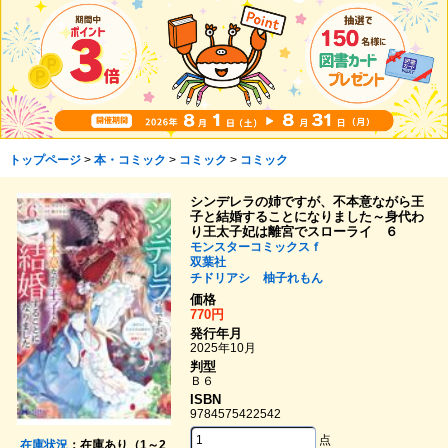
トップページ
>
本・コミック
>
コミック
>
コミック
シンデレラの姉ですが、不本意ながら王
子と結婚することになりました～身代わ
り王太子妃は離宮でスローライ ６
モンスターコミックスｆ
双葉社
チドリアシ
柚子れもん
価格
770円
発行年月
2025年10月
判型
Ｂ６
ISBN
9784575422542
点
在庫状況
：在庫あり（1～2