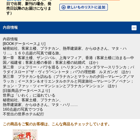
日で出荷、新刊の場合、発
売日以降のお届けになりま
す）
内容情報
内容情報
[BOOKデータベースより]
秘密結社、客家土楼、プラナカン、熱帯建築家、からゆきさん、マタ・ハ
リ…。１６０点超の写真で綴る旅。
第一章 客家土楼、ザンジバル、上海マフィア、香港（客家土楼に泊まる―中
国／福建省；客家土楼の春節；客家土楼の結婚式 ほか）
第二章 ジェフリー・バワを巡る（ヘリタンス・カンダラマ―スリランカ；パ
ラダイスロード“ザ・ヴィラ”ベントータ；バワの理想郷 ルヌガンガ ほか）
第三章 プラナカンを訪ねる（プラナカンとマラッカの夕日―マレーシア／マ
ラッカ；イースタン＆オリエンタルホテルと同楽旅社―マレーシア／ペナン；
チョン・ファッ・ツィーマンションとプラナカンマンション ほか）
[日販商品データベースより]
世界は「いわく」に溢れている
秘密結社、客家土楼、プラナカン、
熱帯建築家、からゆきさん、マタ・ハリ……
160点超の写真でつづる
不世出の世界ホテル紀行
この商品をご覧のお客様は、こんな商品もチェックしています。