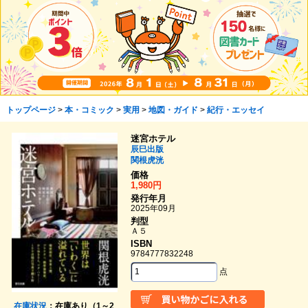
トップページ
>
本・コミック
>
実用
>
地図・ガイド
>
紀行・エッセイ
迷宮ホテル
辰巳出版
関根虎洸
価格
1,980円
発行年月
2025年09月
判型
Ａ５
ISBN
9784777832248
点
在庫状況
：在庫あり（1～2