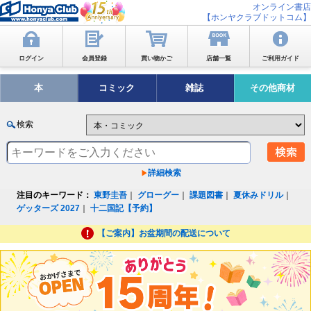
オンライン書店
【ホンヤクラブドットコム】
ログイン
会員登録
買い物かご
店舗一覧
ご利用ガイド
本
コミック
雑誌
その他商材
検索
詳細検索
注目のキーワード：
東野圭吾
｜
グローグー
｜
課題図書
｜
夏休みドリル
｜
ゲッターズ 2027
｜
十二国記【予約】
【ご案内】お盆期間の配送について