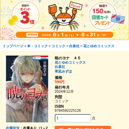
トップページ
>
本・コミック
>
コミック
>
白泉社
>
花とゆめコミックス
暁のヨナ ４５
花とゆめコミックス
白泉社
草凪みずほ
価格
594円
発行年月
2024年12月
判型
コミック
ISBN
9784592225126
点
在庫状況
：在庫あり（1～2