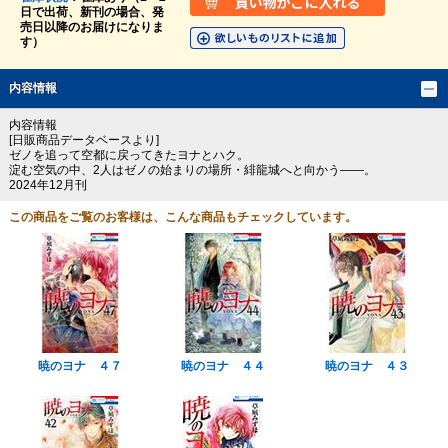
日で出荷、新刊の場合、発
売日以降のお届けになりま
す）
内容情報
内容情報
[日販商品データベースより]
ゼノを追って空都に戻ってきたヨナとハク。
淀む空気の中、2人はゼノの始まりの場所・緋龍城へと向かう――。
2024年12月刊
この商品をご覧のお客様は、こんな商品もチェックしています。
暁のヨナ ４７
暁のヨナ ４４
暁のヨナ ４３