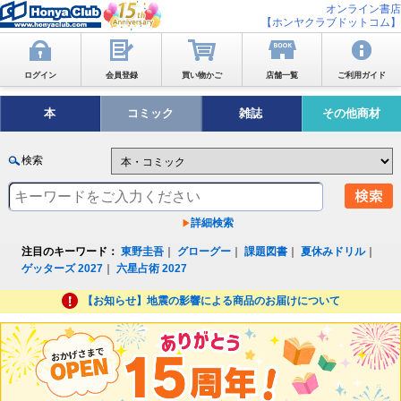
オンライン書店
【ホンヤクラブドットコム】
ログイン
会員登録
買い物かご
店舗一覧
ご利用ガイド
本
コミック
雑誌
その他商材
検索
詳細検索
注目のキーワード：
東野圭吾
｜
グローグー
｜
課題図書
｜
夏休みドリル
｜
ゲッターズ 2027
｜
六星占術 2027
【お知らせ】地震の影響による商品のお届けについて